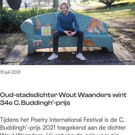
e
0
t
/
m
2
9
8
8
v
15 juli 2021
a
n
3
Oud-stadsdichter Wout Waanders wint
0
34e C. Buddingh'-prijs
9
0
O
Tijdens het Poetry International Festival is de C.
r
u
Buddingh’-prijs 2021 toegekend aan de dichter
e
d