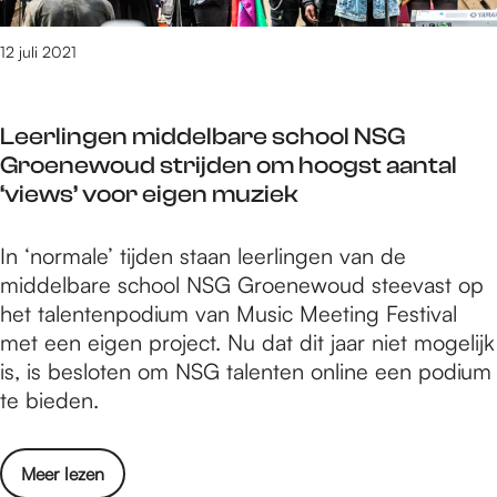
i
e
i
r
i
j
N
n
h
n
12 juli 2021
m
i
N
e
k
e
j
i
t
e
g
m
j
Leerlingen middelbare school NSG
m
l
e
e
m
Groenewoud strijden om hoogst aantal
o
.
n
g
e
‘views’ voor eigen muziek
t
c
w
e
g
t
o
e
n
e
o
L
In ‘normale’ tijden staan leerlingen van de
m
e
e
n
‘
e
middelbare school NSG Groenewoud steevast op
t
r
x
N
e
het talentenpodium van Music Meeting Festival
e
S
p
i
r
met een eigen project. Nu dat dit jaar niet mogelijk
N
a
o
j
l
is, is besloten om NSG talenten online een podium
i
m
s
m
i
te bieden.
j
e
e
e
n
m
n
e
g
g
e
’
r
o
Meer lezen
e
e
g