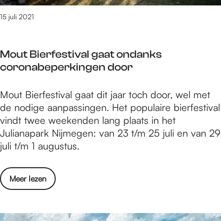
d
W
i
15 juli 2021
a
c
a
h
n
Mout Bierfestival gaat ondanks
t
d
coronabeperkingen door
e
e
r
r
M
Mout Bierfestival gaat dit jaar toch door, wel met
W
s
o
de nodige aanpassingen. Het populaire bierfestival
o
w
u
vindt twee weekenden lang plaats in het
u
i
t
Julianapark Nijmegen: van 23 t/m 25 juli en van 29
t
n
B
juli t/m 1 augustus.
W
t
i
a
3
e
a
4
o
Meer lezen
r
n
e
v
f
d
C
e
e
e
.
r