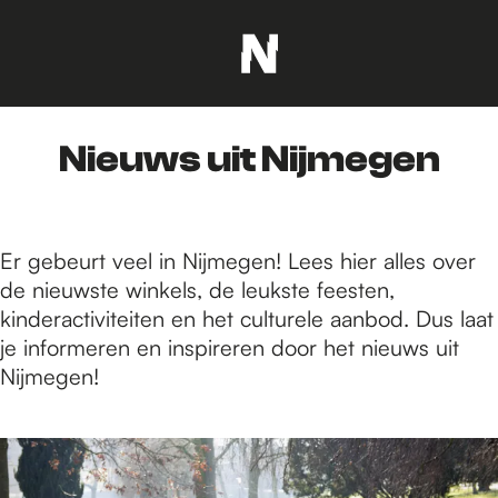
G
a
n
Nieuws uit Nijmegen
a
a
r
d
Er gebeurt veel in Nijmegen! Lees hier alles over
e
de nieuwste winkels, de leukste feesten,
h
kinderactiviteiten en het culturele aanbod. Dus laat
o
je informeren en inspireren door het nieuws uit
m
Nijmegen!
e
p
2
a
9
g
8