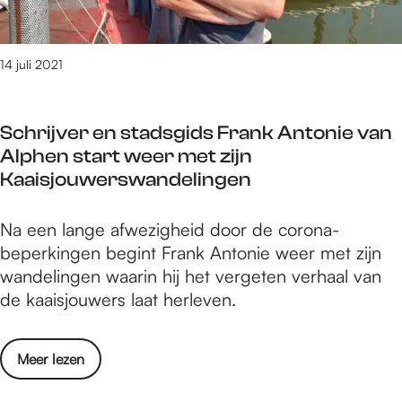
p
e
o
g
i
p
o
r
n
e
r
a
14 juli 2021
d
r
a
e
k
f
v
i
Schrijver en stadsgids Frank Antonie van
t
o
n
Alphen start weer met zijn
!
e
g
Kaaisjouwerswandelingen
S
t
e
t
s
n
S
Na een lange afwezigheid door de corona-
a
p
d
c
beperkingen begint Frank Antonie weer met zijn
p
o
o
h
wandelingen waarin hij het vergeten verhaal van
i
r
o
r
de kaaisjouwers laat herleven.
n
e
r
i
d
n
j
e
v
o
Meer lezen
v
v
a
v
e
o
n