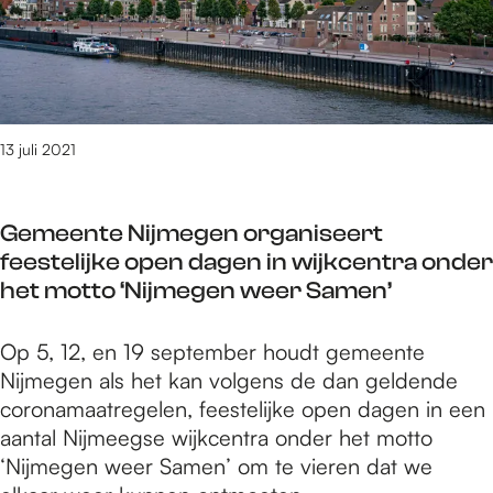
t
e
a
a
a
r
c
n
r
w
k
A
t
a
w
l
w
n
a
p
e
d
13 juli 2021
r
h
e
e
d
e
r
l
T
n
m
Gemeente Nijmegen organiseert
i
u
s
e
feestelijke open dagen in wijkcentra onder
n
r
t
t
het motto ‘Nijmegen weer Samen’
g
k
a
z
B
e
r
i
G
Op 5, 12, en 19 september houdt gemeente
a
y
t
j
e
Nijmegen als het kan volgens de dan geldende
c
m
w
n
m
coronamaatregelen, feestelijke open dagen in een
k
e
e
K
e
aantal Nijmeegse wijkcentra onder het motto
w
t
e
a
e
‘Nijmegen weer Samen’ om te vieren dat we
a
M
r
a