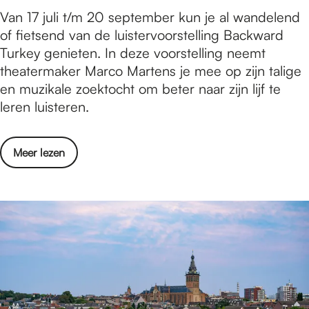
A
e
L
Van 17 juli t/m 20 september kun je al wandelend
g
n
o
u
of fietsend van de luistervoorstelling Backward
i
t
l
i
Turkey genieten. In deze voorstelling neemt
d
o
o
s
theatermaker Marco Martens je mee op zijn talige
s
n
o
t
en muzikale zoektocht om beter naar zijn lijf te
F
i
g
e
leren luisteren.
r
e
r
a
v
w
n
a
o
Meer lezen
a
k
n
v
n
A
A
e
d
n
l
r
e
t
p
L
l
o
h
u
i
n
e
i
n
i
n
s
g
e
s
t
B
v