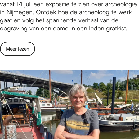
i
vanaf 14 juli een expositie te zien over archeologie
a
o
h
j
in Nijmegen. Ontdek hoe de archeoloog te werk
a
r
'
m
gaat en volg het spannende verhaal van de
t
o
-
e
opgraving van een dame in een loden grafkist.
o
n
p
g
n
a
r
e
d
b
i
o
Meer lezen
n
a
e
j
v
g
n
p
s
e
r
k
e
r
a
s
r
N
a
c
k
i
f
o
i
j
t
r
n
m
!
o
g
e
S
n
e
g
t
a
n
e
a
b
d
n