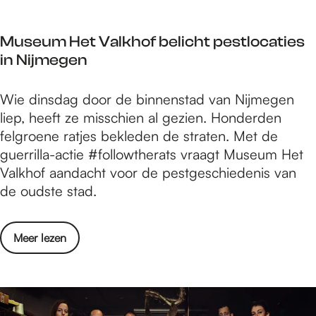
r
m
g
e
r
s
e
e
e
t
Museum Het Valkhof belicht pestlocaties
w
g
n
r
e
in Nijmegen
a
e
t
n
n
n
f
s
d
M
Wie dinsdag door de binnenstad van Nijmegen
o
e
e
u
liep, heeft ze misschien al gezien. Honderden
r
e
l
s
felgroene ratjes bekleden de straten. Met de
g
s
i
e
guerrilla-actie #followtherats vraagt Museum Het
a
t
n
u
Valkhof aandacht voor de pestgeschiedenis van
n
e
g
m
de oudste stad.
i
l
e
H
s
i
n
e
e
j
o
Meer lezen
t
e
k
v
V
r
e
e
a
t
o
r
l
f
p
M