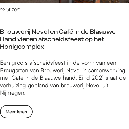
j
i
m
29 juli 2021
r
e
i
g
s
Brouwerij Nevel en Café in de Blaauwe
e
l
Hand vieren afscheidsfeest op het
n
i
Honigcomplex
C
v
u
e
B
Een groots afscheidsfeest in de vorm van een
l
r
Braugarten van Brouwerij Nevel in samenwerking
i
o
met Café in de Blaauwe hand. Eind 2021 staat de
n
u
verhuizing gepland van brouwerij Nevel uit
a
w
Nijmegen.
i
e
r
r
i
o
Meer lezen
i
s
v
j
l
e