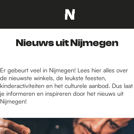
G
a
n
Nieuws uit Nijmegen
a
a
r
d
Er gebeurt veel in Nijmegen! Lees hier alles over
e
de nieuwste winkels, de leukste feesten,
h
kinderactiviteiten en het culturele aanbod. Dus laat
o
je informeren en inspireren door het nieuws uit
m
Nijmegen!
e
p
2
a
9
g
6