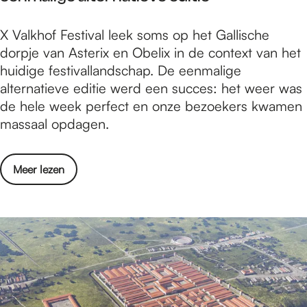
i
e
a
p
r
n
r
l
l
X
X Valkhof Festival leek soms op het Gallische
c
S
n
l
e
V
dorpje van Asterix en Obelix in de context van het
o
t
a
u
x
a
huidige festivallandschap. De eenmalige
n
e
t
r
l
alternatieve editie werd een succes: het weer was
c
v
i
e
k
de hele week perfect en onze bezoekers kwamen
e
e
o
h
massaal opdagen.
r
n
n
o
t
s
a
f
e
k
l
o
Meer lezen
F
n
e
e
v
e
i
r
a
e
s
n
k
l
r
t
S
N
l
X
i
t
i
u
V
v
e
j
r
a
a
v
m
e
l
l
e