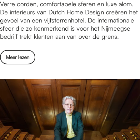
N
Verre oorden, comfortabele sferen en luxe alom.
C
a
i
De interieurs van Dutch Home Design creëren het
a
u
j
gevoel van een vijfsterrenhotel. De internationale
f
w
m
sfeer die zo kenmerkend is voor het Nijmeegse
é
e
e
bedrijf trekt klanten aan van over de grens.
i
H
e
n
a
g
d
n
o
Meer lezen
s
e
d
v
b
B
v
e
e
l
i
r
d
a
e
N
r
a
r
i
i
u
e
j
j
w
n
m
f
e
a
e
r
H
f
e
e
a
s
g