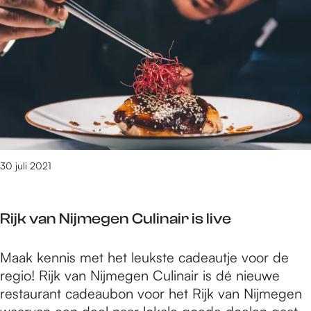
e
2
t
/
m
2
9
7
0
v
30 juli 2021
a
n
3
Rijk van Nijmegen Culinair is live
0
8
R
Maak kennis met het leukste cadeautje voor de
9
i
regio! Rijk van Nijmegen Culinair is dé nieuwe
r
j
restaurant cadeaubon voor het Rijk van Nijmegen
e
k