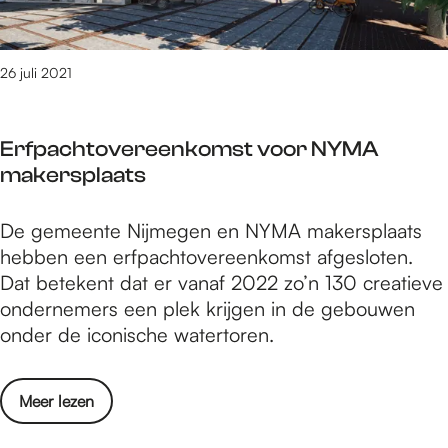
e
l
e
r
i
c
s
j
u
26 juli 2021
,
s
l
m
t
t
e
Erfpachtovereenkomst voor NYMA
u
l
makersplaats
u
d
r
j
E
De gemeente Nijmegen en NYMA makersplaats
m
e
r
hebben een erfpachtovereenkomst afgesloten.
a
a
f
Dat betekent dat er vanaf 2022 zo’n 130 creatieve
k
a
p
ondernemers een plek krijgen in de gebouwen
e
n
a
onder de iconische watertoren.
r
v
c
s
o
h
,
o
o
Meer lezen
t
m
r
v
o
e