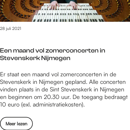
a
n
c
s
l
d
h
b
i
v
e
e
s
i
i
d
28 juli 2021
e
e
d
r
e
r
s
i
r
e
f
Een maand vol zomerconcerten in
j
t
n
e
Stevenskerk Nijmegen
f
i
a
e
r
n
f
s
E
Er staat een maand vol zomerconcerten in de
e
t
s
t
e
Stevenskerk in Nijmegen gepland. Alle concerten
a
e
c
o
n
vinden plaats in de Sint Stevenskerk in Nijmegen
l
r
h
p
m
en beginnen om 20.30 uur. De toegang bedraagt
i
i
e
h
a
10 euro (exl. administratiekosten).
s
e
i
e
a
e
u
d
t
n
e
r
s
o
Meer lezen
H
d
r
s
f