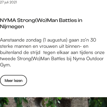
n
t
27 juli 2021
e
m
a
s
l
a
t
t
e
l
i
NYMA Strong(Wo)Man Battles in
d
g
i
e
Nijmegen
e
e
g
v
R
r
e
e
N
Aanstaande zondag (1 augustus) gaan zo’n 30
o
k
a
e
Y
sterke mannen en vrouwen uit binnen- en
m
a
l
d
M
buitenland de strijd tegen elkaar aan tijdens onze
e
m
t
i
A
tweede Strong(Wo)Man Battles bij Nyma Outdoor
i
p
e
t
S
Gym.
n
e
r
i
t
s
n
n
e
r
e
v
a
o
Meer lezen
o
l
a
t
v
n
e
n
i
e
g
g
N
e
r
(
e
i
v
N