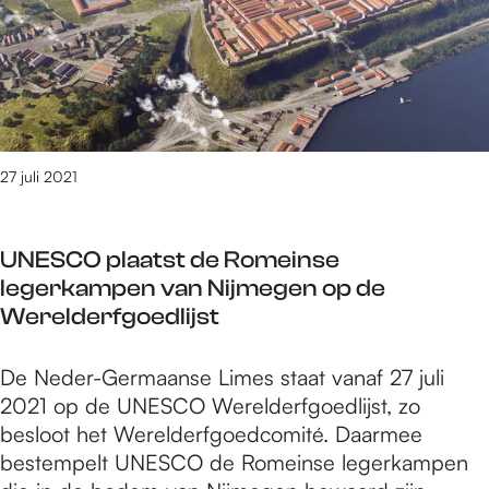
e
k
b
n
g
h
i
s
e
o
j
k
n
f
z
e
F
o
r
e
n
k
s
27 juli 2021
d
N
t
e
i
i
r
j
UNESCO plaatst de Romeinse
v
g
m
legerkampen van Nijmegen op de
a
e
e
Werelderfgoedlijst
l
s
g
b
l
e
U
De Neder-Germaanse Limes staat vanaf 27 juli
i
a
n
N
2021 op de UNESCO Werelderfgoedlijst, zo
j
a
E
besloot het Werelderfgoedcomité. Daarmee
z
g
S
bestempelt UNESCO de Romeinse legerkampen
o
d