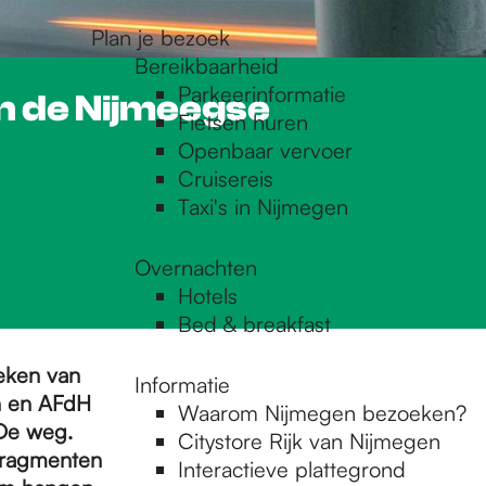
Plan je bezoek
Bereikbaarheid
Parkeerinformatie
in de Nijmeegse
Fietsen huren
Openbaar vervoer
Cruisereis
Taxi's in Nijmegen
Overnachten
Hotels
Bed & breakfast
eken van
Informatie
in en AFdH
Waarom Nijmegen bezoeken?
 De weg.
Citystore Rijk van Nijmegen
 fragmenten
Interactieve plattegrond