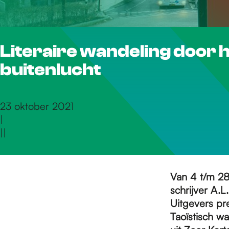
r
Literaire wandeling door h
d
buitenlucht
e
23 oktober 2021
|
h
|
|
o
Van 4 t/m 28
schrijver A.L
m
Uitgevers pr
Taoïstisch wa