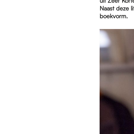
e
uit Zeer Kor
Naast deze l
boekvorm.
p
a
g
e