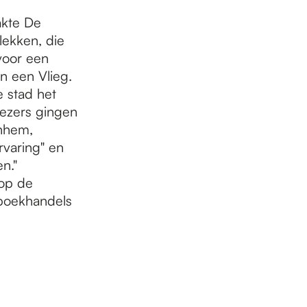
akte De
ekken, die
voor een
n een Vlieg.
 stad het
lezers gingen
rnhem,
rvaring" en
en."
 op de
n boekhandels