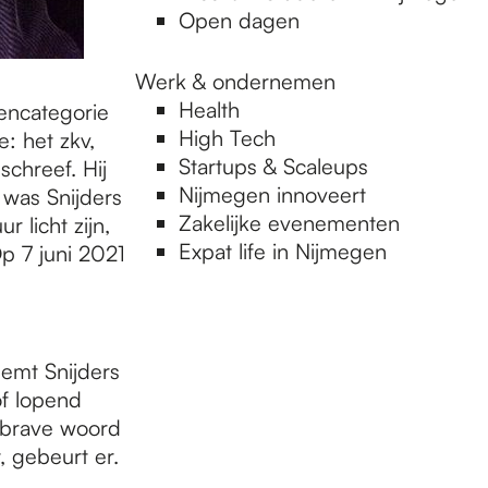
Open dagen
Werk & ondernemen
Health
tencategorie
High Tech
: het zkv,
Startups & Scaleups
schreef. Hij
Nijmegen innoveert
 was Snijders
Zakelijke evenementen
r licht zijn,
Expat life in Nijmegen
Op 7 juni 2021
eemt Snijders
of lopend
t brave woord
 gebeurt er.