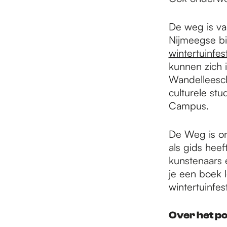
De weg is va
Nijmeegse bi
wintertuinfest
kunnen zich i
Wandelleesc
culturele st
Campus.
De Weg is ond
als gids heef
kunstenaars 
je een boek 
wintertuinfest
Over het p