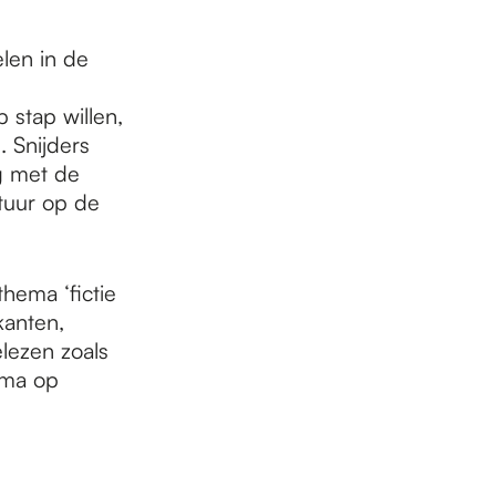
len in de
 stap willen,
. Snijders
g met de
ltuur op de
thema ‘fictie
kanten,
lezen zoals
mma op