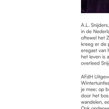
A.L. Snijders
in de Nederl
oftewel het Z
kreeg er de p
eregast van he
het leven is 
overleed Snij
AFdH Uitgev
Wintertuinfes
je mee; op b
door het bos
wandelen, ee
Ook onderw