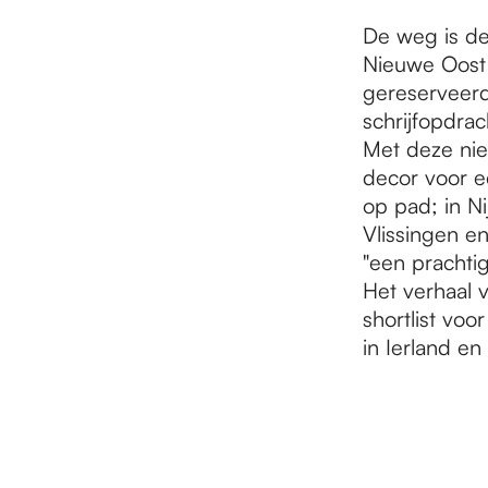
De weg is de
Nieuwe Oost 
gereserveerd
schrijfopdrac
Met deze nie
decor voor e
op pad; in N
Vlissingen e
"een prachtig
Het verhaal v
shortlist voo
in Ierland en