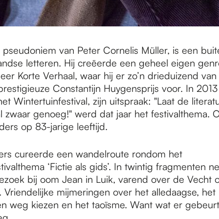
, pseudoniem van Peter Cornelis Müller, is een bui
andse letteren. Hij creëerde een geheel eigen genre
eer Korte Verhaal, waar hij er zo’n drieduizend van 
restigieuze Constantijn Huygensprijs voor. In 2013
t Wintertuinfestival, zijn uitspraak: "Laat de literatuu
al zwaar genoeg!" werd dat jaar het festivalthema. 
ders op 83-jarige leeftijd.
ers cureerde een wandelroute rondom het
tivalthema ‘Fictie als gids’. In twintig fragmenten n
ezoek bij oom Jean in Luik, varend over de Vecht 
. Vriendelijke mijmeringen over het alledaagse, he
n weg kiezen en het taoïsme. Want wat er gebeurt,
eg.