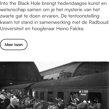
T
Into the Black Hole brengt hedendaagse kunst en
S
i
e
wetenschap samen om je het mysterie van het
t
t
n
zwarte gat te doen ervaren. De tentoonstelling
a
e
t
kwam tot stand in samenwerking met de Radboud
d
n
o
Universiteit en hoogleraar Heino Falcke.
’
d
o
k
e
n
i
g
o
Meer lezen
s
j
r
v
t
k
e
e
e
t
n
r
l
b
z
T
l
u
e
e
i
i
n
n
n
t
t
g
e
o
I
n
o
n
d
n