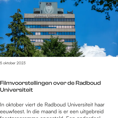
e
3
t
/
m
1
7
0
1
v
5 oktober 2023
a
n
3
Filmvoorstellingen over de Radboud
0
Universiteit
9
1
F
In oktober viert de Radboud Universiteit haar
r
i
eeuwfeest. In die maand is er een uitgebreid
e
l