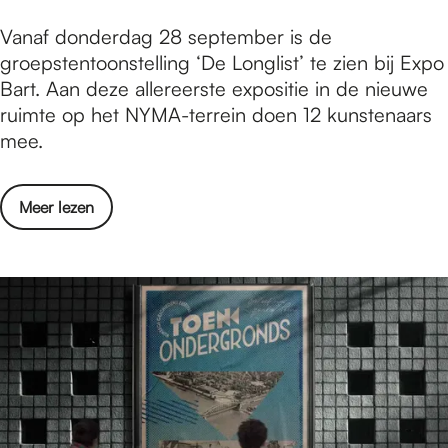
-
r
E
Vanaf donderdag 28 september is de
s
F
e
groepstentoonstelling ‘De Longlist’ te zien bij Expo
o
e
r
Bart. Aan deze allereerste expositie in de nieuwe
n
l
s
ruimte op het NYMA-terrein doen 12 kunstenaars
g
i
t
mee.
w
e
e
r
n
t
i
i
o
Meer lezen
e
t
s
v
n
e
k
e
t
r
a
r
o
F
n
E
o
e
d
e
n
l
i
r
s
i
d
s
t
e
a
t
e
n
a
e