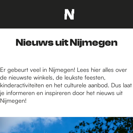
G
a
n
Nieuws uit Nijmegen
a
a
r
d
Er gebeurt veel in Nijmegen! Lees hier alles over
e
de nieuwste winkels, de leukste feesten,
h
kinderactiviteiten en het culturele aanbod. Dus laat
o
je informeren en inspireren door het nieuws uit
m
Nijmegen!
e
p
1
a
6
g
9