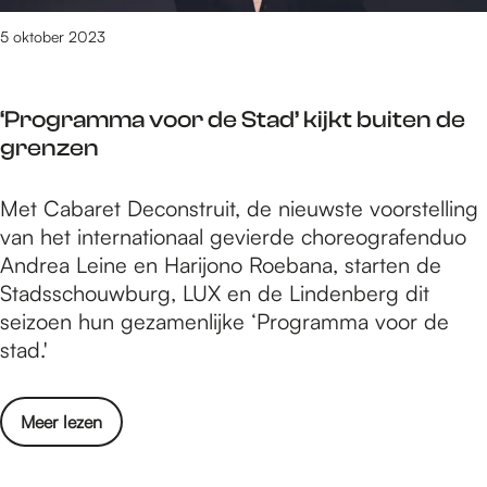
t
e
e
5 oktober 2023
r
l
d
l
e
‘Programma voor de Stad’ kijkt buiten de
i
R
grenzen
n
a
g
d
‘
Met Cabaret Deconstruit, de nieuwste voorstelling
e
b
P
van het internationaal gevierde choreografenduo
n
o
r
Andrea Leine en Harijono Roebana, starten de
o
u
o
Stadsschouwburg, LUX en de Lindenberg dit
v
d
g
seizoen hun gezamenlijke ‘Programma voor de
e
U
r
stad.'
r
n
a
d
i
m
e
v
o
Meer lezen
m
R
e
v
a
a
r
e