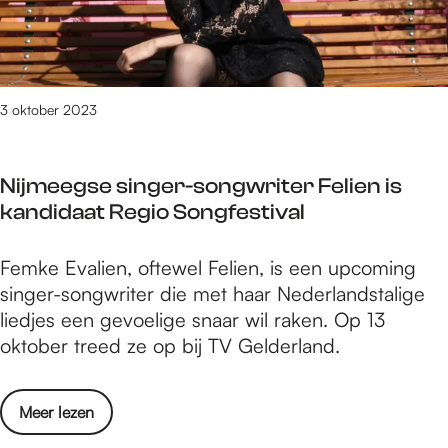
B
e
g
g
s
e
r
s
a
t
s
s
v
z
e
t
i
r
i
l
e
t
o
3 oktober 2023
n
l
m
e
u
e
i
m
i
w
B
n
i
Nijmeegse singer-songwriter Felien is
t
e
E
g
n
kandidaat Regio Songfestival
n
P
‘
g
m
k
B
:
N
Femke Evalien, oftewel Felien, is een upcoming
a
o
e
H
i
singer-songwriter die met haar Nederlandstalige
g
m
s
o
j
liedjes een gevoelige snaar wil raken. Op 13
a
t
t
o
m
oktober treed ze op bij TV Gelderland.
z
m
e
p
e
i
e
m
’
e
n
t
m
o
Meer lezen
g
e
e
i
v