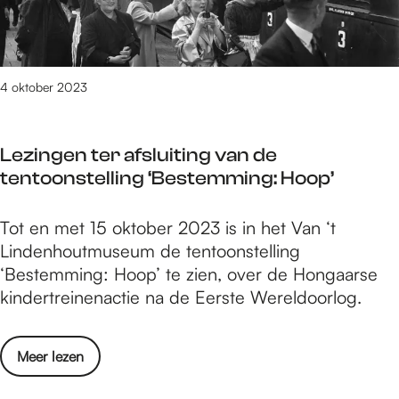
t
e
s
o
g
t
t
r
e
h
e
l
4 oktober 2023
e
n
l
B
z
i
l
e
Lezingen ter afsluiting van de
n
a
n
tentoonstelling ‘Bestemming: Hoop’
g
c
I
k
L
Tot en met 15 oktober 2023 is in het Van ‘t
n
H
e
Lindenhoutmuseum de tentoonstelling
t
o
z
‘Bestemming: Hoop’ te zien, over de Hongaarse
o
l
i
kindertreinenactie na de Eerste Wereldoorlog.
t
e
n
h
t
g
e
e
o
Meer lezen
e
B
r
v
n
l
e