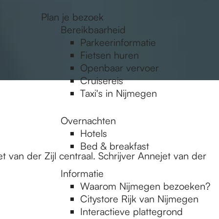
Plan je bezoek
Bereikbaarheid
Parkeerinformatie
Fietsen huren
Openbaar vervoer
Cruisereis
Taxi's in Nijmegen
Overnachten
Hotels
Bed & breakfast
 van der Zijl centraal. Schrijver Annejet van der
Informatie
Waarom Nijmegen bezoeken?
Citystore Rijk van Nijmegen
Interactieve plattegrond