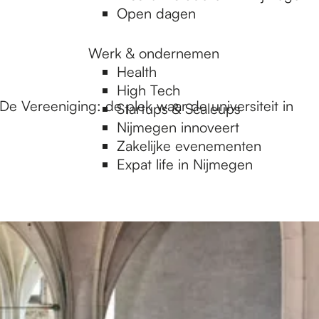
Open dagen
Werk & ondernemen
Health
High Tech
e Vereeniging: de plek waar de universiteit in
Startups & Scaleups
Nijmegen innoveert
Zakelijke evenementen
Expat life in Nijmegen