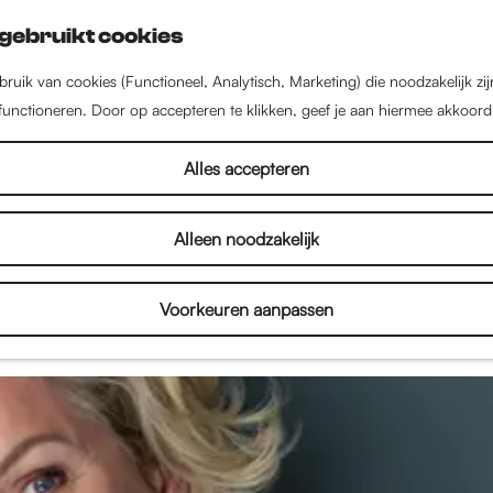
gebruikt cookies
ruik van cookies (Functioneel, Analytisch, Marketing) die noodzakelijk zi
 functioneren. Door op accepteren te klikken, geef je aan hiermee akkoord
Nieuws uit Nijmegen
Alles accepteren
Alleen noodzakelijk
el in Nijmegen! Lees hier alles over de nieuwste w
en, kinderactiviteiten en het culturele aanbod. Dus l
Voorkeuren aanpassen
n inspireren door het nieuws uit Nijmegen!