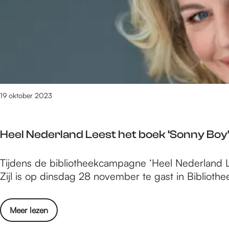
e
/
m
1
6
8
3
v
19 oktober 2023
a
n
3
Heel Nederland Leest het boek ‘Sonny Boy
0
9
H
Tijdens de bibliotheekcampagne ‘Heel Nederland Lee
0
e
Zijl is op dinsdag 28 november te gast in Biblioth
r
e
e
l
s
o
Meer lezen
N
u
v
e