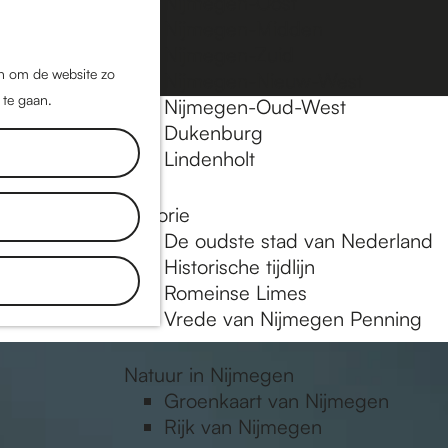
Nijmegen-Oost
Nijmegen-Midden
Z
K
Nijmegen-Zuid
o
a
M
jn om de website zo
Nijmegen-Nieuw-West
e
a
 te gaan.
e
Nijmegen-Oud-West
k
r
Dukenburg
n
e
t
Lindenholt
u
n
Historie
inkels, de
De oudste stad van Nederland
aat je
Historische tijdlijn
Romeinse Limes
Vrede van Nijmegen Penning
Natuur in Nijmegen
Groenkaart van Nijmegen
Rijk van Nijmegen