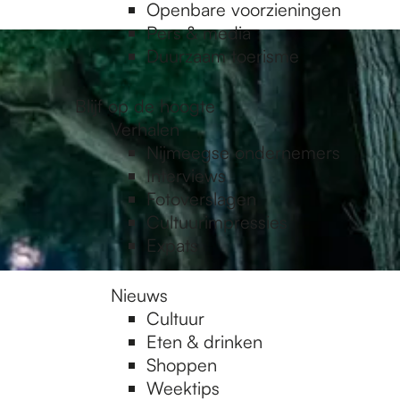
Openbare voorzieningen
Pers & media
Duurzaam toerisme
Blijf op de hoogte
Verhalen
Nijmeegse ondernemers
Interviews
Fotoverslagen
Cultuurimpressies
Expats
Nieuws
Cultuur
Eten & drinken
Shoppen
Weektips