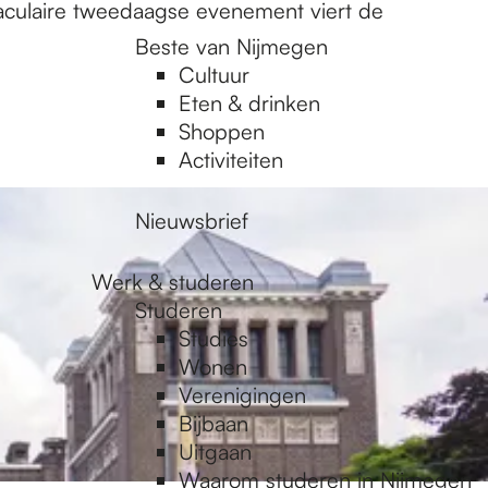
aculaire tweedaagse evenement viert de
Beste van Nijmegen
Cultuur
Eten & drinken
Shoppen
Activiteiten
Nieuwsbrief
Werk & studeren
Studeren
Studies
Wonen
Verenigingen
Bijbaan
Uitgaan
Waarom studeren in Nijmegen