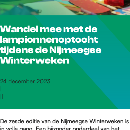
r
Wandel mee met de
d
lampionnenoptocht
e
tijdens de Nijmeegse
Winterweken
h
24 december 2023
|
o
|
|
m
De zesde editie van de Nijmeegse Winterweken is
in volle gang. Een bijzonder onderdeel van het