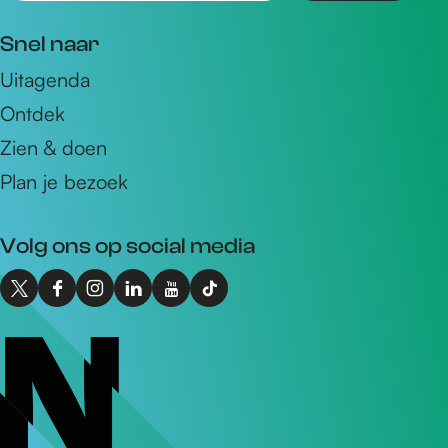
m
Snel naar
a
Uitagenda
i
Ontdek
l
a
Zien & doen
d
Plan je bezoek
r
e
Volg ons op social media
s
X
F
I
L
Y
T
I
a
n
i
o
i
n
c
s
n
u
k
t
e
t
k
T
T
o
b
a
e
u
o
N
o
g
d
b
k