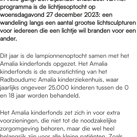
e
programma is de lichtjesoptocht op
woensdagavond 27 december 2023: een
p
wandeling langs een aantal grootse lichtsculpturen
voor iedereen die een lichtje wil branden voor een
ander.
a
Dit jaar is de lampionnenoptocht samen met het
Amalia kinderfonds opgezet. Het Amalia
g
kinderfonds is de steunstichting van het
Radboudumc Amalia kinderziekenhuis, waar
e
jaarlijks ongeveer 25.000 kinderen tussen de 0
en 18 jaar worden behandeld.
Het Amalia kinderfonds zet zich in voor extra
voorzieningen, die niet tot de noodzakelijke
zorgomgeving behoren, maar die wel heel
belangrijk zijn voor alle kleine patiënten. Zoals