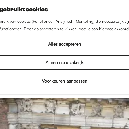
gebruikt cookies
ruik van cookies (Functioneel, Analytisch, Marketing) die noodzakelijk zi
 functioneren. Door op accepteren te klikken, geef je aan hiermee akkoord
Nieuws uit Nijmegen
Alles accepteren
Alleen noodzakelijk
el in Nijmegen! Lees hier alles over de nieuwste w
en, kinderactiviteiten en het culturele aanbod. Dus l
Voorkeuren aanpassen
n inspireren door het nieuws uit Nijmegen!