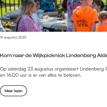
s
‘
/
s
t
T
m
t
e
u
2
u
l
s
4
s
l
s
a
i
e
u
n
15 augustus 2025
n
g
g
d
u
‘
e
s
Kom naar de Wijkpicknick Lindenberg Ald
T
r
t
u
e
u
K
Op zaterdag 23 augustus organiseert Lindenberg C
s
g
s
o
en 16.00 uur is er van alles te beleven.
s
e
m
e
l
n
n
s
o
Meer lezen
a
d
’
v
a
e
t
e
r
r