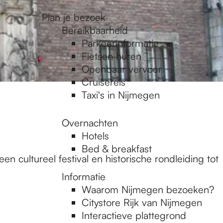
Plan je bezoek
Bereikbaarheid
Parkeerinformatie
Fietsen huren
Openbaar vervoer
Cruisereis
Taxi's in Nijmegen
Overnachten
Hotels
Bed & breakfast
 cultureel festival en historische rondleiding tot
Informatie
Waarom Nijmegen bezoeken?
Citystore Rijk van Nijmegen
Interactieve plattegrond