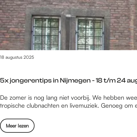
e
m
6
2
1
v
a
n
18 augustus 2025
3
0
9
5x jongerentips in Nijmegen - 18 t/m 24 a
0
r
5
De zomer is nog lang niet voorbij. We hebben weer 
e
x
tropische clubnachten en livemuziek. Genoeg om e
s
j
u
o
l
o
Meer lezen
n
t
v
g