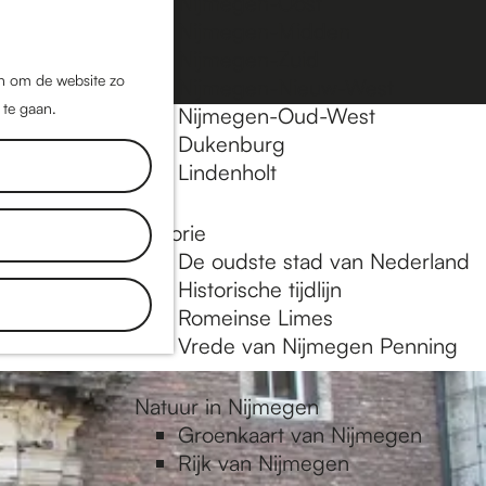
Nijmegen-Oost
Nijmegen-Midden
Z
K
Nijmegen-Zuid
o
a
M
jn om de website zo
Nijmegen-Nieuw-West
e
a
 te gaan.
e
Nijmegen-Oud-West
k
r
Dukenburg
n
e
t
Lindenholt
u
n
Historie
inkels, de
De oudste stad van Nederland
aat je
Historische tijdlijn
Romeinse Limes
Vrede van Nijmegen Penning
Natuur in Nijmegen
Groenkaart van Nijmegen
Rijk van Nijmegen