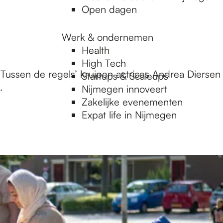
Open dagen
Werk & ondernemen
Health
High Tech
‘Tussen de regels’ kruipen actrices Andrea Diersen
Startups & Scaleups
.
Nijmegen innoveert
Zakelijke evenementen
Expat life in Nijmegen