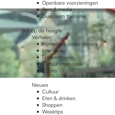
Openbare voorzieningen
Pers & media
Duurzaam toerisme
Blijf op de hoogte
Verhalen
Nijmeegse ondernemers
Interviews
Fotoverslagen
Cultuurimpressies
Expats
Nieuws
Cultuur
Eten & drinken
Shoppen
Weektips