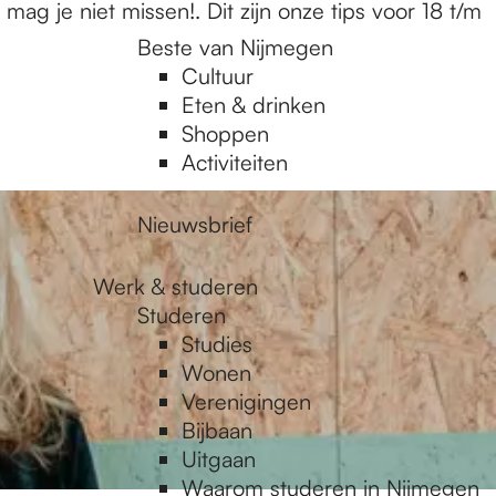
mag je niet missen!. Dit zijn onze tips voor 18 t/m
Beste van Nijmegen
Cultuur
Eten & drinken
Shoppen
Activiteiten
Nieuwsbrief
Werk & studeren
Studeren
Studies
Wonen
Verenigingen
Bijbaan
Uitgaan
Waarom studeren in Nijmegen