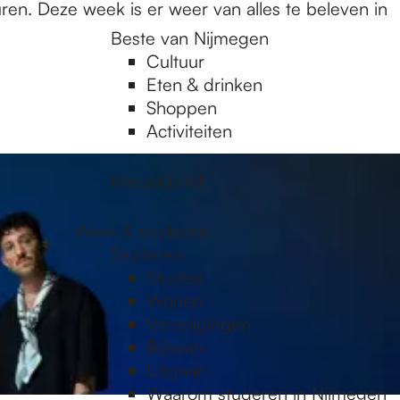
ren. Deze week is er weer van alles te beleven in
Beste van Nijmegen
Cultuur
Eten & drinken
Shoppen
Activiteiten
Nieuwsbrief
Werk & studeren
Studeren
Studies
Wonen
Verenigingen
Bijbaan
Uitgaan
Waarom studeren in Nijmegen