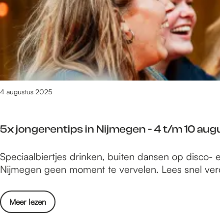
e
m
6
3
9
v
a
n
4 augustus 2025
3
0
9
5x jongerentips in Nijmegen - 4 t/m 10 au
0
r
5
Speciaalbiertjes drinken, buiten dansen op disco- 
e
x
Nijmegen geen moment te vervelen. Lees snel verd
s
j
u
o
l
o
Meer lezen
n
t
v
g