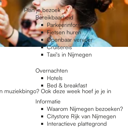
Plan je bezoek
Bereikbaarheid
Parkeerinformatie
Fietsen huren
Openbaar vervoer
Cruisereis
Taxi's in Nijmegen
Overnachten
Hotels
Bed & breakfast
een muziekbingo? Ook deze week hoef je je in
Informatie
Waarom Nijmegen bezoeken?
Citystore Rijk van Nijmegen
Interactieve plattegrond