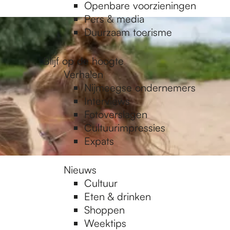
Openbare voorzieningen
Pers & media
Duurzaam toerisme
Blijf op de hoogte
Verhalen
Nijmeegse ondernemers
Interviews
Fotoverslagen
Cultuurimpressies
Expats
Nieuws
Cultuur
Eten & drinken
Shoppen
Weektips