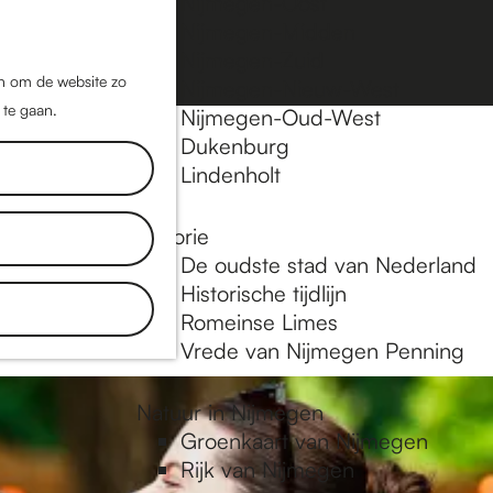
Nijmegen-Oost
Nijmegen-Midden
Z
K
Nijmegen-Zuid
o
a
M
jn om de website zo
Nijmegen-Nieuw-West
e
a
 te gaan.
e
Nijmegen-Oud-West
k
r
Dukenburg
n
e
t
Lindenholt
u
n
Historie
inkels, de
De oudste stad van Nederland
aat je
Historische tijdlijn
Romeinse Limes
Vrede van Nijmegen Penning
Natuur in Nijmegen
Groenkaart van Nijmegen
Rijk van Nijmegen