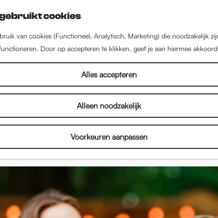
gebruikt cookies
ruik van cookies (Functioneel, Analytisch, Marketing) die noodzakelijk zi
 functioneren. Door op accepteren te klikken, geef je aan hiermee akkoord
Nieuws uit Nijmegen
Alles accepteren
Alleen noodzakelijk
el in Nijmegen! Lees hier alles over de nieuwste w
en, kinderactiviteiten en het culturele aanbod. Dus l
Voorkeuren aanpassen
n inspireren door het nieuws uit Nijmegen!