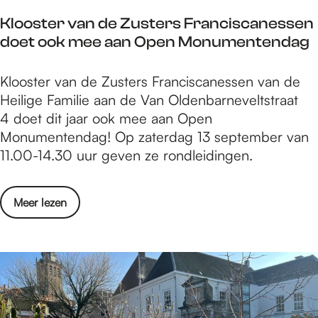
a
r
Klooster van de Zusters Franciscanessen
r
a
doet ook mee aan Open Monumentendag
t
m
n
m
K
Klooster van de Zusters Franciscanessen van de
i
a
l
Heilige Familie aan de Van Oldenbarneveltstraat
e
v
o
4 doet dit jaar ook mee aan Open
u
o
o
Monumentendag! Op zaterdag 13 september van
w
o
s
11.00-14.30 uur geven ze rondleidingen.
p
r
t
r
k
e
o
i
o
Meer lezen
r
g
n
v
v
r
d
e
a
a
e
r
n
m
r
K
d
m
e
l
e
a
n
o