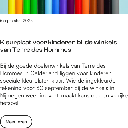
i
o
e
d
k
s
5 september 2025
s
w
v
i
e
Kleurplaat voor kinderen bij de winkels
n
r
van Terre des Hommes
t
k
p
i
K
Bij de goede doelenwinkels van Terre des
u
e
l
Hommes in Gelderland liggen voor kinderen
b
z
e
speciale kleurplaten klaar. Wie de ingekleurde
l
i
u
tekening voor 30 september bij de winkels in
i
n
r
Nijmegen weer inlevert, maakt kans op een vrolijke
e
g
p
fietsbel.
k
‘
l
s
M
a
v
o
o
Meer lezen
a
e
n