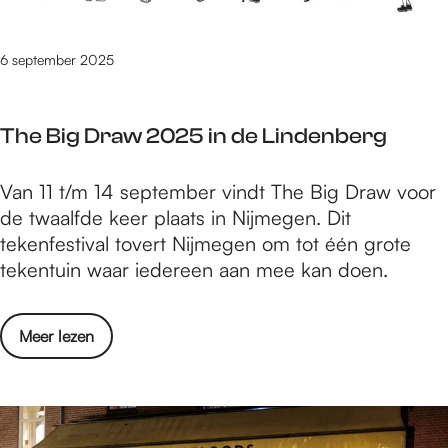
a
r
r
o
n
6 september 2025
m
s
p
v
o
The Big Draw 2025 in de Lindenberg
e
p
l
r
T
Van 11 t/m 14 september vindt The Big Draw voor
d
o
h
de twaalfde keer plaats in Nijmegen. Dit
k
n
e
tekenfestival tovert Nijmegen om tot één grote
l
d
B
tekentuin waar iedereen aan mee kan doen.
a
e
i
a
t
g
r
e
o
Meer lezen
D
o
v
v
r
m
e
e
a
p
r
r
w
o
o
T