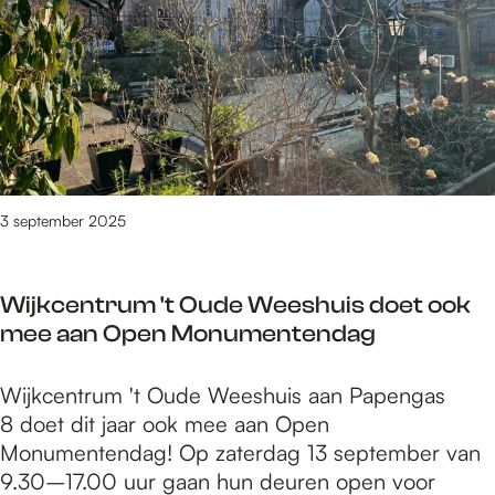
Z
v
e
o
u
o
n
s
s
o
v
t
t
r
o
e
e
k
l
r
r
i
w
v
s
n
a
a
F
d
s
n
3 september 2025
r
e
s
d
a
r
e
e
n
e
n
Wijkcentrum 't Oude Weeshuis doet ook
Z
c
n
e
mee aan Open Monumentendag
u
i
e
n
s
s
n
m
W
Wijkcentrum 't Oude Weeshuis aan Papengas
t
c
v
e
i
8 doet dit jaar ook mee aan Open
e
a
o
t
j
Monumentendag! Op zaterdag 13 september van
r
n
l
N
k
9.30–17.00 uur gaan hun deuren open voor
s
e
w