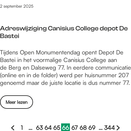
e
h
e
O
n
m
2 september 2025
t
u
t
p
d
'
a
i
o
e
s
t
a
s
o
n
Adreswijziging Canisius College depot De
a
O
l
d
k
M
Bastei
l
u
o
m
o
s
d
e
e
n
t
A
Tijdens Open Monumentendag opent Depot De
e
t
e
u
w
d
Bastei in het voormalige Canisius College aan
W
o
a
m
e
r
de Berg en Dalseweg 77. In eerdere communicatie
e
o
a
e
e
e
(online en in de folder) werd per huisnummer 207
e
k
n
n
d
s
genoemd maar de juiste locatie is dus nummer 77.
s
m
O
t
e
w
h
e
p
e
t
i
u
e
e
o
Meer lezen
n
a
j
i
a
n
v
d
a
z
s
a
M
e
a
l
i
d
n
o
r
g
1
…
63
64
65
66
67
68
69
…
344
g
o