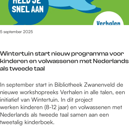
e
z
i
l
s
i
n
s
H
n
v
v
o
g
o
a
m
m
5 september 2025
l
n
m
u
l
T
e
Z
e
e
s
Wintertuin start nieuw programma voor
I
g
r
kinderen en volwassenen met Nederlands
E
a
r
als tweede taal
u
n
e
m
g
d
W
In september start in Bibliotheek Zwanenveld de
i
e
i
nieuwe workshopreeks Verhalen in alle talen, een
n
s
n
initiatief van Wintertuin. In dit project
v
H
t
werken kinderen (8-12 jaar) en volwassenen met
o
o
e
Nederlands als tweede taal samen aan een
l
m
r
tweetalig kinderboek.
l
m