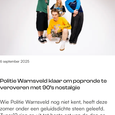
e
t
/
m
5
9
4
v
a
n
6 september 2025
3
0
9
Politie Warnsveld klaar om popronde te
0
veroveren met 90’s nostalgie
r
e
P
Wie Politie Warnsveld nog niet kent, heeft deze
s
o
zomer onder een geluidsdichte steen geleefd.
u
l