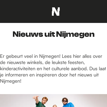
G
a
n
Nieuws uit Nijmegen
a
a
r
d
Er gebeurt veel in Nijmegen! Lees hier alles over
e
de nieuwste winkels, de leukste feesten,
h
kinderactiviteiten en het culturele aanbod. Dus laat
o
je informeren en inspireren door het nieuws uit
m
Nijmegen!
e
p
5
a
8
g
6