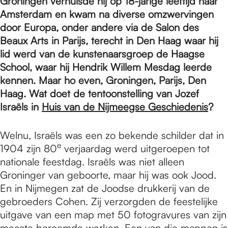
e
Groningen verhuisde hij op 18-jarige leeftijd naar
Amsterdam en kwam na diverse omzwervingen
door Europa, onder andere via de Salon des
p
Beaux Arts in Parijs, terecht in Den Haag waar hij
lid werd van de kunstenaarsgroep de Haagse
School, waar hij Hendrik Willem Mesdag leerde
a
kennen. Maar ho even, Groningen, Parijs, Den
Haag. Wat doet de tentoonstelling van Jozef
g
Israëls in
Huis van de Nijmeegse Geschiedenis
?
Welnu, Israëls was een zo bekende schilder dat in
e
e
1904 zijn 80
verjaardag werd uitgeroepen tot
nationale feestdag. Israëls was niet alleen
Groninger van geboorte, maar hij was ook Jood.
En in Nijmegen zat de Joodse drukkerij van de
gebroeders Cohen. Zij verzorgden de feestelijke
uitgave van een map met 50 fotogravures van zijn
meeste beroemde werken. Een van die mappen is