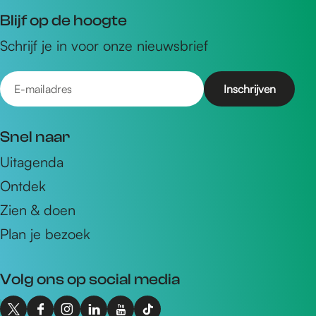
Blijf op de hoogte
Schrijf je in voor onze nieuwsbrief
E
-
m
Snel naar
a
Uitagenda
i
Ontdek
l
a
Zien & doen
d
Plan je bezoek
r
e
Volg ons op social media
s