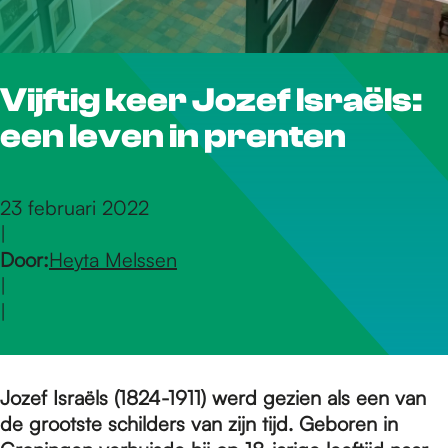
r
Vijftig keer Jozef Israëls:
d
een leven in prenten
e
23 februari 2022
|
h
Door:
Heyta Melssen
|
o
|
m
Jozef Israëls (1824-1911) werd gezien als een van
de grootste schilders van zijn tijd. Geboren in