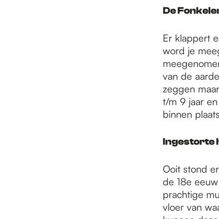
e
De Fonkele
p
Er klappert e
word je meege
meegenomen o
a
van de aarde 
zeggen maar j
t/m 9 jaar en
g
binnen plaat
e
Ingestorte
Ooit stond e
de 18e eeuw 
prachtige mul
vloer van wa