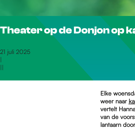
r
Theater op de Donjon op k
d
e
21 juli 2025
|
|
|
h
o
Elke woensd
weer naar
ka
vertelt Hanna
m
van de voors
lantaarn doo