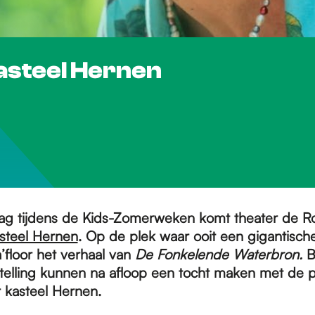
asteel Hernen
ag tijdens de Kids-Zomerweken komt theater de 
steel Hernen
. Op de plek waar ooit een gigantisch
’floor het verhaal van
De Fonkelende Waterbron.
B
telling kunnen na afloop een tocht maken met de 
r kasteel Hernen.