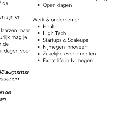
f de
Open dagen
n zijn er
Werk & ondernemen
Health
 laarzen maar
High Tech
rlijk mag je
Startups & Scaleups
n de
Nijmegen innoveert
uitdagen voor
Zakelijke evenementen
Expat life in Nijmegen
 13 augustus
wassenen
an de
kan