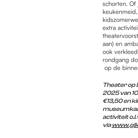
schorten. Of
keukenmeid, 
kidszomerwek
extra activit
theatervoors
aan) en amba
ook verkleed
rondgang doo
op de binnen
Theater op D
2025 van 10
€13,50 en ki
museumkaart
activiteit o
via
www.glk