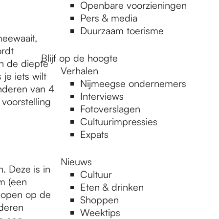
Openbare voorzieningen
Pers & media
Duurzaam toerisme
meewaait,
ordt
Blijf op de hoogte
n de diepte
Verhalen
e iets wilt
Nijmeegse ondernemers
inderen van 4
Interviews
voorstelling
Fotoverslagen
Cultuurimpressies
Expats
Nieuws
. Deze is in
Cultuur
m (een
Eten & drinken
 lopen op de
Shoppen
nderen
Weektips