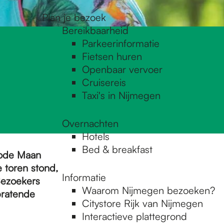
Plan je bezoek
Bereikbaarheid
Parkeerinformatie
Fietsen huren
Openbaar vervoer
Cruisereis
Taxi's in Nijmegen
Overnachten
Hotels
Bed & breakfast
Rode Maan
e toren stond,
Informatie
ezoekers
Waarom Nijmegen bezoeken?
pratende
Citystore Rijk van Nijmegen
Interactieve plattegrond