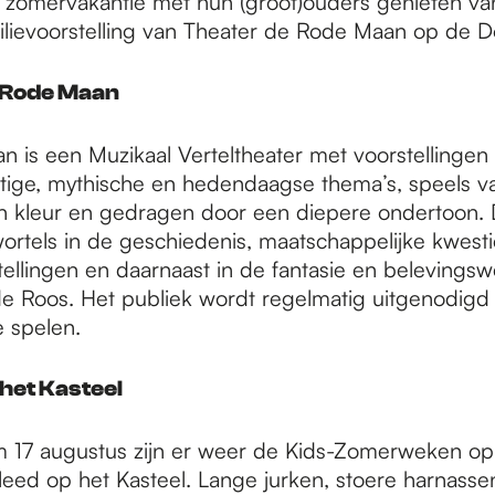
zomervakantie met hun (groot)ouders genieten va
ilievoorstelling van Theater de Rode Maan op de D
 Rode Maan
 is een Muzikaal Verteltheater met voorstellinge
tige, mythische en hedendaagse thema’s, speels va
van kleur en gedragen door een diepere ondertoon.
ortels in de geschiedenis, maatschappelijke kwest
tellingen en daarnaast in de fantasie en belevings
de Roos. Het publiek wordt regelmatig uitgenodig
e spelen.
het Kasteel
t/m 17 augustus zijn er weer de Kids-Zomerweken op
eed op het Kasteel. Lange jurken, stoere harnassen