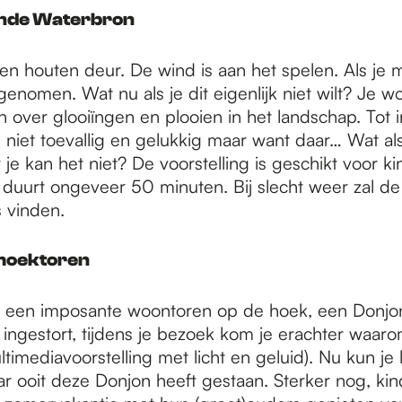
nde Waterbron
en houten deur. De wind is aan het spelen. Als je 
nomen. Wat nu als je dit eigenlijk niet wilt? Je w
ver glooiïngen en plooien in het landschap. Tot i
niet toevallig en gelukkig maar want daar… Wat als j
e kan het niet? De voorstelling is geschikt voor k
 duurt ongeveer 50 minuten. Bij slecht weer zal de 
s vinden.
 hoektoren
r een imposante woontoren op de hoek, een Donjon
ingestort, tijdens je bezoek kom je erachter waaro
timediavoorstelling met licht en geluid). Nu kun je
ar ooit deze Donjon heeft gestaan. Sterker nog, ki