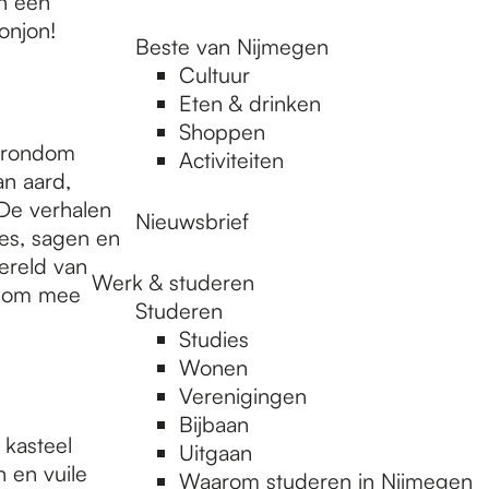
n een
onjon!
Beste van Nijmegen
Cultuur
Eten & drinken
Shoppen
n rondom
Activiteiten
n aard,
 De verhalen
Nieuwsbrief
ies, sagen en
wereld van
Werk & studeren
d om mee
Studeren
Studies
Wonen
Verenigingen
Bijbaan
 kasteel
Uitgaan
 en vuile
Waarom studeren in Nijmegen