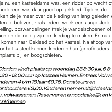
 je nu een kasteeldame was, een ridder op wacht o
iedereen was daar goed op gekleed. Tijdens de
en zie je meer over de kleding van lang geleden e
eiten te beleven, zoals iedere week een aangeklede
telling, boswandelingen (trek je wandelschoenen of
chten die nodig zijn om kleding te maken. En natuu
 komen naar Gekleed op het Kasteel! Na afloop va
r het kasteel kunnen kinderen hun (groot)ouders 
plaats pijl en boogschieten.
jonjon vindt plaats op woendag 23 & 30 juli, 6 &
.30 - 12.00 uur op kasteel Hernen. Entree: Vol
nderen 4 t/m 18 jaar €9,75. Donateurs en
houders €3,00. Kinderen nemen altijd deel a
.l.v. volwassenen. Reserveren is noodzakelijk en 
.nl/hernen
.