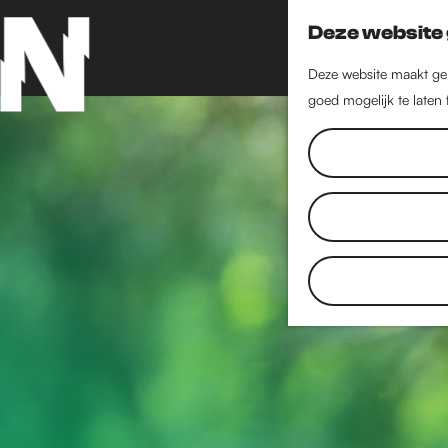
Deze website 
Deze website maakt geb
goed mogelijk te laten
G
a
n
a
a