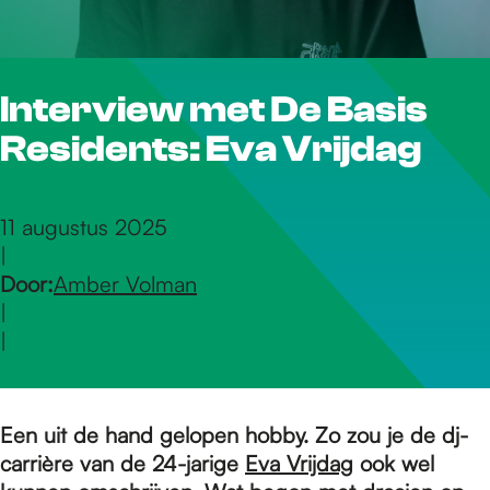
r
Interview met De Basis
d
Residents: Eva Vrijdag
e
11 augustus 2025
|
h
Door:
Amber Volman
|
o
|
m
Een uit de hand gelopen hobby. Zo zou je de dj-
carrière van de 24-jarige
Eva Vrijdag
ook wel