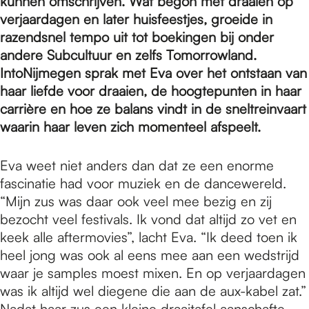
e
kunnen omschrijven. Wat begon met draaien op
verjaardagen en later huisfeestjes, groeide in
razendsnel tempo uit tot boekingen bij onder
p
andere Subcultuur en zelfs Tomorrowland.
IntoNijmegen sprak met Eva over het ontstaan van
haar liefde voor draaien, de hoogtepunten in haar
a
carrière en hoe ze balans vindt in de sneltreinvaart
waarin haar leven zich momenteel afspeelt.
g
Eva weet niet anders dan dat ze een enorme
fascinatie had voor muziek en de dancewereld.
e
“Mijn zus was daar ook veel mee bezig en zij
bezocht veel festivals. Ik vond dat altijd zo vet en
keek alle aftermovies”, lacht Eva. “Ik deed toen ik
heel jong was ook al eens mee aan een wedstrijd
waar je samples moest mixen. En op verjaardagen
was ik altijd wel diegene die aan de aux-kabel zat.”
Nadat haar zus een kleine draaitafel aanschafte,