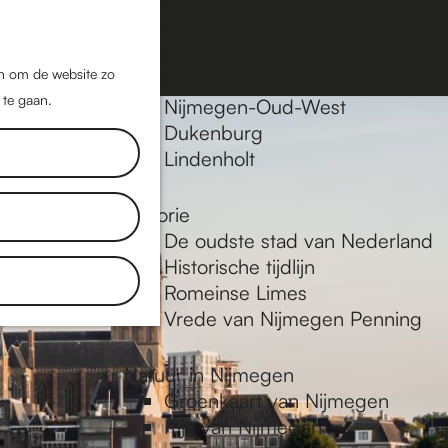
Nijmegen-Oost
Nijmegen-Midden
Z
K
Nijmegen-Zuid
o
a
M
jn om de website zo
Nijmegen-Nieuw-West
e
a
 te gaan.
e
Nijmegen-Oud-West
k
r
Dukenburg
n
e
t
Lindenholt
u
n
Historie
De oudste stad van Nederland
Historische tijdlijn
Romeinse Limes
Vrede van Nijmegen Penning
Natuur in Nijmegen
Groenkaart van Nijmegen
Rijk van Nijmegen