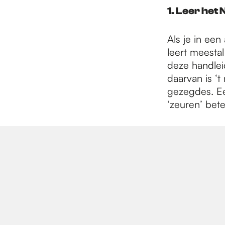
e
1. Leer het 
p
Als je in een
leert meestal
deze handlei
a
daarvan is ‘t
gezegdes. Ee
‘zeuren’ bete
g
e