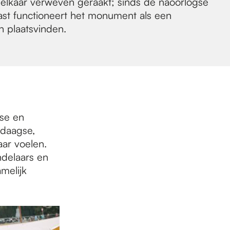
elkaar verweven geraakt; sinds de naoorlogse
ast functioneert het monument als een
en plaatsvinden.
gse en
rdaagse,
aar voelen.
ndelaars en
melijk