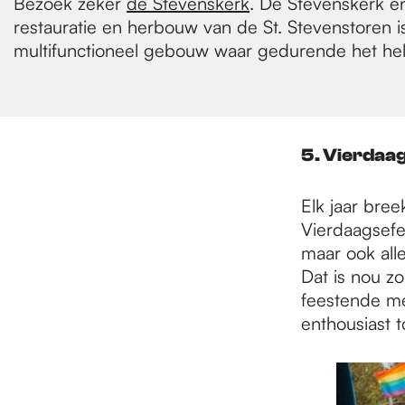
Bezoek zeker
de Stevenskerk
. De Stevenskerk e
restauratie en herbouw van de St. Stevenstoren 
multifunctioneel gebouw waar gedurende het hele 
5. Vierdaa
Elk jaar bree
Vierdaagsefe
maar ook all
Dat is nou z
feestende me
enthousiast t