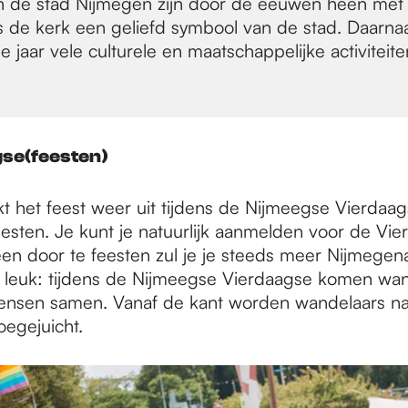
n de stad Nijmegen zijn door de eeuwen heen met 
is de kerk een geliefd symbool van de stad. Daarna
jaar vele culturele en maatschappelijke activiteit
gse(feesten)
kt het feest weer uit tijdens de Nijmeegse Vierdaa
esten. Je kunt je natuurlijk aanmelden voor de Vie
een door te feesten zul je je steeds meer Nijmegen
o leuk: tijdens de Nijmeegse Vierdaagse komen wa
nsen samen. Vanaf de kant worden wandelaars na
oegejuicht.