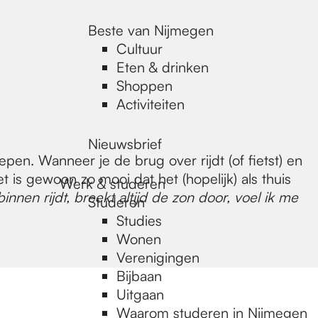
Beste van Nijmegen
Cultuur
Eten & drinken
Shoppen
Activiteiten
Nieuwsbrief
pen. Wanneer je de brug over rijdt (of fietst) en
 is gewoon zo mooi dat het (hopelijk) als thuis
Werk & studeren
innen rijdt, breekt altijd de zon door, voel ik me
Studeren
Studies
Wonen
Verenigingen
Bijbaan
Uitgaan
Waarom studeren in Nijmegen