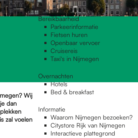
Plan je bezoek
Bereikbaarheid
Parkeerinformatie
Fietsen huren
Openbaar vervoer
Cruisereis
Taxi's in Nijmegen
Overnachten
Hotels
Bed & breakfast
ijmegen? Wij
je dan
Informatie
 plekken
Waarom Nijmegen bezoeken?
is zal voelen
Citystore Rijk van Nijmegen
Interactieve plattegrond