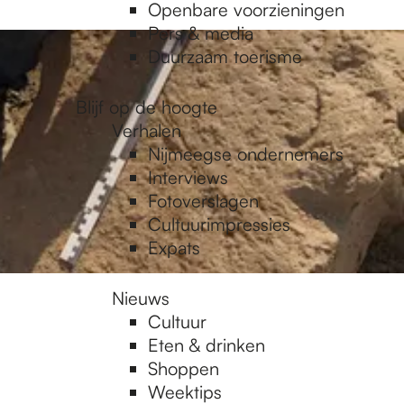
Openbare voorzieningen
Pers & media
Duurzaam toerisme
Blijf op de hoogte
Verhalen
Nijmeegse ondernemers
Interviews
Fotoverslagen
Cultuurimpressies
Expats
Nieuws
Cultuur
Eten & drinken
Shoppen
Weektips