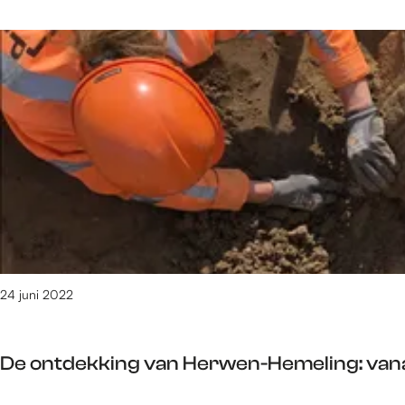
l
e
i
t
r
j
a
L
k
t
a
e
e
n
p
n
d
r
e
e
l
m
i
i
j
è
k
r
e
e
p
24 juni 2022
W
r
o
e
l
De ontdekking van Herwen-Hemeling: vana
m
f
i
g