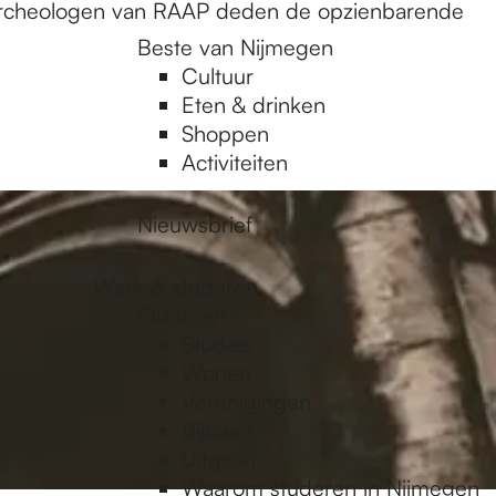
. Archeologen van RAAP deden de opzienbarende
Beste van Nijmegen
Cultuur
Eten & drinken
Shoppen
Activiteiten
Nieuwsbrief
Werk & studeren
Studeren
Studies
Wonen
Verenigingen
Bijbaan
Uitgaan
Waarom studeren in Nijmegen