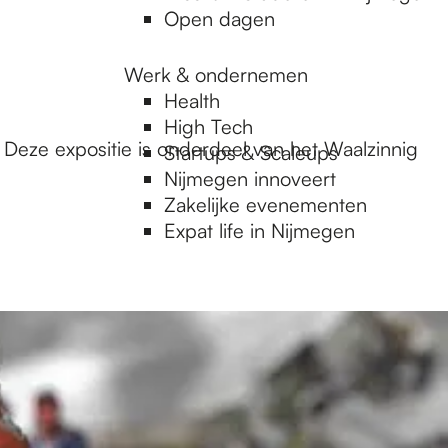
Open dagen
Werk & ondernemen
Health
High Tech
 Deze expositie is onderdeel van het Waalzinnig
Startups & Scaleups
Nijmegen innoveert
Zakelijke evenementen
Expat life in Nijmegen