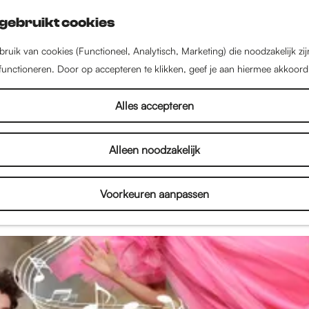
gebruikt cookies
ruik van cookies (Functioneel, Analytisch, Marketing) die noodzakelijk zi
 functioneren. Door op accepteren te klikken, geef je aan hiermee akkoord
Nieuws uit Nijmegen
Alles accepteren
Alleen noodzakelijk
el in Nijmegen! Lees hier alles over de nieuwste w
en, kinderactiviteiten en het culturele aanbod. Dus l
Voorkeuren aanpassen
n inspireren door het nieuws uit Nijmegen!