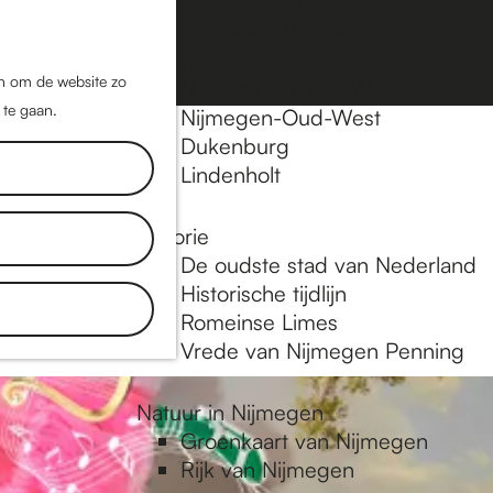
Nijmegen-Oost
Nijmegen-Midden
Z
K
Nijmegen-Zuid
o
a
M
jn om de website zo
Nijmegen-Nieuw-West
e
a
 te gaan.
e
Nijmegen-Oud-West
k
r
Dukenburg
n
e
t
Lindenholt
u
n
Historie
inkels, de
De oudste stad van Nederland
aat je
Historische tijdlijn
Romeinse Limes
Vrede van Nijmegen Penning
Natuur in Nijmegen
Groenkaart van Nijmegen
Rijk van Nijmegen