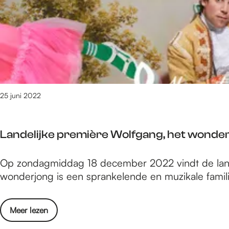
e
/
m
2
4
7
5
v
25 juni 2022
a
n
3
Landelijke première Wolfgang, het wonderj
0
9
L
Op zondagmiddag 18 december 2022 vindt de land
0
a
wonderjong is een sprankelende en muzikale familie
r
n
e
d
s
o
Meer lezen
e
u
v
l