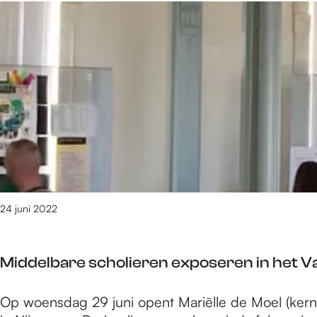
s
e
r
u
l
m
e
t
z
U
s
i
a
l
e
i
r
e
e
a
a
l
e
g
u
v
t
a
l
n
e
m
o
s
r
i
i
n
H
o
c
n
n
t
e
r
h
g
M
e
t
s
a
u
m
V
t
p
s
a
a
e
p
e
a
l
l
e
u
t
24 juni 2022
k
l
l
m
s
h
i
i
H
c
o
n
j
Middelbare scholieren exposeren in het 
e
h
f
g
k
t
a
e
V
M
Op woensdag 29 juni opent Mariëlle de Moel (kern
p
t
a