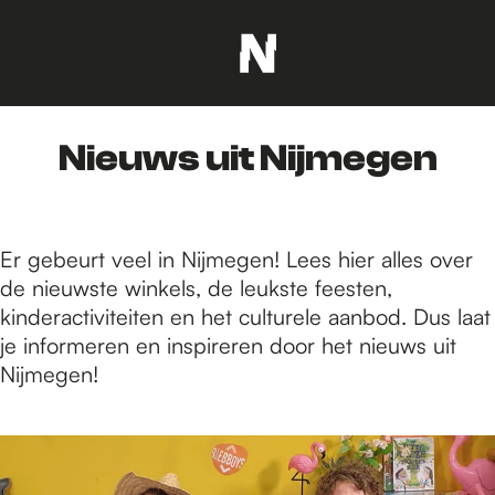
G
a
n
Nieuws uit Nijmegen
a
a
r
d
Er gebeurt veel in Nijmegen! Lees hier alles over
e
de nieuwste winkels, de leukste feesten,
h
kinderactiviteiten en het culturele aanbod. Dus laat
o
je informeren en inspireren door het nieuws uit
m
Nijmegen!
e
p
2
a
4
g
4