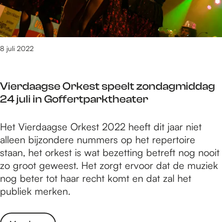
e
n
-
s
G
d
j
e
e
o
o
n
m
o
n
t
8 juli 2022
e
r
g
a
n
L
e
t
e
H
r
Vierdaagse Orkest speelt zondagmiddag
i
r
B
e
24 juli in Goffertparktheater
e
i
T
n
D
k
I
V
Het Vierdaagse Orkest 2022 heeft dit jaar niet
e
e
Q
i
alleen bijzondere nummers op het repertoire
G
n
+
e
staan, het orkest is wat bezetting betreft nog nooit
e
d
-
r
zo groot geweest. Het zorgt ervoor dat de muziek
m
o
j
d
nog beter tot haar recht komt en dat zal het
e
o
o
a
publiek merken.
n
r
n
a
e
J
g
g
r
e
e