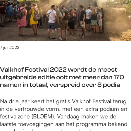
G
r
w
a
f
d
o
a
V
r
e
a
f
t
i
i
e
g
f
i
e
a
s
2
e
e
r
n
t
4
r
s
d
n
e
j
t
v
a
7 juli 2022
e
n
u
p
a
a
v
b
l
a
n
g
a
i
i
r
Valkhof Festival 2022 wordt de meest
M
s
n
e
i
k
uitgebreide editie ooit met meer dan 170
a
e
d
r
n
t
namen in totaal, verspreid over 8 podia
r
f
e
o
G
h
i
e
r
n
o
e
a
V
Na drie jaar keert het gratis Valkhof Festival terug
e
W
t
f
a
n
a
in de vertrouwde vorm, mét een extra podium en
s
a
w
f
t
n
l
festivalzone (BLOEM). Vandaag maken we de
t
l
i
e
e
e
k
laatste toevoegingen aan het programma bekend
e
l
k
r
r
v