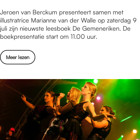
a
v
B
Jeroen van Berckum presenteert samen met
c
o
o
illustratrice Marianne van der Walle op zaterdag 9
t
o
e
juli zijn nieuwste leesboek De Gemeneriken. De
i
r
k
boekpresentatie start om 11.00 uur.
v
e
p
i
n
r
t
d
o
Meer lezen
e
e
o
v
s
i
o
e
e
t
r
r
n
e
L
B
t
n
H
o
a
v
B
e
t
o
T
k
i
o
I
p
e
r
Q
r
D
e
+
e