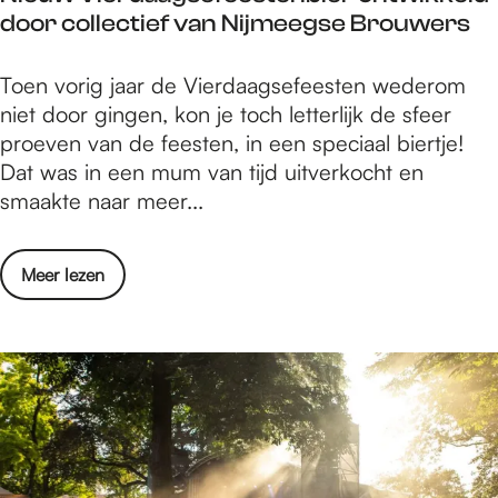
d
B
t
door collectief van Nijmeegse Brouwers
s
a
e
i
t
g
r
l
N
Toen vorig jaar de Vierdaagsefeesten wederom
s
m
c
l
i
niet door gingen, kon je toch letterlijk de sfeer
p
i
k
u
e
proeven van de feesten, in een speciaal biertje!
e
d
u
s
u
Dat was in een mum van tijd uitverkocht en
e
d
m
t
w
smaakte naar meer...
l
a
,
r
V
t
g
m
a
i
z
2
e
o
Meer lezen
t
e
o
4
t
v
i
r
n
j
i
e
e
d
d
u
l
r
s
a
a
l
l
N
v
a
g
i
u
i
a
g
m
i
s
e
n
s
i
n
t
u
M
e
d