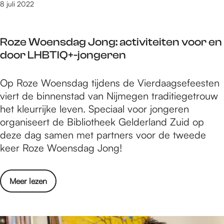
r
8 juli 2022
l
b
d
r
r
Roze Woensdag Jong: activiteiten voor en
e
e
door LHBTIQ+-jongeren
k
c
e
o
R
Op Roze Woensdag tijdens de Vierdaagsefeesten
n
r
o
viert de binnenstad van Nijmegen traditiegetrouw
w
d
z
het kleurrijke leven. Speciaal voor jongeren
e
s
e
organiseert de Bibliotheek Gelderland Zuid op
r
W
deze dag samen met partners voor de tweede
e
o
keer Roze Woensdag Jong!
l
e
d
n
r
o
Meer lezen
s
e
v
d
c
e
a
o
r