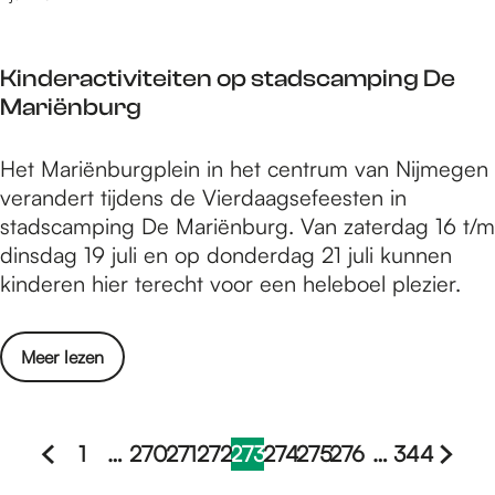
o
e
7
i
t
n
0
p
a
-
Kinderactiviteiten op stadscamping De
n
s
a
4
Mariënburg
a
i
l
t
m
n
,
/
e
K
Het Mariënburgplein in het centrum van Nijmegen
N
v
m
n
i
verandert tijdens de Vierdaagsefeesten in
i
e
1
i
n
stadscamping De Mariënburg. Van zaterdag 16 t/m
j
r
0
n
d
dinsdag 19 juli en op donderdag 21 juli kunnen
m
s
j
t
e
kinderen hier terecht voor een heleboel plezier.
e
p
u
o
r
g
r
l
t
a
e
e
i
o
Meer lezen
a
c
n
i
2
v
a
t
-
d
0
e
l
i
4
o
2
r
,
1
…
270
271
272
273
274
275
276
…
344
v
t
v
2
G
G
G
G
G
H
G
G
G
G
G
K
v
i
/
e