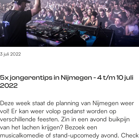
n
e
g
i
m
s
e
i
s
e
d
e
e
r
n
t
n
e
e
r
s
N
u
e
g
t
i
i
d
s
e
j
t
i
e
d
m
g
t
B
o
3 juli 2022
e
e
i
r
e
g
b
e
o
n
e
r
o
5x jongerentips in Nijmegen - 4 t/m 10 juli
u
i
n
e
o
2022
w
n
–
i
i
e
N
4
d
t
r
5
Deze week staat de planning van Nijmegen weer
i
t
e
m
s
x
vol! Er kan weer volop gedanst worden op
j
/
e
e
j
verschillende feesten. Zin in een avond buikpijn
m
m
d
t
o
van het lachen krijgen? Bezoek een
e
1
i
m
n
musicalkomedie of stand-upcomedy avond. Check
g
0
t