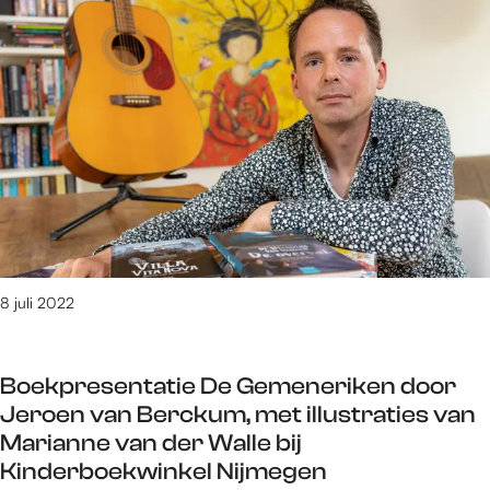
g
r
R
J
d
o
o
s
z
n
e
g
W
:
o
a
e
c
n
t
s
i
d
v
a
8 juli 2022
i
g
t
J
e
Boekpresentatie De Gemeneriken door
o
i
Jeroen van Berckum, met illustraties van
n
t
Marianne van der Walle bij
g
e
Kinderboekwinkel Nijmegen
:
n