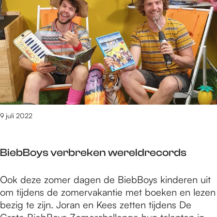
e
9
t
/
m
2
4
5
7
v
9 juli 2022
a
n
3
BiebBoys verbreken wereldrecords
0
9
B
Ook deze zomer dagen de BiebBoys kinderen uit
0
i
om tijdens de zomervakantie met boeken en lezen
r
e
bezig te zijn. Joran en Kees zetten tijdens De
e
b