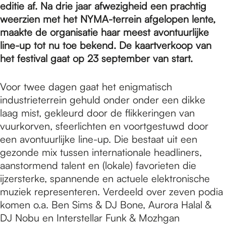
e
editie af. Na drie jaar afwezigheid een prachtig
weerzien met het NYMA-terrein afgelopen lente,
maakte de organisatie haar meest avontuurlijke
p
line-up tot nu toe bekend. De kaartverkoop van
het festival gaat op 23 september van start.
a
Voor twee dagen gaat het enigmatisch
industrieterrein gehuld onder onder een dikke
g
laag mist, gekleurd door de flikkeringen van
vuurkorven, sfeerlichten en voortgestuwd door
een avontuurlijke line-up. Die bestaat uit een
e
gezonde mix tussen internationale headliners,
aanstormend talent en (lokale) favorieten die
ijzersterke, spannende en actuele elektronische
muziek representeren. Verdeeld over zeven podia
komen o.a. Ben Sims & DJ Bone, Aurora Halal &
DJ Nobu en Interstellar Funk & Mozhgan