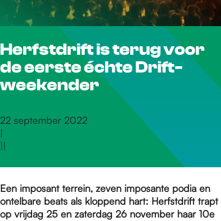
r
Herfstdrift is terug voor
d
de eerste échte Drift-
e
weekender
h
22 september 2022
|
|
|
o
m
Een imposant terrein, zeven imposante podia en
ontelbare beats als kloppend hart: Herfstdrift trapt
op vrijdag 25 en zaterdag 26 november haar 10e