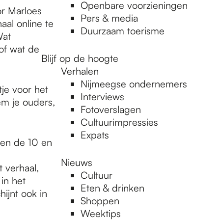
Openbare voorzieningen
or Marloes
Pers & media
aal online te
Duurzaam toerisme
Wat
of wat de
Blijf op de hoogte
Verhalen
Nijmeegse ondernemers
je voor het
Interviews
m je ouders,
Fotoverslagen
Cultuurimpressies
Expats
sen de 10 en
Nieuws
t verhaal,
Cultuur
in het
Eten & drinken
hijnt ook in
Shoppen
Weektips