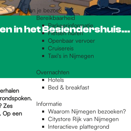
Plan je bezoek
Bereikbaarheid
Parkeerinformatie
en in het Besiendershuis...
Fietsen huren
Openbaar vervoer
Cruisereis
Taxi's in Nijmegen
Overnachten
Hotels
Bed & breakfast
erhalen
 rondspoken.
Informatie
? Zes
Waarom Nijmegen bezoeken?
t. Op een
Citystore Rijk van Nijmegen
Interactieve plattegrond