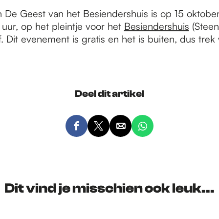
n De Geest van het Besiendershuis is op 15 oktobe
uur, op het pleintje voor het
Besiendershuis
(Steens
 Dit evenement is gratis en het is buiten, dus tre
Deel dit artikel
D
D
D
D
e
e
e
e
e
e
e
e
l
l
l
l
d
d
d
d
Dit vind je misschien ook leuk...
e
e
e
e
z
z
z
z