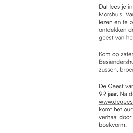
e
Dat lees je 
Morshuis. Va
p
lezen en te 
ontdekken de
geest van het
a
Kom op zater
Besiendershu
g
zussen, broe
e
De Geest van
99 jaar. Na d
www.degeest
komt het oud
verhaal door 
boekvorm.