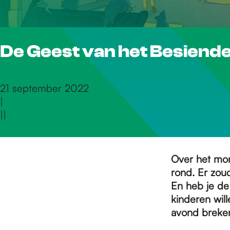
r
De Geest van het Besiender
d
e
21 september 2022
|
|
|
h
o
Over het mo
rond. Er zou
En heb je de
m
kinderen wil
avond breken