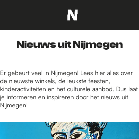
G
a
n
Nieuws uit Nijmegen
a
a
r
d
Er gebeurt veel in Nijmegen! Lees hier alles over
e
de nieuwste winkels, de leukste feesten,
h
kinderactiviteiten en het culturele aanbod. Dus laat
o
je informeren en inspireren door het nieuws uit
m
Nijmegen!
e
p
2
a
3
g
7