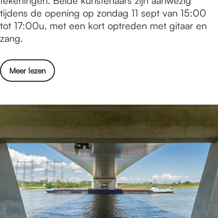
tekeningen. Beide kunstenaars zijn aanwezig
s
o
tijdens de opening op zondag 11 sept van 15:00
u
s
tot 17:00u, met een kort optreden met gitaar en
l
i
zang.
t
t
a
i
t
o
Meer lezen
e
e
v
:
n
e
T
r
e
E
k
x
e
p
n
o
i
s
n
i
g
t
e
i
n