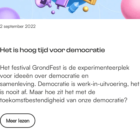
r
j
e
k
a
m
o
a
b
o
2 september 2022
r
e
p
l
r
v
i
2
Het is hoog tijd voor democratie
a
j
0
n
k
2
H
Het festival GrondFest is de experimenteerplek
h
s
2
e
voor ideeën over democratie en
e
e
t
samenleving. Democratie is werk-in-uitvoering, het
t
F
i
is nooit af. Maar hoe zit het met de
j
e
s
toekomstbestendigheid van onze democratie?
a
s
h
a
t
o
r
i
o
Meer lezen
o
l
v
v
g
i
a
e