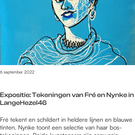
e
7
t
/
m
2
3
8
5
v
6 september 2022
a
n
3
Expositie: Tekeningen van Fré en Nynke in
0
LangeHezel46
9
0
E
Fré tekent en schildert in heldere lijnen en blauwe
r
x
tinten. Nynke toont een selectie van haar bos-
e
p