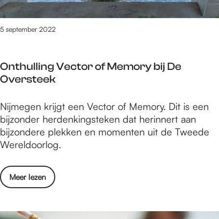
e
v
:
a
T
5 september 2022
n
e
F
k
r
Onthulling Vector of Memory bij De
e
é
Oversteek
n
e
i
n
O
Nijmegen krijgt een Vector of Memory. Dit is een
n
N
n
bijzonder herdenkingsteken dat herinnert aan
g
y
t
bijzondere plekken en momenten uit de Tweede
e
n
h
Wereldoorlog.
n
k
u
v
e
l
a
i
o
Meer lezen
l
n
n
v
i
F
L
e
n
r
a
r