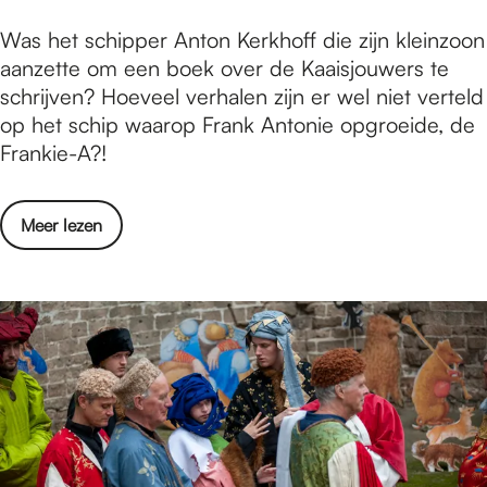
l
r
t
N
S
Was het schipper Anton Kerkhoff die zijn kleinzoon
d
e
i
j
aanzette om een boek over de Kaaisjouwers te
e
r
j
o
schrijven? Hoeveel verhalen zijn er wel niet verteld
m
n
m
u
op het schip waarop Frank Antonie opgroeide, de
o
a
e
w
Frankie-A?!
c
t
g
e
r
i
e
r
a
o
o
Meer lezen
n
s
t
n
v
v
S
i
a
e
a
p
e
l
r
n
e
N
S
s
c
i
j
t
i
j
o
a
a
m
u
r
l
e
w
t
t
g
e