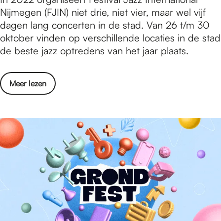
/
2
a
Nijmegen (FJIN) niet drie, niet vier, maar wel vijf
j
m
2
a
dagen lang concerten in de stad. Van 26 t/m 30
m
1
r
oktober vinden op verschillende locaties in de stad
e
1
t
de beste jazz optredens van het jaar plaats.
g
s
v
e
e
e
n
p
o
Meer lezen
r
-
t
v
k
5
e
e
o
t
m
r
o
/
b
K
p
m
e
a
v
1
r
a
a
1
2
r
n
s
0
t
h
e
2
v
e
p
2
e
t
t