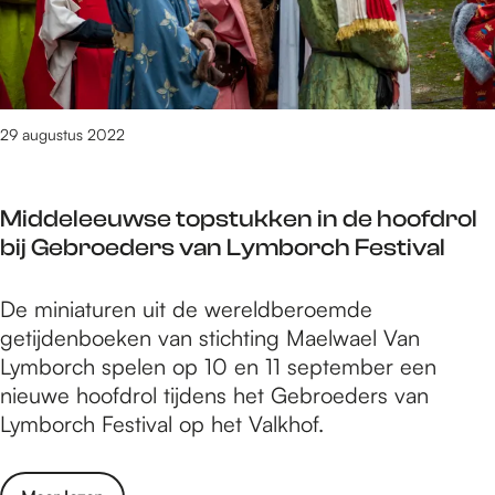
i
e
r
j
n
s
d
v
S
e
a
p
n
n
e
29 augustus 2022
s
s
c
O
t
i
p
Middeleeuwse topstukken in de hoofdrol
a
a
e
bij Gebroeders van Lymborch Festival
r
l
n
t
t
M
M
De miniaturen uit de wereldberoemde
i
o
i
getijdenboeken van stichting Maelwael Van
j
n
d
Lymborch spelen op 10 en 11 september een
d
u
d
nieuwe hoofdrol tijdens het Gebroeders van
e
m
e
Lymborch Festival op het Valkhof.
n
e
l
s
n
e
O
t