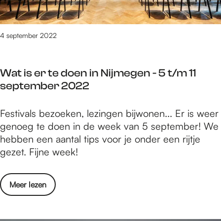
j
t
e
m
e
n
e
e
t
4 september 2022
g
k
i
e
p
n
Wat is er te doen in Nijmegen - 5 t/m 11
s
-
september 2022
i
5
n
t
W
Festivals bezoeken, lezingen bijwonen... Er is weer
N
/
a
genoeg te doen in de week van 5 september! We
i
m
t
hebben een aantal tips voor je onder een rijtje
j
1
i
gezet. Fijne week!
m
1
s
e
s
e
g
e
o
Meer lezen
r
e
p
v
t
n
t
e
e
-
e