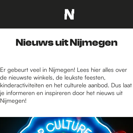
G
a
n
Nieuws uit Nijmegen
a
a
r
d
Er gebeurt veel in Nijmegen! Lees hier alles over
e
de nieuwste winkels, de leukste feesten,
h
kinderactiviteiten en het culturele aanbod. Dus laat
o
je informeren en inspireren door het nieuws uit
m
Nijmegen!
e
p
1
a
t
g
/