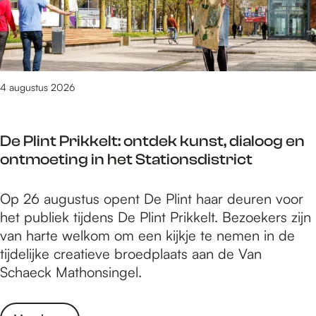
i
E
a
i
s
g
E
j
j
:
e
N
a
m
5
n
B
a
e
j
g
E
r
g
a
4 augustus 2026
e
D
t
e
a
l
i
e
n
r
u
n
z
De Plint Prikkelt: ontdek kunst, dialoog en
e
i
h
i
ontmoeting in het Stationsdistrict
e
d
e
e
n
t
n
D
Op 26 augustus opent De Plint haar deuren voor
e
n
i
e
het publiek tijdens De Plint Prikkelt. Bezoekers zijn
i
a
n
P
van harte welkom om een kijkje te nemen in de
g
j
D
l
tijdelijke creatieve broedplaats aan de Van
e
a
e
i
Schaeck Mathonsingel.
n
a
L
n
g
r
i
t
e
t