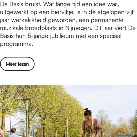
o
D
De Basis bruist. Wat lange tijd een idee was,
v
I
t
r
e
uitgewerkt op een bierviltje, is in de afgelopen vijf
o
K
i
h
B
jaar werkelijkheid geworden, een permanente
o
B
s
e
a
muzikale broedplaats in Nijmegen. Dit jaar viert De
r
E
g
e
s
Basis hun 5-jarige jubilieum met een speciaal
s
N
a
l
i
programma.
t
E
m
N
s
e
E
e
i
:
l
N
n
o
Meer lezen
j
5
l
B
v
v
m
j
i
E
o
e
e
a
n
D
o
r
g
a
g
i
r
D
e
r
I
n
h
e
n
e
K
h
e
B
e
B
e
e
a
n
E
t
l
s
e
N
n
N
i