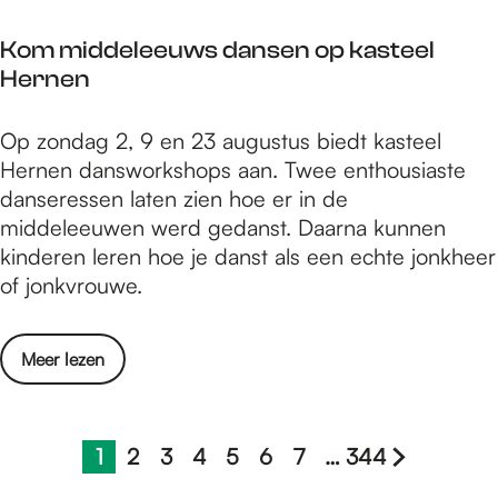
d
l
a
w
e
d
a
Kom middeleeuws dansen op kasteel
a
K
e
k
Hernen
s
i
r
t
t
d
k
N
K
Op zondag 2, 9 en 23 augustus biedt kasteel
i
s
u
.
o
Hernen dansworkshops aan. Twee enthousiaste
j
-
n
E
m
danseressen laten zien hoe er in de
d
Z
s
.
m
middeleeuwen werd gedanst. Daarna kunnen
e
o
t
C
i
kinderen leren hoe je danst als een echte jonkheer
n
m
m
.
d
of jonkvrouwe.
s
e
a
-
d
d
r
a
k
e
e
w
k
o
Meer lezen
u
l
K
e
t
v
n
e
i
k
N
e
s
e
d
e
.
r
t
1
2
3
4
5
6
7
…
344
u
s
n
H
G
G
G
G
G
G
G
G
E
K
c
w
-