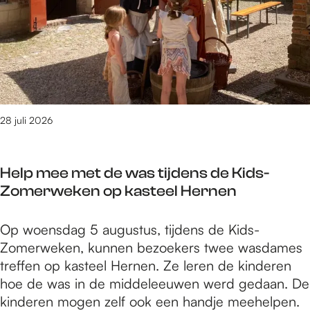
p
a
2
h
i
u
6
i
r
g
r
e
u
t
e
s
g
r
t
e
d
u
ï
28 juli 2026
o
s
n
p
2
s
m
0
Help mee met de was tijdens de Kids-
p
i
2
Zomerweken op kasteel Hernen
i
d
6
r
d
H
Op woensdag 5 augustus, tijdens de Kids-
e
e
e
Zomerweken, kunnen bezoekers twee wasdames
e
l
l
treffen op kasteel Hernen. Ze leren de kinderen
r
e
p
hoe de was in de middeleeuwen werd gedaan. De
d
e
m
kinderen mogen zelf ook een handje meehelpen.
o
u