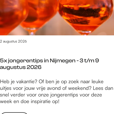
o
s
N
l
e
e
i
o
t
r
j
o
i
t
m
g
n
e
e
e
g
d
g
n
i
o
2 augustus 2026
e
o
n
e
n
n
h
n
-
t
e
5x jongerentips in Nijmegen - 3 t/m 9
i
3
m
t
augustus 2026
n
t
o
S
N
/
e
t
5
Heb je vakantie? Of ben je op zoek naar leuke
i
m
t
a
x
uitjes voor jouw vrije avond of weekend? Lees dan
j
9
i
t
j
snel verder voor onze jongerentips voor deze
m
a
n
i
o
week en doe inspiratie op!
e
u
g
o
n
g
g
i
n