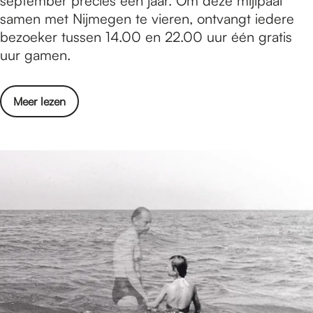
september precies één jaar. Om deze mijlpaal
e
p
samen met Nijmegen te vieren, ontvangt iedere
n
C
bezoeker tussen 14.00 en 22.00 uur één gratis
u
uur gamen.
l
t
o
Meer lezen
u
v
r
e
e
r
A
P
r
o
c
p
a
C
d
u
e
l
v
t
i
u
e