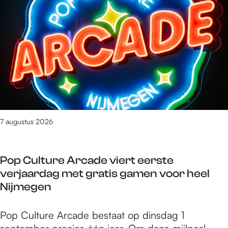
e
m
9
v
a
n
3
0
9
0
7 augustus 2026
r
e
s
Pop Culture Arcade viert eerste
u
verjaardag met gratis gamen voor heel
l
Nijmegen
t
a
P
Pop Culture Arcade bestaat op dinsdag 1
t
o