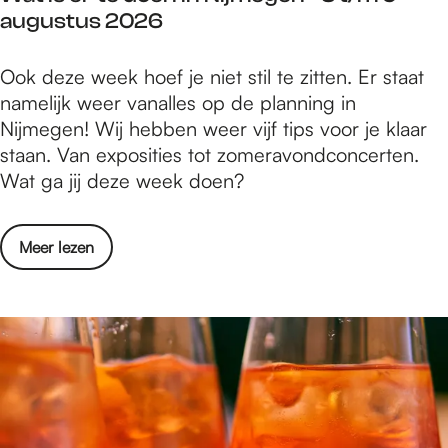
n
augustus 2026
r
t
s
g
:
t
W
Ook deze week hoef je niet stil te zitten. Er staat
o
,
a
namelijk weer vanalles op de planning in
n
d
t
Nijmegen! Wij hebben weer vijf tips voor je klaar
t
i
i
staan. Van exposities tot zomeravondconcerten.
d
a
s
Wat ga jij deze week doen?
e
l
e
k
o
r
k
o
o
Meer lezen
t
u
g
v
e
n
e
e
d
s
n
r
o
t
o
W
e
,
n
a
n
d
t
t
i
i
m
i
n
a