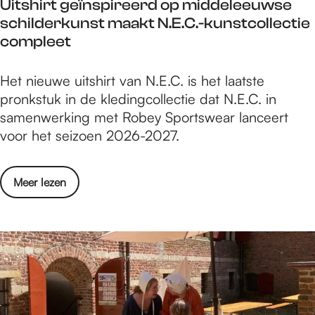
Uitshirt geïnspireerd op middeleeuwse
i
s
n
2
schilderkunst maakt N.E.C.-kunstcollectie
c
i
-
6
compleet
t
n
3
N
t
U
Het nieuwe uitshirt van N.E.C. is het laatste
i
/
i
pronkstuk in de kledingcollectie dat N.E.C. in
j
m
t
samenwerking met Robey Sportswear lanceert
m
9
s
voor het seizoen 2026-2027.
e
a
h
g
u
i
e
g
o
Meer lezen
r
n
u
v
t
-
s
e
g
3
t
r
e
t
u
U
ï
/
s
i
n
m
2
t
s
9
0
s