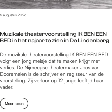
r
r
e
t
A
5 augustus 2026
e
r
e
c
r
Muzikale theatervoorstelling IK BEN EEN
a
s
BED in het najaar te zien in De Lindenberg
d
t
e
e
M
De muzikale theatervoorstelling IK BEN EEN BED
v
v
u
volgt een jong meisje dat te maken krijgt met
i
e
z
verlies. De Nijmeegse theatermaker Joos van
e
r
i
Dooremalen is de schrijver en regisseur van de
r
j
k
voorstelling. Zij verloor op 12-jarige leeftijd haar
t
a
a
vader.
e
a
l
e
r
e
r
d
o
Meer lezen
t
s
a
v