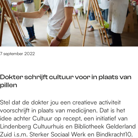
d
t
e
e
h
k
n
p
e
i
t
G
r
n
i
e
d
d
p
l
e
e
s
d
n
r
e
7 september 2022
k
b
r
t
o
l
O
e
Dokter schrijft cultuur voor in plaats van
a
p
k
pillen
n
e
e
d
r
n
D
Stel dat de dokter jou een creatieve activiteit
h
a
t
o
voorschrijft in plaats van medicijnen. Dat is het
e
t
i
k
idee achter Cultuur op recept, een initiatief van
r
i
p
t
Lindenberg Cultuurhuis en Bibliotheek Gelderland
d
e
s
e
Zuid i.s.m. Sterker Sociaal Werk en Bindkracht10.
e
M