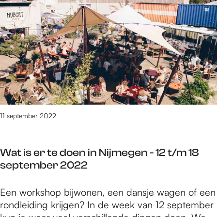
e
8
t
/
m
2
3
7
6
v
11 september 2022
a
n
3
Wat is er te doen in Nijmegen - 12 t/m 18
0
september 2022
8
9
W
Een workshop bijwonen, een dansje wagen of een
r
a
rondleiding krijgen? In de week van 12 september
e
t