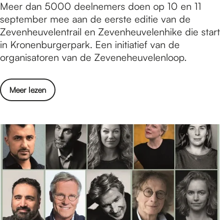
E
Meer dan 5000 deelnemers doen op 10 en 11
n
e
e
september mee aan de eerste editie van de
g
t
r
Zevenheuvelentrail en Zevenheuvelenhike die start
t
e
s
in Kronenburgerpark. Een initiatief van de
d
e
t
organisatoren van de Zeveneheuvelenloop.
e
n
e
z
b
e
o
o
o
Meer lezen
d
m
n
v
i
e
t
e
t
r
m
r
i
m
a
E
e
e
a
e
Z
t
n
r
e
e
d
s
v
e
p
t
e
n
r
e
n
b
o
e