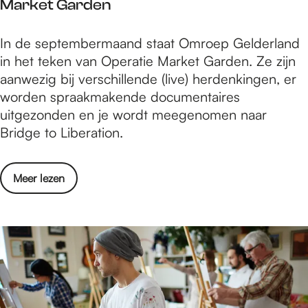
Market Garden
o
e
e
e
l
n
O
In de septembermaand staat Omroep Gelderland
v
g
t
m
in het teken van Operatie Market Garden. Ze zijn
e
e
e
r
aanwezig bij verschillende (live) herdenkingen, er
r
e
n
o
worden spraakmakende documentaires
i
f
d
e
uitgezonden en je wordt meegenomen naar
j
t
a
p
Bridge to Liberation.
:
k
g
G
p
i
e
a
n
o
Meer lezen
l
n
d
v
d
e
e
e
e
l
r
r
r
g
b
O
l
e
o
m
a
e
e
r
n
f
k
o