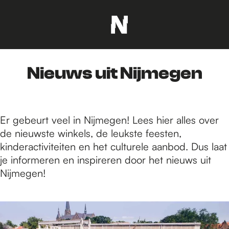
G
a
n
Nieuws uit Nijmegen
a
a
r
d
Er gebeurt veel in Nijmegen! Lees hier alles over
e
de nieuwste winkels, de leukste feesten,
h
kinderactiviteiten en het culturele aanbod. Dus laat
o
je informeren en inspireren door het nieuws uit
m
Nijmegen!
e
p
2
a
3
g
6