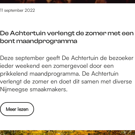
d
g
o
11 september 2022
e
e
n
n
-
De Achtertuin verlengt de zomer met een
i
1
bont maandprogramma
n
2
N
t
D
Deze september geeft De Achtertuin de bezoeker
i
/
e
ieder weekend een zomergevoel door een
j
m
A
prikkelend maandprogramma. De Achtertuin
m
1
c
verlengt de zomer en doet dit samen met diverse
e
8
h
Nijmeegse smaakmakers.
g
s
t
e
e
e
n
p
o
Meer lezen
r
-
t
v
t
1
e
e
u
2
m
r