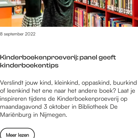
5
e
m
n
u
.
l
e
k
m
0
l
r
e
0
i
s
r
0
n
8 september 2022
k
d
g
h
e
W
o
Kinderboekenproeverij: panel geeft
e
e
f
kinderboekentips
l
e
t
n
z
i
e
K
Verslindt jouw kind, kleinkind, oppaskind, buurkind
e
j
m
i
of leenkind het ene naar het andere boek? Laat je
n
d
e
n
inspireren tijdens de Kinderboekenproeverij op
k
e
r
d
maandagavond 3 oktober in Bibliotheek De
e
n
s
e
Mariënburg in Nijmegen.
r
s
r
k
O
b
h
p
o
Meer lezen