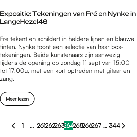
o
G
f
o
a
Expositie: Tekeningen van Fré en Nynke in
t
r
r
LangeHezel46
c
i
d
u
n
e
E
Fré tekent en schildert in heldere lijnen en blauwe
l
p
n
x
tinten. Nynke toont een selectie van haar bos-
t
l
p
tekeningen. Beide kunstenaars zijn aanwezig
u
a
o
tijdens de opening op zondag 11 sept van 15:00
u
a
s
tot 17:00u, met een kort optreden met gitaar en
r
t
i
zang.
v
s
t
o
v
i
o
a
o
Meer lezen
e
r
n
v
:
i
p
e
T
n
i
r
1
…
261
262
263
264
265
266
267
…
344
e
p
l
G
G
G
G
G
H
G
G
G
G
G
E
k
l