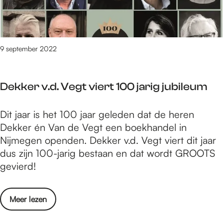
h
o
g
d
e
n
r
i
u
t
a
t
v
m
m
i
9 september 2022
e
a
m
e
l
a
a
Z
e
n
Dekker v.d. Vegt viert 100 jarig jubileum
e
n
d
v
t
p
D
Dit jaar is het 100 jaar geleden dat de heren
e
r
r
e
Dekker én Van de Vegt een boekhandel in
n
a
o
k
Nijmegen openden. Dekker v.d. Vegt viert dit jaar
h
i
g
k
dus zijn 100-jarig bestaan en dat wordt GROOTS
e
l
r
e
gevierd!
u
e
a
r
v
n
m
v
e
Z
m
o
Meer lezen
.
l
e
a
v
d
e
v