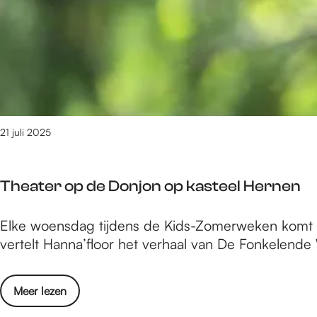
e
m
6
4
8
v
a
n
21 juli 2025
3
0
8
Theater op de Donjon op kasteel Hernen
9
r
T
Elke woensdag tijdens de Kids-Zomerweken komt t
e
h
vertelt Hanna’floor het verhaal van De Fonkelende
s
e
u
a
l
o
Meer lezen
t
t
v
e