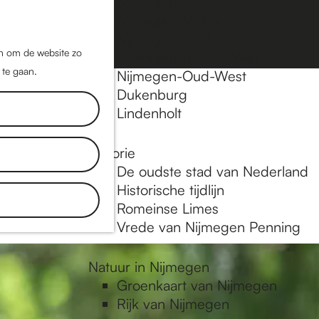
Nijmegen-Oost
Nijmegen-Midden
Z
K
Nijmegen-Zuid
o
a
M
jn om de website zo
Nijmegen-Nieuw-West
e
a
 te gaan.
e
Nijmegen-Oud-West
k
r
Dukenburg
n
e
t
Lindenholt
u
n
Historie
inkels, de
De oudste stad van Nederland
aat je
Historische tijdlijn
Romeinse Limes
Vrede van Nijmegen Penning
Natuur in Nijmegen
Groenkaart van Nijmegen
Rijk van Nijmegen