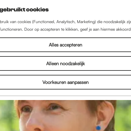
gebruikt cookies
ruik van cookies (Functioneel, Analytisch, Marketing) die noodzakelijk zi
 functioneren. Door op accepteren te klikken, geef je aan hiermee akkoord
Nieuws uit Nijmegen
Alles accepteren
Alleen noodzakelijk
el in Nijmegen! Lees hier alles over de nieuwste w
en, kinderactiviteiten en het culturele aanbod. Dus l
Voorkeuren aanpassen
n inspireren door het nieuws uit Nijmegen!