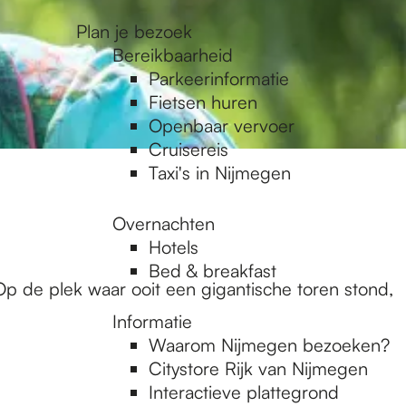
Plan je bezoek
Bereikbaarheid
Parkeerinformatie
Fietsen huren
Openbaar vervoer
Cruisereis
Taxi's in Nijmegen
Overnachten
Hotels
Bed & breakfast
 de plek waar ooit een gigantische toren stond,
Informatie
Waarom Nijmegen bezoeken?
Citystore Rijk van Nijmegen
Interactieve plattegrond