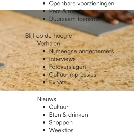
Openbare voorzieningen
Pers & media
Duurzaam toerisme
Blijf op de hoogte
Verhalen
Nijmeegse ondernemers
Interviews
Fotoverslagen
Cultuurimpressies
Expats
Nieuws
Cultuur
Eten & drinken
Shoppen
Weektips