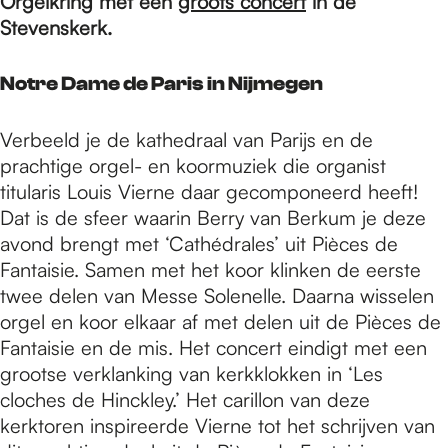
e
Orgelkring met een
groots concert
in de
Stevenskerk.
p
Notre Dame de Paris in Nijmegen
a
Verbeeld je de kathedraal van Parijs en de
prachtige orgel- en koormuziek die organist
titularis Louis Vierne daar gecomponeerd heeft!
g
Dat is de sfeer waarin Berry van Berkum je deze
avond brengt met ‘Cathédrales’ uit Pièces de
Fantaisie. Samen met het koor klinken de eerste
e
twee delen van Messe Solenelle. Daarna wisselen
orgel en koor elkaar af met delen uit de Pièces de
Fantaisie en de mis. Het concert eindigt met een
grootse verklanking van kerkklokken in ‘Les
cloches de Hinckley.’ Het carillon van deze
kerktoren inspireerde Vierne tot het schrijven van