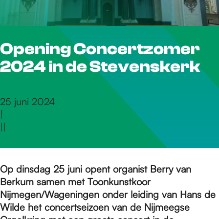
r
Opening Concertzomer
d
2024 in de Stevenskerk
e
25 juni 2024
|
h
|
|
o
Op dinsdag 25 juni opent organist Berry van
Berkum samen met Toonkunstkoor
m
Nijmegen/Wageningen onder leiding van Hans de
Wilde het concertseizoen van de Nijmeegse