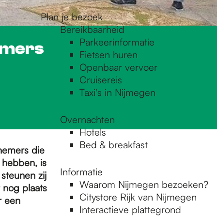
Plan je bezoek
Bereikbaarheid
Parkeerinformatie
emers
Fietsen huren
Openbaar vervoer
Cruisereis
Taxi's in Nijmegen
Overnachten
Hotels
Bed & breakfast
nemers die
hebben, is
Informatie
steunen zij
Waarom Nijmegen bezoeken?
 nog plaats
Citystore Rijk van Nijmegen
er een
Interactieve plattegrond