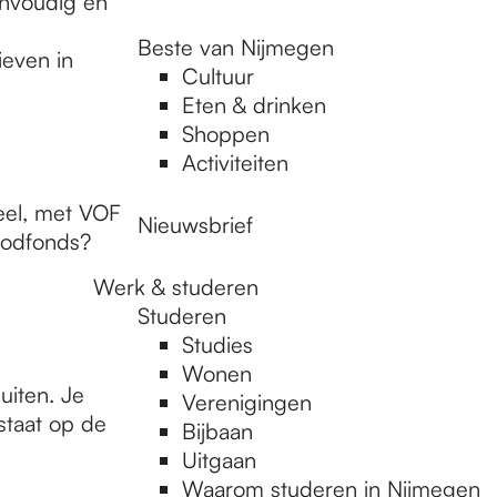
envoudig en
Beste van Nijmegen
ieven in
Cultuur
Eten & drinken
Shoppen
Activiteiten
eel, met VOF
Nieuwsbrief
oodfonds?
Werk & studeren
Studeren
Studies
Wonen
uiten. Je
Verenigingen
 staat op de
Bijbaan
Uitgaan
Waarom studeren in Nijmegen