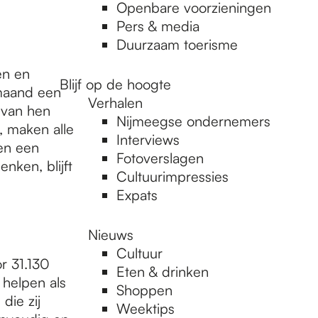
Openbare voorzieningen
Pers & media
Duurzaam toerisme
en en
Blijf op de hoogte
 maand een
Verhalen
 van hen
Nijmeegse ondernemers
, maken alle
Interviews
en een
Fotoverslagen
nken, blijft
Cultuurimpressies
Expats
Nieuws
Cultuur
r 31.130
Eten & drinken
 helpen als
Shoppen
die zij
Weektips