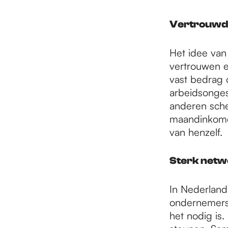
e
Vertrouwd 
p
Het idee van
vertrouwen e
a
vast bedrag 
arbeidsonges
anderen sche
g
maandinkomen
van henzelf.
e
Sterk netw
In Nederland
ondernemers.
het nodig is