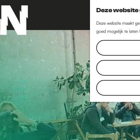
Deze website 
Deze website maakt geb
goed mogelijk te laten
G
a
n
a
a