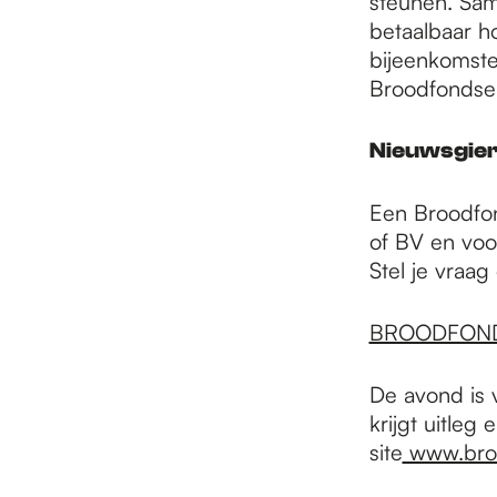
steunen. Sam
betaalbaar ho
bijeenkomsten
Broodfondse
Nieuwsgier
Een Broodfon
of BV en voo
Stel je vraag
BROODFOND
De avond is 
krijgt uitleg
site
www.broo