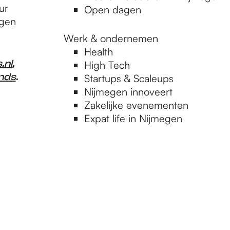
ur
Open dagen
egen
Werk & ondernemen
Health
.nl
,
High Tech
nds
.
Startups & Scaleups
Nijmegen innoveert
Zakelijke evenementen
Expat life in Nijmegen