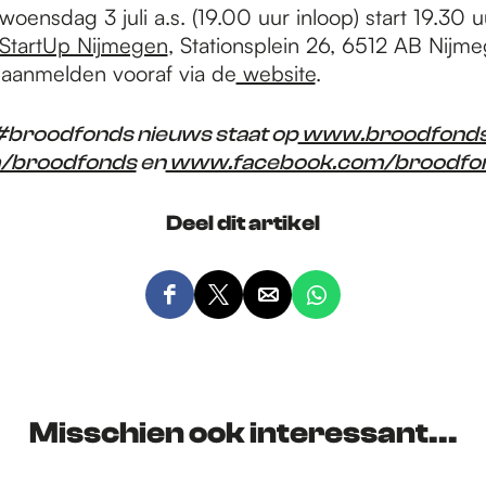
 woensdag 3 juli a.s. (19.00 uur inloop) start 19.30 u
StartUp Nijmegen
, Stationsplein 26, 6512 AB Nijm
 aanmelden vooraf via de
website
.
 #broodfonds nieuws staat op
www.broodfonds
m/broodfonds
en
www.facebook.com/broodfo
Deel dit artikel
D
D
D
D
e
e
e
e
e
e
e
e
l
l
l
l
d
d
d
d
Misschien ook interessant...
e
e
e
e
z
z
z
z