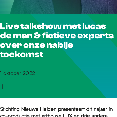
r
Live talkshow met lucas
d
de man & fictieve experts
e
over onze nabije
toekomst
h
1 oktober 2022
|
o
|
|
m
Stichting Nieuwe Helden presenteert dit najaar in
co-productie met arthouse
LUX
en drie andere