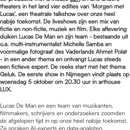
e
theaters in het land vier edities van ‘Morgen met
Lucas’, een theatrale talkshow over onze heel
p
nabije toekomst. De liveshows zijn een mix van
fictie en non-fictie, muziek en film. Elke aflevering
duiken Lucas De Man en zijn team - bestaande uit
a
o.a. multi-instrumentalist Michelle Samba en
voormalige fotograaf des Vaderlands Ahmet Polat
- in een ander thema en ontvangt Lucas steeds
g
een fictieve expert. De reeks start met het thema
Geluk. De eerste show in Nijmegen vindt plaats op
e
woensdag 5 oktober om 20.30 uur in arthouse
LUX.
Lucas De Man en een team van muzikanten,
filmmakers, schrijvers en onderzoekers zoomden
de afgelopen tijd in op onze heel nabije toekomst.
Ze spraken AI-experts en data-analisten,