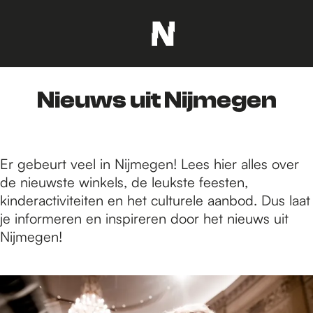
G
a
n
Nieuws uit Nijmegen
a
a
r
d
Er gebeurt veel in Nijmegen! Lees hier alles over
e
de nieuwste winkels, de leukste feesten,
h
kinderactiviteiten en het culturele aanbod. Dus laat
o
je informeren en inspireren door het nieuws uit
m
Nijmegen!
e
p
6
a
8
g
5