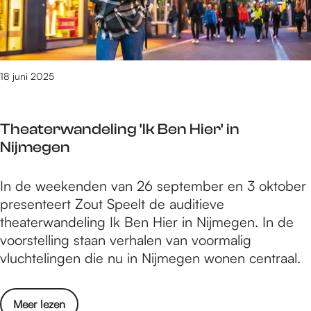
i
c
j
r
j
h
m
t
d
o
e
o
e
u
g
g
n
w
18 juni 2025
e
p
s
b
n
l
d
u
n
e
e
Theaterwandeling 'Ik Ben Hier' in
r
o
i
V
Nijmegen
g
d
n
i
N
i
t
e
T
In de weekenden van 26 september en 3 oktober
i
g
i
r
h
presenteert Zout Speelt de auditieve
j
t
j
d
e
theaterwandeling Ik Ben Hier in Nijmegen. In de
m
u
d
a
a
voorstelling staan verhalen van voormalig
e
i
e
a
t
vluchtelingen die nu in Nijmegen wonen centraal.
g
t
n
g
e
e
v
s
s
r
n
o
d
o
Meer lezen
e