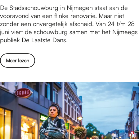
o
e
S
De Stadsschouwburg in Nijmegen staat aan de
5
p
r
t
vooravond van een flinke renovatie. Maar niet
0
h
e
a
zonder een onvergetelijk afscheid. Van 24 t/m 28
0
e
i
d
juni viert de schouwburg samen met het Nijmeegs
s
t
d
s
publiek De Laatste Dans.
t
H
i
s
e
e
n
c
s
r
g
o
Meer lezen
h
h
t
v
o
o
o
e
u
w
g
r
w
o
p
S
b
p
l
t
u
h
e
a
r
e
i
d
g
t
n
s
N
H
t
s
i
e