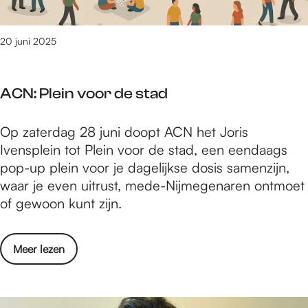
t
n
o
n
p
20 juni 2025
e
p
s
i
M
ACN: Plein voor de stad
a
i
n
n
A
Op zaterdag 28 juni doopt ACN het Joris
i
n
C
Ivensplein tot Plein voor de stad, een eendaags
s
a
N
pop-up plein voor je dagelijkse dosis samenzijn,
t
a
:
waar je even uitrust, mede-Nijmegenaren ontmoet
H
r
P
of gewoon kunt zijn.
a
b
l
n
e
e
n
s
o
Meer lezen
i
e
p
v
n
s
e
e
v
M
e
r