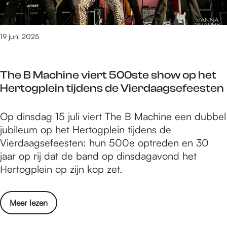
t
l
i
o
p
p
19 juni 2025
s
e
v
r
o
The B Machine viert 500ste show op het
?
o
Hertogplein tijdens de Vierdaagsefeesten
V
r
i
e
T
Op dinsdag 15 juli viert The B Machine een dubbel
e
e
h
jubileum op het Hertogplein tijdens de
r
n
e
Vierdaagsefeesten: hun 500e optreden en 30
t
o
B
jaar op rij dat de band op dinsdagavond het
i
p
M
Hertogplein op zijn kop zet.
p
t
a
s
i
c
v
m
o
Meer lezen
h
o
a
v
i
o
l