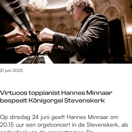
e
t
/
m
6
9
3
v
a
n
21 juni 2025
3
0
9
Virtuoos toppianist Hannes Minnaar
0
bespeelt Königorgel Stevenskerk
r
e
V
Op dinsdag 24 juni geeft Hannes Minnaar om
s
i
20.15 uur een orgelconcert in de Stevenskerk, als
u
r