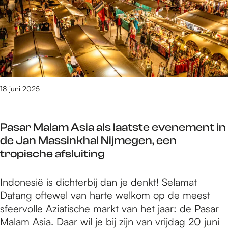
2
j
a
0
m
S
2
e
p
5
g
o
:
e
r
S
n
t
t
z
18 juni 2025
a
o
p
m
n
Pasar Malam Asia als laatste evenement in
e
a
de Jan Massinkhal Nijmegen, een
r
a
tropische afsluiting
2
r
0
b
P
Indonesië is dichterbij dan je denkt! Selamat
2
u
a
Datang oftewel van harte welkom op de meest
5
i
s
sfeervolle Aziatische markt van het jaar: de Pasar
:
t
a
Malam Asia. Daar wil je bij zijn van vrijdag 20 juni
S
e