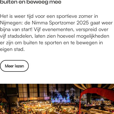
h
buiten en beweeg mee
n
n
r
a
e
g
'
l
i
N
Het is weer tijd voor een sportieve zomer in
'
i
l
d
i
Nijmegen: de Nimma Sportzomer 2025 gaat weer
I
n
e
m
bijna van start! Vijf evenementen, verspreid over
k
N
n
m
vijf stadsdelen, laten zien hoeveel mogelijkheden
B
i
d
a
er zijn om buiten te sporten en te bewegen in
e
j
a
S
eigen stad.
n
m
f
p
H
e
s
o
i
g
c
o
Meer lezen
r
e
e
h
v
t
r
n
e
e
z
'
i
r
o
i
d
N
m
n
i
e
N
m
r
i
m