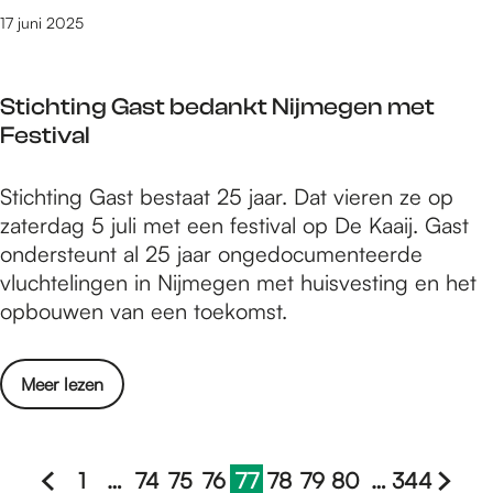
s
w
A
17 juni 2025
t
e
s
e
e
i
e
g
Stichting Gast bedankt Nijmegen met
a
v
m
Festival
a
e
e
l
n
e
S
Stichting Gast bestaat 25 jaar. Dat vieren ze op
s
e
t
zaterdag 5 juli met een festival op De Kaaij. Gast
l
m
i
ondersteunt al 25 jaar ongedocumenteerde
a
e
c
vluchtelingen in Nijmegen met huisvesting en het
a
n
h
opbouwen van een toekomst.
t
t
t
s
i
i
t
n
o
Meer lezen
n
e
d
v
g
e
e
e
G
v
J
r
1
…
74
75
76
77
78
79
80
…
344
a
e