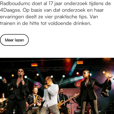
n
D
Radboudumc doet al 17 jaar onderzoek tijdens de
a
g
s
a
4Daagse. Op basis van dat onderzoek en haar
d
o
k
a
ervaringen deelt ze vier praktische tips. Van
r
e
g
trainen in de hitte tot voldoende drinken.
g
r
s
e
k
e
l
o
Meer lezen
-
S
v
l
t
e
o
e
r
p
v
4
e
e
D
r
n
a
?
s
a
V
k
g
i
e
s
e
r
e
r
k
-