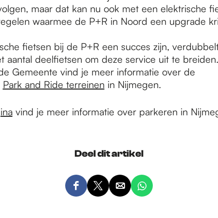
rvolgen, maar dat kan nu ook met een elektrische fie
egelen waarmee de P+R in Noord een upgrade krij
ische fietsen bij de P+R een succes zijn, verdubbel
 aantal deelfietsen om deze service uit te breiden
de Gemeente vind je meer informatie over de
e
Park and Ride terreinen
in Nijmegen.
ina
vind je meer informatie over parkeren in Nijme
Deel dit artikel
D
D
D
D
e
e
e
e
e
e
e
e