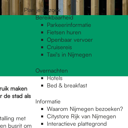
Plan je bezoek
Bereikbaarheid
Parkeerinformatie
Fietsen huren
Openbaar vervoer
Cruisereis
Taxi's in Nijmegen
Overnachten
Hotels
Bed & breakfast
bruik maken
r de stad als
Informatie
Waarom Nijmegen bezoeken?
Citystore Rijk van Nijmegen
alling met
Interactieve plattegrond
een busrit om