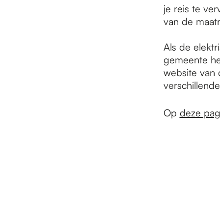
e
je reis te ve
van de maatr
p
Als de elektr
gemeente het
a
website van 
verschillend
g
Op
deze pag
e