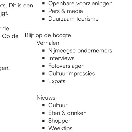
Openbare voorzieningen
ts. Dit is een
Pers & media
gt.
Duurzaam toerisme
t de
Blijf op de hoogte
. Op de
Verhalen
Nijmeegse ondernemers
Interviews
Fotoverslagen
gen.
Cultuurimpressies
Expats
Nieuws
Cultuur
Eten & drinken
Shoppen
Weektips