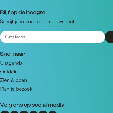
Blijf op de hoogte
Schrijf je in voor onze nieuwsbrief
E
-
m
Snel naar
a
Uitagenda
i
Ontdek
l
a
Zien & doen
d
Plan je bezoek
r
e
Volg ons op social media
s