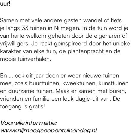
e
uur!
Samen met vele andere gasten wandel of fiets
p
je langs 33 tuinen in Nijmegen. In de tuin word je
van harte welkom geheten door de eigenaren of
a
vrijwilligers. Je raakt geïnspireerd door het unieke
karakter van elke tuin, de plantenpracht en de
mooie tuinverhalen.
g
En ... ook dit jaar doen er weer nieuwe tuinen
e
mee, zoals buurttuinen, kweektuinen, kunsttuinen
en duurzame tuinen. Maak er samen met buren,
vrienden en familie een leuk dagje-uit van. De
toegang is gratis!
Voor alle informatie:
www.nijmeegseopentuinendag.nl