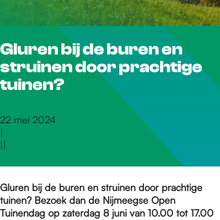
r
Gluren bij de buren en
d
struinen door prachtige
e
tuinen?
h
22 mei 2024
|
|
|
o
m
Gluren bij de buren en struinen door prachtige
tuinen? Bezoek dan de Nijmeegse Open
Tuinendag op zaterdag 8 juni van 10.00 tot 17.00