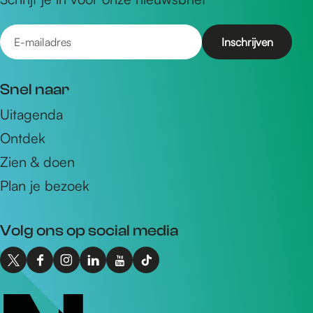
E
-
m
Snel naar
a
Uitagenda
i
Ontdek
l
a
Zien & doen
d
Plan je bezoek
r
e
Volg ons op social media
s
X
F
I
L
Y
T
I
a
n
i
o
i
n
c
s
n
u
k