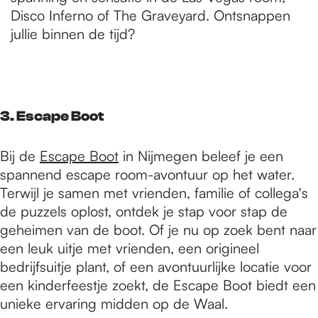
Disco Inferno of The Graveyard. Ontsnappen
jullie binnen de tijd?
3. Escape Boot
Bij de
Escape Boot
in Nijmegen beleef je een
spannend escape room-avontuur op het water.
Terwijl je samen met vrienden, familie of collega's
de puzzels oplost, ontdek je stap voor stap de
geheimen van de boot. Of je nu op zoek bent naar
een leuk uitje met vrienden, een origineel
bedrijfsuitje plant, of een avontuurlijke locatie voor
een kinderfeestje zoekt, de Escape Boot biedt een
unieke ervaring midden op de Waal.