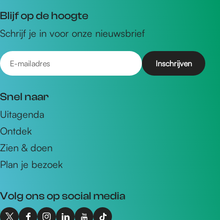
Blijf op de hoogte
Schrijf je in voor onze nieuwsbrief
E
-
m
Snel naar
a
Uitagenda
i
Ontdek
l
a
Zien & doen
d
Plan je bezoek
r
e
Volg ons op social media
s