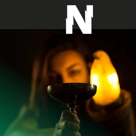
G
a
n
a
a