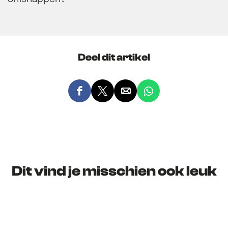
Deel dit artikel
D
D
D
D
e
e
e
e
e
e
e
e
l
l
l
l
d
d
d
d
e
e
e
e
Dit vind je misschien ook leuk
z
z
z
z
e
e
e
e
p
p
p
p
a
a
a
a