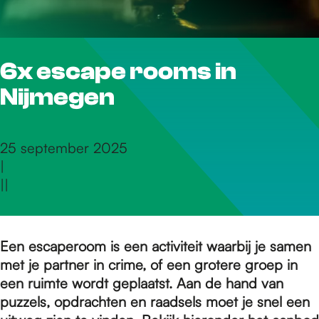
r
6x escape rooms in
d
Nijmegen
e
25 september 2025
|
h
|
|
o
Een escaperoom is een activiteit waarbij je samen
met je partner in crime, of een grotere groep in
m
een ruimte wordt geplaatst. Aan de hand van
puzzels, opdrachten en raadsels moet je snel een