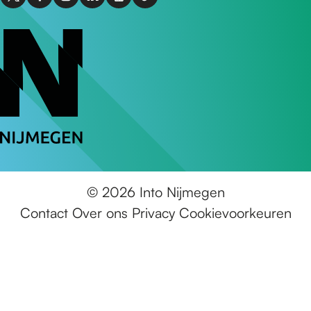
X
F
I
L
Y
T
I
a
n
i
o
i
n
c
s
n
u
k
t
e
t
k
T
T
o
b
a
e
u
o
N
o
g
d
b
k
i
o
r
I
e
I
j
k
a
n
I
n
m
I
m
I
n
t
e
n
I
n
t
o
g
t
n
t
o
N
© 2026 Into Nijmegen
e
o
t
o
N
i
Contact
Over ons
Privacy
Cookievoorkeuren
n
N
o
N
i
j
i
N
i
j
m
j
i
j
m
e
m
j
m
e
g
e
m
e
g
e
g
e
g
e
n