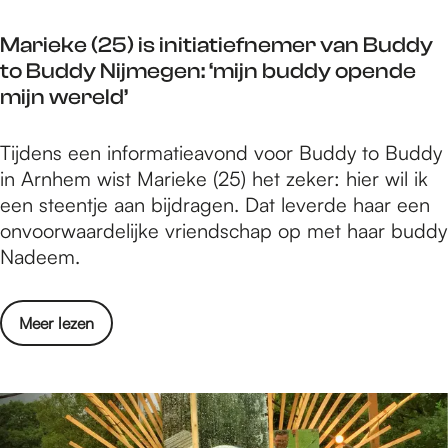
t
w
l
e
e
Marieke (25) is initiatiefnemer van Buddy
a
n
S
to Buddy Nijmegen: ‘mijn buddy opende
n
d
t
mijn wereld’
g
e
e
s
v
e
M
Tijdens een informatieavond voor Buddy to Buddy
t
r
n
a
in Arnhem wist Marieke (25) het zeker: hier wil ik
z
i
2
r
een steentje aan bijdragen. Dat leverde haar een
i
j
0
i
onvoorwaardelijke vriendschap op met haar buddy
t
w
2
e
Nadeem.
t
i
3
k
e
l
e
n
l
o
Meer lezen
(
d
i
v
2
e
g
e
5
v
e
r
)
r
r
M
i
i