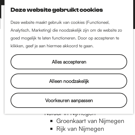
Nijmegen-Zuid
Nijmegen-Nieuw-West
Deze website gebruikt cookies
Z
K
Nijmegen-Oud-West
o
a
M
Deze website maakt gebruik van cookies (Functioneel,
Dukenburg
e
a
Analytisch, Marketing) die noodzakelijk zijn om de website zo
e
Lindenholt
G
k
r
goed mogelijk te laten functioneren. Door op accepteren te
n
e
t
klikken, geef je aan hiermee akkoord te gaan.
Historie
u
n
De oudste stad van
a
Alles accepteren
Nederland
Historische tijdlijn
n
Romeinse Limes
Alleen noodzakelijk
Vrede van Nijmegen
Penning
a
Voorkeuren aanpassen
Natuur in Nijmegen
Groenkaart van Nijmegen
a
Rijk van Nijmegen