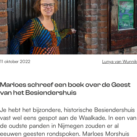
o
A
n
l
t
p
G
b
i
e
t
R
e
e
(
d
E
d
k
2
u
E
r
d
2
u
n
i
e
)
r
h
j
a
v
z
e
v
c
e
11 oktober 2022
Lunya van Wunnik
a
l
e
t
r
m
p
n
i
k
e
e
m
Marloes schreef een boek over de Geest
s
o
t
n
e
van het Besiendershuis
o
w
b
t
p
e
e
v
M
Je hebt het bijzondere, historische Besiendershuis
t
e
d
e
a
vast wel eens gespot aan de Waalkade. In een van
d
d
r
r
r
de oudste panden in Nijmegen zouden er al
u
e
i
d
l
eeuwen geesten rondspoken. Marloes Morshuis
u
h
j