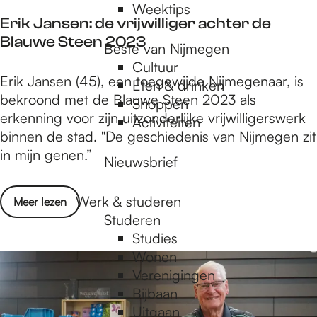
u
Weektips
l
Erik Jansen: de vrijwilliger achter de
t
Blauwe Steen 2023
Beste van Nijmegen
a
Cultuur
t
E
Erik Jansen (45), een toegewijde Nijmegenaar, is
Eten & drinken
e
r
bekroond met de Blauwe Steen 2023 als
Shoppen
n
i
erkenning voor zijn uitzonderlijke vrijwilligerswerk
Activiteiten
k
binnen de stad. "De geschiedenis van Nijmegen zit
J
in mijn genen.”
Nieuwsbrief
a
n
Werk & studeren
o
Meer lezen
s
Studeren
v
e
Studies
e
n
Wonen
r
:
Verenigingen
E
d
Bijbaan
r
e
Uitgaan
i