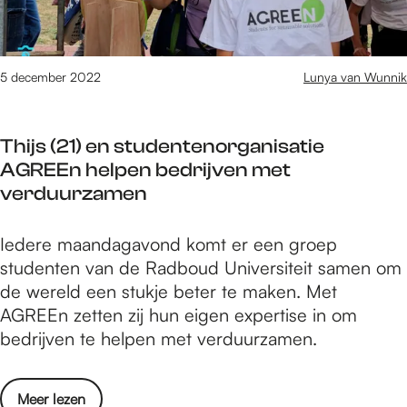
m
e
s
t
e
m
e
o
g
(
e
B
e
5
5 december 2022
Lunya van Wunnik
r
u
n
6
t
d
:
)
h
d
‘
Thijs (21) en studentenorganisatie
o
e
y
m
AGREEn helpen bedrijven met
r
t
N
i
verduurzamen
g
b
i
j
a
i
j
n
T
Iedere maandagavond komt er een groep
n
j
m
b
h
studenten van de Radboud Universiteit samen om
i
z
e
u
i
de wereld een stukje beter te maken. Met
s
o
g
d
j
AGREEn zetten zij hun eigen expertise in om
e
n
e
d
s
bedrijven te helpen met verduurzamen.
e
d
n
y
(
r
e
:
o
2
t
r
‘
o
Meer lezen
p