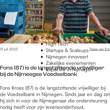
v
Waarom studeren in
k
r
Nijmegen
J
i
Open dagen
a
j
n
w
s
Werk & ondernemen
i
e
Health
l
n
High Tech
l
:
31 juli 2023
Tessa van Erp
Startups & Scaleups
i
d
Nijmegen innoveert
g
e
Zakelijke evenementen
e
Fons (87) is de langstzittende vrijwilliger
v
Expat life in Nijmegen
r
bij de Nijmeegse Voedselbank
r
a
i
c
F
Fons Kroes (87) is de langstzittende vrijwilliger bij
j
h
o
de Voedselbank in Nijmegen. Sinds jaar en dag zet
w
t
n
hij zich in voor de Nijmegenaar die ondersteuning
i
e
s
nodig heeft voor zijn levensonderhoud.
l
r