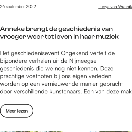
o
l
e
n
r
26 september 2022
Lunya van Wunnik
v
e
i
e
e
d
g
e
r
i
e
Anneke brengt de geschiedenis van
f
d
n
n
vroeger weer tot leven in haar muziek
e
e
g
w
e
G
i
i
A
Het geschiedenisevent Ongekend vertelt de
n
e
n
n
n
bijzondere verhalen uit de Nijmeegse
b
e
h
k
n
geschiedenis die we nog niet kennen. Deze
o
s
a
e
e
prachtige voetnoten bij ons eigen verleden
e
t
a
l
k
worden op een vernieuwende manier gebracht
k
v
r
N
e
door verschillende kunstenaars. Een van deze mak
o
a
e
a
b
v
n
i
n
r
e
h
g
o
Meer lezen
í
e
r
e
e
v
n
d
t
n
e
g
e