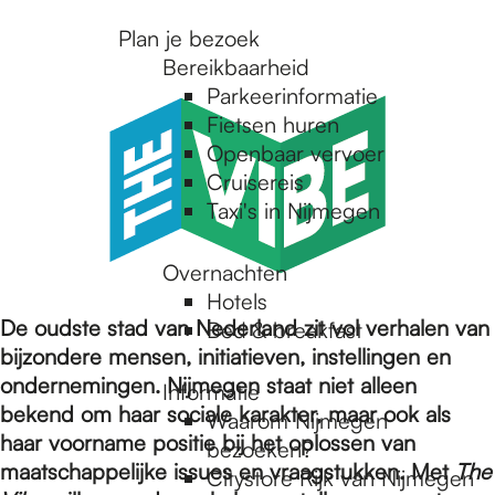
r
Plan je bezoek
Bereikbaarheid
Parkeerinformatie
d
Fietsen huren
Openbaar vervoer
Cruisereis
e
Taxi's in Nijmegen
h
Overnachten
Hotels
De oudste stad van Nederland zit vol verhalen van
Bed & breakfast
o
bijzondere mensen, initiatieven, instellingen en
ondernemingen. Nijmegen staat niet alleen
Informatie
bekend om haar sociale karakter, maar ook als
m
Waarom Nijmegen
haar voorname positie bij het oplossen van
bezoeken?
maatschappelijke issues en vraagstukken. Met
The
Citystore Rijk van Nijmegen