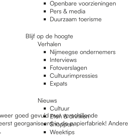
Openbare voorzieningen
Pers & media
Duurzaam toerisme
Blijf op de hoogte
Verhalen
Nijmeegse ondernemers
Interviews
Fotoverslagen
Cultuurimpressies
Expats
Nieuws
Cultuur
t weer goed gevuld met verschillende
Eten & drinken
eerst georganiseerd in de papierfabriek! Andere
Shoppen
.
Weektips