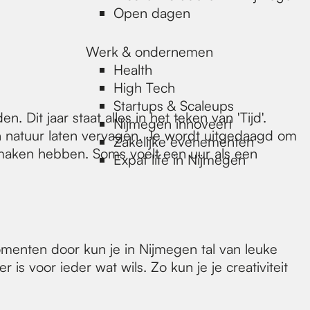
Open dagen
Werk & ondernemen
Health
High Tech
Startups & Scaleups
 Dit jaar staat alles in het teken van 'Tijd'.
Nijmegen innoveert
en natuur laten vervagen. Je wordt uitgedaagd om
Zakelijke evenementen
 maken hebben. Soms voelt een uur als een
Expat life in Nijmegen
omenten door kun je in Nijmegen tal van leuke
s voor ieder wat wils. Zo kun je je creativiteit