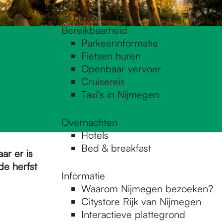
Plan je bezoek
Bereikbaarheid
Parkeerinformatie
Fietsen huren
Openbaar vervoer
Cruisereis
Taxi's in Nijmegen
Overnachten
Hotels
Bed & breakfast
ar er is
de herfst
Informatie
Waarom Nijmegen bezoeken?
Citystore Rijk van Nijmegen
Interactieve plattegrond