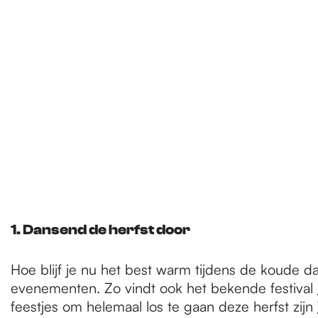
e
p
a
g
e
1. Dansend de herfst door
Hoe blijf je nu het best warm tijdens de koude 
evenementen. Zo vindt ook het bekende festival
feestjes om helemaal los te gaan deze herfst zijn