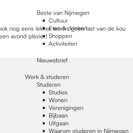
Beste van Nijmegen
Cultuur
Eten & drinken
e ook nog eens lekker warm, geen last van de kou
Shoppen
een avond plezier!
Activiteiten
Nieuwsbrief
Werk & studeren
Studeren
Studies
Wonen
Verenigingen
Bijbaan
Uitgaan
Waarom studeren in Nijmegen