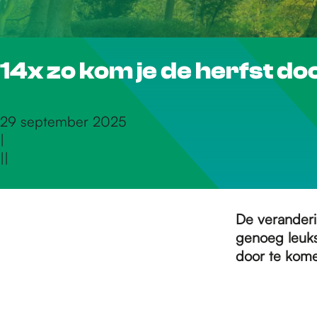
r
14x zo kom je de herfst do
d
e
29 september 2025
|
|
|
h
o
De veranderi
genoeg leuks
door te kome
m