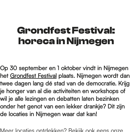
r
d
Grondfest Festival:
horeca in Nijmegen
e
Op 30 september en 1 oktober vindt in Nijmegen
h
het
Grondfest Festival
plaats. Nijmegen wordt dan
twee dagen lang dé stad van de democratie. Krijg
o
je honger van al die activiteiten en workshops of
wil je alle lezingen en debatten laten bezinken
onder het genot van een lekker drankje? Dit zijn
m
de locaties in Nijmegen waar dat kan!
Meer locaties ontdekken? Bekijk ook eens onze