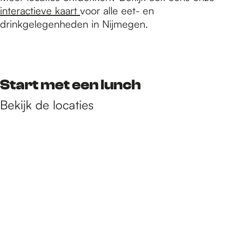
e
interactieve kaart
voor alle eet- en
drinkgelegenheden in Nijmegen.
p
a
Start met een lunch
Bekijk de locaties
g
e