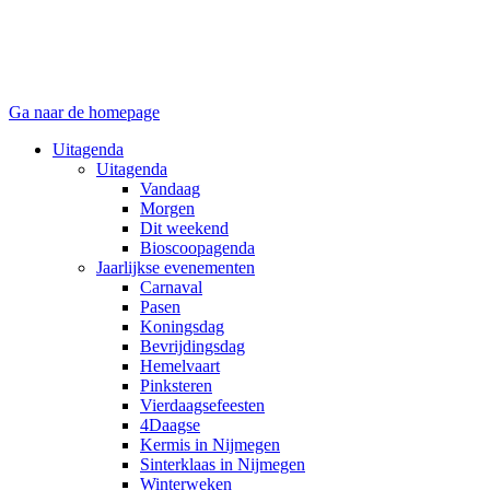
Ga naar de homepage
Uitagenda
Uitagenda
Vandaag
Morgen
Dit weekend
Bioscoopagenda
Jaarlijkse evenementen
Carnaval
Pasen
Koningsdag
Bevrijdingsdag
Hemelvaart
Pinksteren
Vierdaagsefeesten
4Daagse
Kermis in Nijmegen
Sinterklaas in Nijmegen
Winterweken