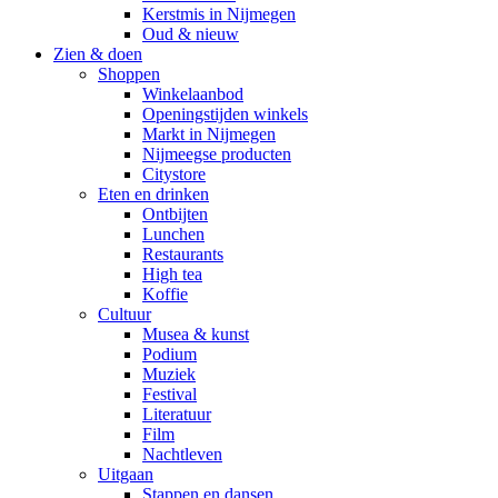
Kerstmis in Nijmegen
Oud & nieuw
Zien & doen
Shoppen
Winkelaanbod
Openingstijden winkels
Markt in Nijmegen
Nijmeegse producten
Citystore
Eten en drinken
Ontbijten
Lunchen
Restaurants
High tea
Koffie
Cultuur
Musea & kunst
Podium
Muziek
Festival
Literatuur
Film
Nachtleven
Uitgaan
Stappen en dansen