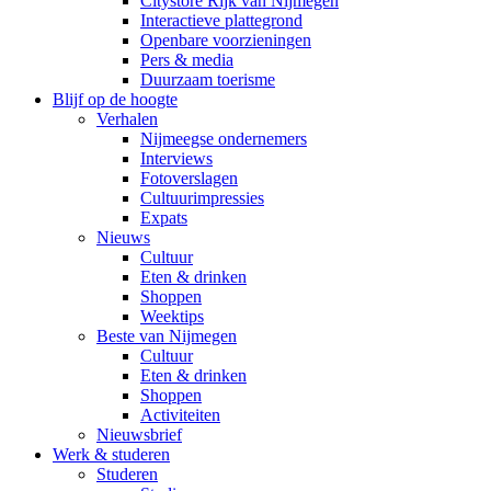
Citystore Rijk van Nijmegen
Interactieve plattegrond
Openbare voorzieningen
Pers & media
Duurzaam toerisme
Blijf op de hoogte
Verhalen
Nijmeegse ondernemers
Interviews
Fotoverslagen
Cultuurimpressies
Expats
Nieuws
Cultuur
Eten & drinken
Shoppen
Weektips
Beste van Nijmegen
Cultuur
Eten & drinken
Shoppen
Activiteiten
Nieuwsbrief
Werk & studeren
Studeren