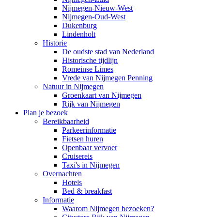
Nijmegen-Nieuw-West
Nijmegen-Oud-West
Dukenburg
Lindenholt
Historie
De oudste stad van Nederland
Historische tijdlijn
Romeinse Limes
Vrede van Nijmegen Penning
Natuur in Nijmegen
Groenkaart van Nijmegen
Rijk van Nijmegen
Plan je bezoek
Bereikbaarheid
Parkeerinformatie
Fietsen huren
Openbaar vervoer
Cruisereis
Taxi's in Nijmegen
Overnachten
Hotels
Bed & breakfast
Informatie
Waarom Nijmegen bezoeken?