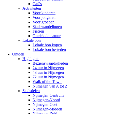
Cafés
Activiteiten
Voor kinderen
Voor jongeren
Voor groepen
Stadswandelingen
Fietsen
Ontdek de natuur
Lokale bon
Lokale bon kopen
Lokale bon besteden
Ontdek
Highlights
Bezienswaardigheden
24 uur in Nijmegen
48 uur in Nijmegen
72 uur in Nijmegen
Walk of the Town
Nijmegen van A tot Z
Stadsdelen
Nijmegen-Centrum
Nijmegen-Noord
Nijmegen-Oost
Nijmegen-Midden
Nijmegen-Zuid