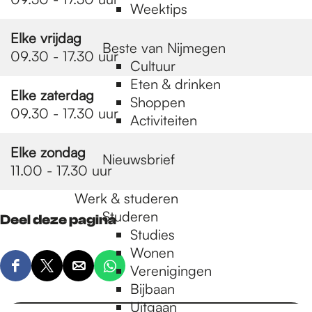
Weektips
Elke vrijdag
Beste van Nijmegen
09.30 - 17.30 uur
Cultuur
Eten & drinken
Elke zaterdag
Shoppen
09.30 - 17.30 uur
Activiteiten
Elke zondag
Nieuwsbrief
11.00 - 17.30 uur
Werk & studeren
Studeren
Deel deze pagina
Studies
Wonen
Verenigingen
D
D
D
D
Bijbaan
e
e
e
e
Uitgaan
e
e
e
e