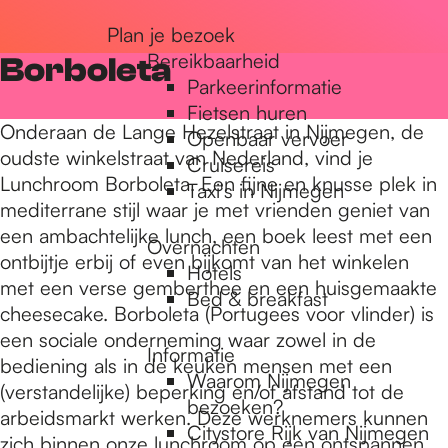
r
Plan je bezoek
Bereikbaarheid
Borboleta
Parkeerinformatie
d
Fietsen huren
Onderaan de Lange Hezelstraat in Nijmegen, de
Openbaar vervoer
oudste winkelstraat van Nederland, vind je
Cruisereis
e
Lunchroom Borboleta. Een fijne en knusse plek in
Taxi's in Nijmegen
mediterrane stijl waar je met vrienden geniet van
een ambachtelijke lunch, een boek leest met een
h
Overnachten
ontbijtje erbij of even bijkomt van het winkelen
Hotels
met een verse gemberthee en een huisgemaakte
Bed & breakfast
o
cheesecake. Borboleta (Portugees voor vlinder) is
een sociale onderneming waar zowel in de
Informatie
bediening als in de keuken mensen met een
m
Waarom Nijmegen
(verstandelijke) beperking en/of afstand tot de
bezoeken?
arbeidsmarkt werken. Deze werknemers kunnen
Citystore Rijk van Nijmegen
zich binnen onze lunchroom op een ontspannen