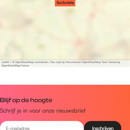
Borboleta
Leaflet
|
© OpenStreetMap contributors, Tiles style by Humanitarian OpenStreetMap Team hosted by
OpenStreetMap France
Blijf op de hoogte
Schrijf je in voor onze nieuwsbrief
E