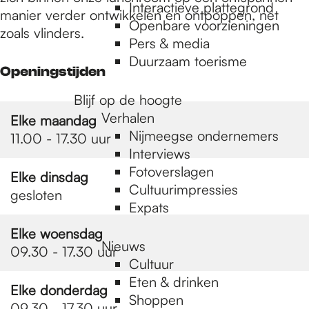
e
Interactieve plattegrond
manier verder ontwikkelen en ontpoppen, net
Openbare voorzieningen
zoals vlinders.
Pers & media
p
Duurzaam toerisme
Openingstijden
a
Blijf op de hoogte
Verhalen
Elke maandag
Nijmeegse ondernemers
11.00 - 17.30 uur
g
Interviews
Fotoverslagen
Elke dinsdag
Cultuurimpressies
e
gesloten
Expats
Elke woensdag
Nieuws
09.30 - 17.30 uur
Cultuur
Eten & drinken
Elke donderdag
Shoppen
09.30 - 17.30 uur