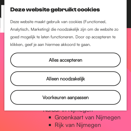
Nijmegen-Zuid
Nijmegen-Nieuw-West
Deze website gebruikt cookies
Z
K
Nijmegen-Oud-West
o
a
M
Deze website maakt gebruik van cookies (Functioneel,
Dukenburg
e
a
Analytisch, Marketing) die noodzakelijk zijn om de website zo
e
Lindenholt
G
k
r
goed mogelijk te laten functioneren. Door op accepteren te
n
e
t
klikken, geef je aan hiermee akkoord te gaan.
Historie
u
n
De oudste stad van
a
Alles accepteren
Nederland
Historische tijdlijn
n
Romeinse Limes
Alleen noodzakelijk
Vrede van Nijmegen
Penning
a
Voorkeuren aanpassen
Natuur in Nijmegen
Groenkaart van Nijmegen
a
Rijk van Nijmegen