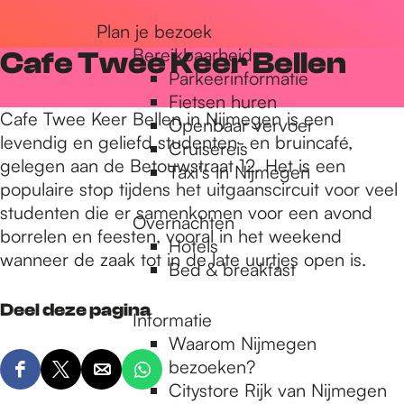
r
Plan je bezoek
Bereikbaarheid
Cafe Twee Keer Bellen
Parkeerinformatie
d
Fietsen huren
Cafe Twee Keer Bellen in Nijmegen is een
Openbaar vervoer
levendig en geliefd studenten- en bruincafé,
Cruisereis
e
gelegen aan de Betouwstraat 12. Het is een
Taxi's in Nijmegen
populaire stop tijdens het uitgaanscircuit voor veel
studenten die er samenkomen voor een avond
h
Overnachten
borrelen en feesten, vooral in het weekend
Hotels
wanneer de zaak tot in de late uurtjes open is.
Bed & breakfast
o
Deel deze pagina
Informatie
m
Waarom Nijmegen
bezoeken?
D
D
D
D
Citystore Rijk van Nijmegen
e
e
e
e