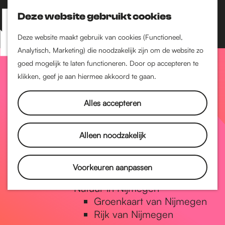
Nijmegen-Zuid
Nijmegen-Nieuw-West
Deze website gebruikt cookies
Z
K
Nijmegen-Oud-West
o
a
M
Deze website maakt gebruik van cookies (Functioneel,
Dukenburg
e
a
Analytisch, Marketing) die noodzakelijk zijn om de website zo
e
Lindenholt
G
k
r
goed mogelijk te laten functioneren. Door op accepteren te
n
e
t
klikken, geef je aan hiermee akkoord te gaan.
Historie
u
n
De oudste stad van
a
Alles accepteren
Nederland
Historische tijdlijn
n
Romeinse Limes
Alleen noodzakelijk
Vrede van Nijmegen
Penning
a
Voorkeuren aanpassen
Natuur in Nijmegen
Groenkaart van Nijmegen
a
Rijk van Nijmegen