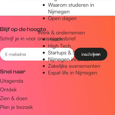
Waarom studeren in
Nijmegen
Open dagen
Blijf op de hoogte
Werk & ondernemen
Schrijf je in voor onze nieuwsbrief
Health
High Tech
E
Startups & Scaleups
-
Nijmegen innoveert
Zakelijke evenementen
m
Snel naar
Expat life in Nijmegen
a
Uitagenda
i
Ontdek
l
a
Zien & doen
d
Plan je bezoek
r