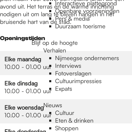
e
Interactieve plattegrond
avond uit. Het terras en de warme inrichting
Openbare voorzieningen
nodigen uit om lang te blijven hangen in het
Pers & media
p
bruisende hart van de stad.
Duurzaam toerisme
Openingstijden
a
Blijf op de hoogte
Verhalen
Nijmeegse ondernemers
Elke maandag
g
Interviews
10.00 - 01.00 uur
Fotoverslagen
Cultuurimpressies
e
Elke dinsdag
Expats
10.00 - 01.00 uur
Nieuws
Elke woensdag
Cultuur
10.00 - 01.00 uur
Eten & drinken
Shoppen
Elke donderdag