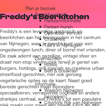
r
Plan je bezoek
Bereikbaarheid
Freddy's Beerkitchen
Parkeerinformatie
d
Fietsen huren
Freddy's is een levendige gastropub en
Openbaar vervoer
beerkitchen aan het Koningsplein in het centrum
Cruisereis
e
van Nijmegen, waar je terecht kunt voor een
Taxi's in Nijmegen
ongedwongen lunch, diner of borrel met vrienden.
De zaak ademt een gezellige, vintage sfeer en
h
Overnachten
draait non-stop vinylmuziek terwijl je geniet van
Hotels
burgers, hotdogs, grill specials en creatieve urban
Bed & breakfast
o
streetfood-gerechten, met ook genoeg
vegetarische opties op de kaart. Naast goed
Informatie
bereide gerechten staan bijzondere
m
Waarom Nijmegen
speciaalbieren, verrassende cocktails en andere
bezoeken?
drankjes centraal, wat Freddy’s tot een populaire
Citystore Rijk van Nijmegen
plek maakt voor zowel een relaxte lunch als een