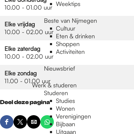
Weektips
10.00 - 01.00 uur
Beste van Nijmegen
Elke vrijdag
Cultuur
10.00 - 02.00 uur
Eten & drinken
Shoppen
Elke zaterdag
Activiteiten
10.00 - 02.00 uur
Nieuwsbrief
Elke zondag
11.00 - 01.00 uur
Werk & studeren
Studeren
Studies
Deel deze pagina
Wonen
Verenigingen
Bijbaan
D
D
D
D
Uitgaan
e
e
e
e