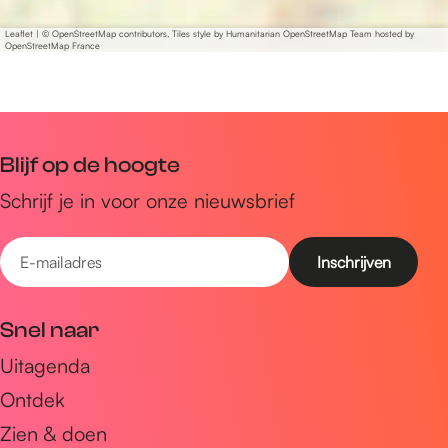
i
t
Leaflet
|
© OpenStreetMap contributors, Tiles style by Humanitarian OpenStreetMap Team hosted by
OpenStreetMap France
c
h
e
n
Blijf op de hoogte
Schrijf je in voor onze nieuwsbrief
E
-
m
Snel naar
a
Uitagenda
i
Ontdek
l
a
Zien & doen