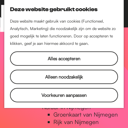
Nijmegen-Zuid
Nijmegen-Nieuw-West
Deze website gebruikt cookies
Z
K
Nijmegen-Oud-West
o
a
M
Deze website maakt gebruik van cookies (Functioneel,
Dukenburg
e
a
Analytisch, Marketing) die noodzakelijk zijn om de website zo
e
Lindenholt
G
k
r
goed mogelijk te laten functioneren. Door op accepteren te
n
e
t
klikken, geef je aan hiermee akkoord te gaan.
Historie
u
n
De oudste stad van
a
Alles accepteren
Nederland
Historische tijdlijn
n
Romeinse Limes
Alleen noodzakelijk
Vrede van Nijmegen
Penning
a
Voorkeuren aanpassen
Natuur in Nijmegen
Groenkaart van Nijmegen
a
Rijk van Nijmegen