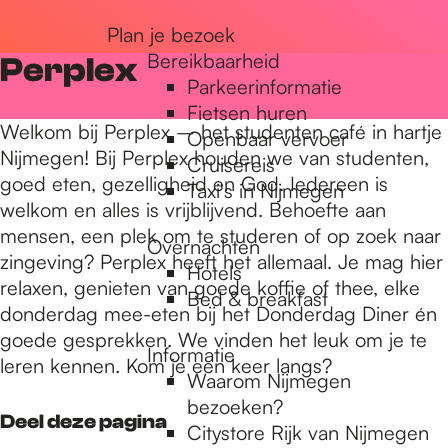
r
Plan je bezoek
Bereikbaarheid
Perplex
Parkeerinformatie
d
Fietsen huren
Welkom bij Perplex – het studenten café in hartje
Openbaar vervoer
Nijmegen! Bij Perplex houden we van studenten,
Cruisereis
e
goed eten, gezelligheid en God. Iedereen is
Taxi's in Nijmegen
welkom en alles is vrijblijvend. Behoefte aan
mensen, een plek om te studeren of op zoek naar
h
Overnachten
zingeving? Perplex heeft het allemaal. Je mag hier
Hotels
relaxen, genieten van goede koffie of thee, elke
Bed & breakfast
o
donderdag mee-eten bij het Donderdag Diner én
goede gesprekken. We vinden het leuk om je te
Informatie
leren kennen. Kom je een keer langs?
m
Waarom Nijmegen
bezoeken?
Deel deze pagina
Citystore Rijk van Nijmegen