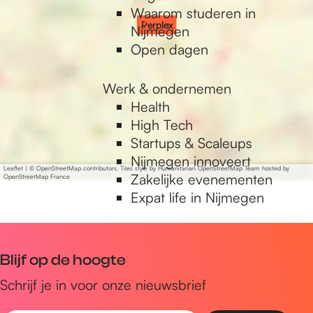
Waarom studeren in
Perplex
Nijmegen
Open dagen
Werk & ondernemen
Health
High Tech
Startups & Scaleups
Nijmegen innoveert
Leaflet
|
© OpenStreetMap contributors, Tiles style by Humanitarian OpenStreetMap Team hosted by
Zakelijke evenementen
OpenStreetMap France
Expat life in Nijmegen
Blijf op de hoogte
Schrijf je in voor onze nieuwsbrief