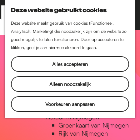
Nijmegen-Zuid
Nijmegen-Nieuw-West
Deze website gebruikt cookies
Z
K
Nijmegen-Oud-West
o
a
M
Deze website maakt gebruik van cookies (Functioneel,
Dukenburg
e
a
Analytisch, Marketing) die noodzakelijk zijn om de website zo
e
Lindenholt
G
k
r
goed mogelijk te laten functioneren. Door op accepteren te
n
e
t
klikken, geef je aan hiermee akkoord te gaan.
Historie
u
n
De oudste stad van
a
Alles accepteren
Nederland
Historische tijdlijn
n
Romeinse Limes
Alleen noodzakelijk
Vrede van Nijmegen
Penning
a
Voorkeuren aanpassen
Natuur in Nijmegen
Groenkaart van Nijmegen
a
Rijk van Nijmegen