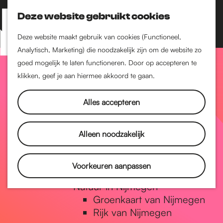
Nijmegen-Zuid
Nijmegen-Nieuw-West
Deze website gebruikt cookies
Z
K
Nijmegen-Oud-West
o
a
M
Deze website maakt gebruik van cookies (Functioneel,
Dukenburg
e
a
Analytisch, Marketing) die noodzakelijk zijn om de website zo
e
Lindenholt
G
k
r
goed mogelijk te laten functioneren. Door op accepteren te
n
e
t
klikken, geef je aan hiermee akkoord te gaan.
Historie
u
n
De oudste stad van
a
Alles accepteren
Nederland
Historische tijdlijn
n
Romeinse Limes
Alleen noodzakelijk
Vrede van Nijmegen
Penning
a
Voorkeuren aanpassen
Natuur in Nijmegen
Groenkaart van Nijmegen
a
Rijk van Nijmegen