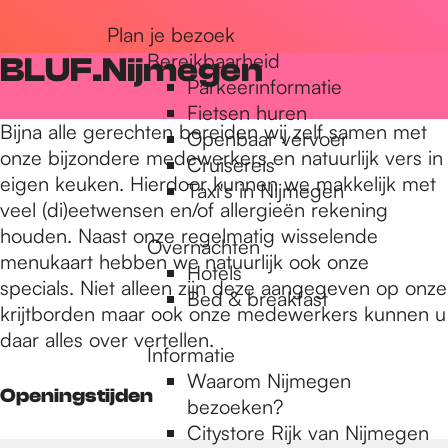
r
Plan je bezoek
Bereikbaarheid
BLUF.Nijmegen
Parkeerinformatie
d
Fietsen huren
Bijna alle gerechten bereiden wij zelf samen met
Openbaar vervoer
onze bijzondere medewerkers en natuurlijk vers in
Cruisereis
e
eigen keuken. Hierdoor kunnen we makkelijk met
Taxi's in Nijmegen
veel (di)eetwensen en/of allergieën rekening
houden. Naast onze regelmatig wisselende
h
Overnachten
menukaart hebben we natuurlijk ook onze
Hotels
specials. Niet alleen zijn deze aangegeven op onze
Bed & breakfast
o
krijtborden maar ook onze medewerkers kunnen u
daar alles over vertellen.
Informatie
m
Waarom Nijmegen
Openingstijden
bezoeken?
Citystore Rijk van Nijmegen