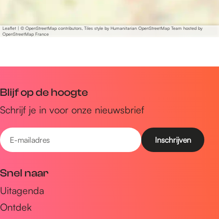
Leaflet
|
© OpenStreetMap contributors, Tiles style by Humanitarian OpenStreetMap Team hosted by
OpenStreetMap France
Blijf op de hoogte
Schrijf je in voor onze nieuwsbrief
E
-
m
Snel naar
a
Uitagenda
i
Ontdek
l