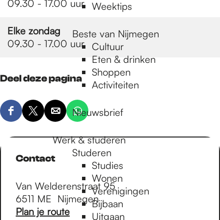
09.30 - 17.00 uur
Weektips
Elke zondag
Beste van Nijmegen
09.30 - 17.00 uur
Cultuur
Eten & drinken
Shoppen
Deel deze pagina
Activiteiten
Nieuwsbrief
D
D
D
D
e
e
e
e
Werk & studeren
e
e
e
e
Studeren
l
l
l
l
Contact
Studies
d
d
d
d
Wonen
e
e
e
e
Van Welderenstraat 95
Verenigingen
z
z
z
z
6511 ME
Nijmegen
Bijbaan
e
e
e
e
n
Plan je route
Uitgaan
p
p
p
p