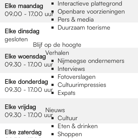
e
Interactieve plattegrond
Elke maandag
Openbare voorzieningen
09.00 - 17.00 uur
Pers & media
p
Duurzaam toerisme
Elke dinsdag
gesloten
a
Blijf op de hoogte
Verhalen
Elke woensdag
Nijmeegse ondernemers
09.30 - 17.00 uur
g
Interviews
Fotoverslagen
Elke donderdag
Cultuurimpressies
e
09.30 - 17.00 uur
Expats
Elke vrijdag
Nieuws
09.30 - 17.00 uur
Cultuur
Eten & drinken
Elke zaterdag
Shoppen