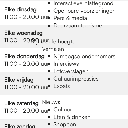
e
Interactieve plattegrond
Elke dinsdag
Openbare voorzieningen
11.00 - 20.00 uur
Pers & media
p
Duurzaam toerisme
Elke woensdag
a
11.00 - 20.00 uur
Blijf op de hoogte
Verhalen
Elke donderdag
Nijmeegse ondernemers
g
11.00 - 20.00 uur
Interviews
Fotoverslagen
Cultuurimpressies
Elke vrijdag
e
Expats
11.00 - 20.00 uur
Nieuws
Elke zaterdag
Cultuur
11.00 - 20.00 uur
Eten & drinken
Shoppen
Elke zondag