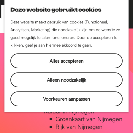
Nijmegen-Zuid
Nijmegen-Nieuw-West
Deze website gebruikt cookies
Z
K
Nijmegen-Oud-West
o
a
M
Deze website maakt gebruik van cookies (Functioneel,
Dukenburg
e
a
Analytisch, Marketing) die noodzakelijk zijn om de website zo
e
Lindenholt
G
k
r
goed mogelijk te laten functioneren. Door op accepteren te
n
e
t
klikken, geef je aan hiermee akkoord te gaan.
Historie
u
n
De oudste stad van
a
Alles accepteren
Nederland
Historische tijdlijn
n
Romeinse Limes
Alleen noodzakelijk
Vrede van Nijmegen
Penning
a
Voorkeuren aanpassen
Natuur in Nijmegen
Groenkaart van Nijmegen
a
Rijk van Nijmegen