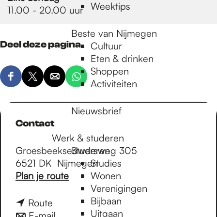
Weektips
11.00 - 20.00 uur
Beste van Nijmegen
Deel deze pagina
Cultuur
Eten & drinken
Shoppen
D
D
D
D
Activiteiten
e
e
e
e
e
e
e
e
Nieuwsbrief
l
l
l
l
Contact
d
d
d
d
Werk & studeren
e
e
e
e
Groesbeeksedwarsweg 305
Studeren
z
z
z
z
6521 DK
Nijmegen
Studies
e
e
e
e
n
Plan je route
Wonen
p
p
p
p
a
Verenigingen
a
a
a
a
a
Bijbaan
n
Route
g
g
g
g
r
Uitgaan
a
n
E-mail