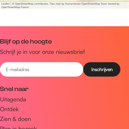
Leaflet
|
© OpenStreetMap contributors, Tiles style by Humanitarian OpenStreetMap Team hosted by
OpenStreetMap France
Blijf op de hoogte
Schrijf je in voor onze nieuwsbrief
E
-
m
Snel naar
a
Uitagenda
i
Ontdek
l
a
Zien & doen
d
Plan je bezoek