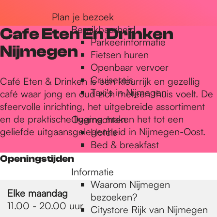
r
Plan je bezoek
Bereikbaarheid
Cafe Eten En Drinken
Parkeerinformatie
d
Nijmegen
Fietsen huren
Openbaar vervoer
Cruisereis
e
Café Eten & Drinken is een kleurrijk en gezellig
Taxi's in Nijmegen
café waar jong en oud zich meteen thuis voelt. De
sfeervolle inrichting, het uitgebreide assortiment
h
en de praktische ligging maken het tot een
Overnachten
geliefde uitgaansgelegenheid in Nijmegen-Oost.
Hotels
Bed & breakfast
o
Openingstijden
Informatie
m
Waarom Nijmegen
Elke maandag
bezoeken?
11.00 - 20.00 uur
Citystore Rijk van Nijmegen