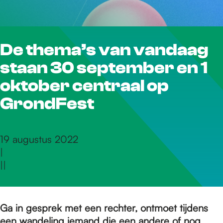
r
De thema’s van vandaag
d
staan 30 september en 1
e
oktober centraal op
GrondFest
h
19 augustus 2022
|
o
|
|
m
Ga in gesprek met een rechter, ontmoet tijdens
een wandeling iemand die een andere of nog