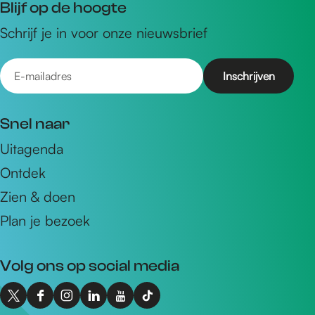
Blijf op de hoogte
Schrijf je in voor onze nieuwsbrief
E
-
m
Snel naar
a
Uitagenda
i
Ontdek
l
a
Zien & doen
d
Plan je bezoek
r
e
Volg ons op social media
s
X
F
I
L
Y
T