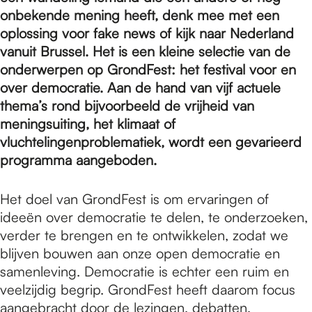
e
onbekende mening heeft, denk mee met een
oplossing voor fake news of kijk naar Nederland
p
vanuit Brussel. Het is een kleine selectie van de
onderwerpen op GrondFest: het festival voor en
over democratie. Aan de hand van vijf actuele
a
thema’s rond bijvoorbeeld de vrijheid van
meningsuiting, het klimaat of
vluchtelingenproblematiek, wordt een gevarieerd
g
programma aangeboden.
e
Het doel van GrondFest is om ervaringen of
ideeën over democratie te delen, te onderzoeken,
verder te brengen en te ontwikkelen, zodat we
blijven bouwen aan onze open democratie en
samenleving. Democratie is echter een ruim en
veelzijdig begrip. GrondFest heeft daarom focus
aangebracht door de lezingen, debatten,