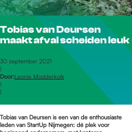
r
Tobias van Deursen
d
maakt afval scheiden leuk
e
30 september 2021
|
h
Door:
Leonie Modderkolk
|
o
|
m
Tobias van Deursen is een van de enthousiaste
leden van StartUp Nijmegen: dé plek voor