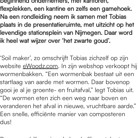
e
beginnend ondernemers, met kantoren,
flexplekken, een kantine en zelfs een gamehoek.
Na een rondleiding neem ik samen met Tobias
p
plaats in de presentatieruimte, met uitzicht op het
levendige stationsplein van Nijmegen. Daar word
ik heel wat wijzer over ‘het zwarte goud’.
a
‘Soil maker’, zo omschrijft Tobias zichzelf op zijn
g
website
eWoodz.com
. In zijn webshop verkoopt hij
wormenbakken. “Een wormenbak bestaat uit een
startlaag van aarde met wormen. Daar bovenop
e
gooi je al je groente- en fruitafval,” legt Tobias uit.
“De wormen eten zich een weg naar boven en
veranderen het afval in nieuwe, vruchtbare aarde.”
Een snelle, efficiënte manier van composteren
dus!