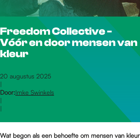
r
Freedom Collective -
d
Vóór en door mensen van
e
kleur
h
20 augustus 2025
|
Door:
Imke Swinkels
o
|
|
m
Wat begon als een behoefte om mensen van kleur