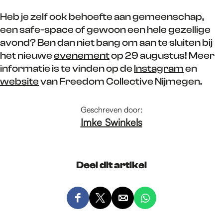
Heb je zelf ook behoefte aan gemeenschap,
een safe-space of gewoon een hele gezellige
avond? Ben dan niet bang om aan te sluiten bij
het nieuwe
evenement
op 29 augustus! Meer
informatie is te vinden op de
Instagram
en
website
van Freedom Collective Nijmegen.
Geschreven door:
Imke Swinkels
Deel dit artikel
D
D
D
D
e
e
e
e