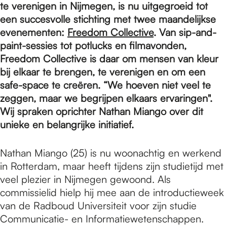
e
te verenigen in Nijmegen, is nu uitgegroeid tot
een succesvolle stichting met twee maandelijkse
evenementen:
Freedom Collective
. Van sip-and-
p
paint-sessies tot potlucks en filmavonden,
Freedom Collective is daar om mensen van kleur
a
bij elkaar te brengen, te verenigen en om een
safe-space te creëren. “We hoeven niet veel te
zeggen, maar we begrijpen elkaars ervaringen".
g
Wij spraken oprichter Nathan Miango over dit
unieke en belangrijke initiatief.
e
Nathan Miango (25) is nu woonachtig en werkend
in Rotterdam, maar heeft tijdens zijn studietijd met
veel plezier in Nijmegen gewoond. Als
commissielid hielp hij mee aan de introductieweek
van de Radboud Universiteit voor zijn studie
Communicatie- en Informatiewetenschappen.