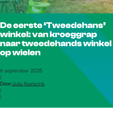
r
De eerste ‘Tweedehans’
d
winkel: van kroeggrap
e
naar tweedehands winkel
op wielen
h
6 september 2025
|
o
Door:
Julia Roeterink
|
m
|