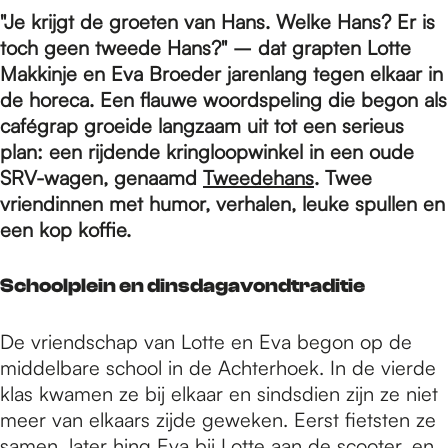
e
"Je krijgt de groeten van Hans. Welke Hans? Er is
toch geen tweede Hans?" – dat grapten Lotte
p
Makkinje en Eva Broeder jarenlang tegen elkaar in
de horeca. Een flauwe woordspeling die begon als
cafégrap groeide langzaam uit tot een serieus
a
plan: een rijdende kringloopwinkel in een oude
SRV-wagen, genaamd
Tweedehans
. Twee
vriendinnen met humor, verhalen, leuke spullen en
g
een kop koffie.
e
Schoolplein en dinsdagavondtraditie
De vriendschap van Lotte en Eva begon op de
middelbare school in de Achterhoek. In de vierde
klas kwamen ze bij elkaar en sindsdien zijn ze niet
meer van elkaars zijde geweken. Eerst fietsten ze
samen, later hing Eva bij Lotte aan de scooter, en