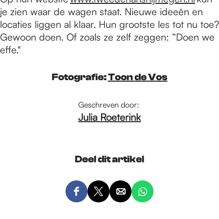
je zien waar de wagen staat. Nieuwe ideeën en
locaties liggen al klaar. Hun grootste les tot nu toe?
Gewoon doen. Of zoals ze zelf zeggen: “Doen we
effe."
Fotografie:
Toon de Vos
Geschreven door:
Julia Roeterink
Deel dit artikel
D
D
D
D
e
e
e
e