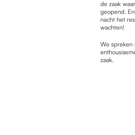
de zaak waar 
geopend. En a
nacht het re
wachten!
We spreken m
enthousiasme
zaak.