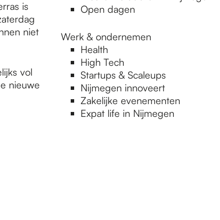
rras is
Open dagen
 zaterdag
nnen niet
Werk & ondernemen
Health
High Tech
ijks vol
Startups & Scaleups
ge nieuwe
Nijmegen innoveert
Zakelijke evenementen
Expat life in Nijmegen