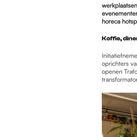
e
werkplaatsen.
evenementen 
p
horeca hotsp
Koffie, din
a
Initiatiefne
oprichters v
g
openen Trafo,
transformato
e