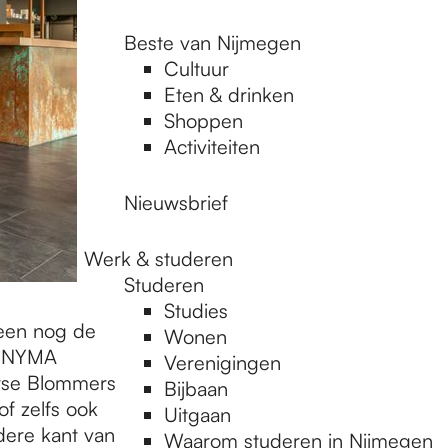
Beste van Nijmegen
Cultuur
Eten & drinken
Shoppen
Activiteiten
Nieuwsbrief
Werk & studeren
Studeren
Studies
een nog de
Wonen
t NYMA
Verenigingen
erse Blommers
Bijbaan
of zelfs ook
Uitgaan
dere kant van
Waarom studeren in Nijmegen