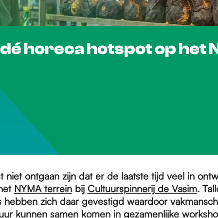
- dé horeca hotspot op het
t niet ontgaan zijn dat er de laatste tijd veel in ontw
het
NYMA terrein
bij
Cultuurspinnerij de Vasim
. Tal
hebben zich daar gevestigd waardoor vakmanschap
tuur kunnen samen komen in gezamenlijke worksho