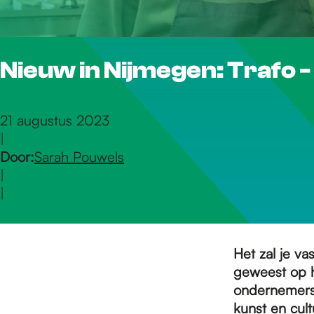
r
Nieuw in Nijmegen: Trafo 
d
e
21 augustus 2023
|
Door:
Sarah Pouwels
h
|
|
o
Het zal je vas
m
geweest op 
ondernemers 
kunst en cul