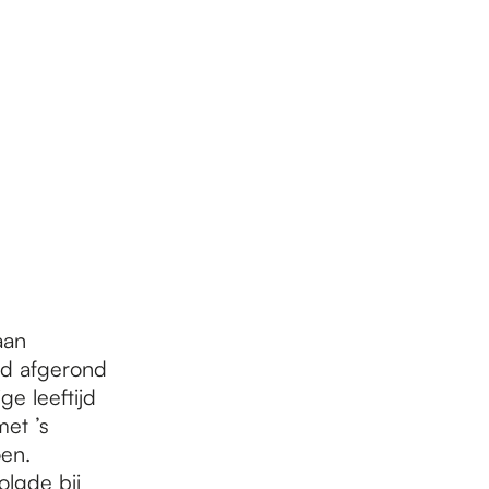
aan
ad afgerond
ge leeftijd
met ’s
oen.
olgde bij