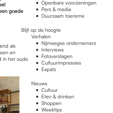
Openbare voorzieningen
eel
Pers & media
 een goede
Duurzaam toerisme
Blijf op de hoogte
Verhalen
Nijmeegse ondernemers
end als
Interviews
neen en
Fotoverslagen
d in het oude
Cultuurimpressies
Expats
Nieuws
Cultuur
Eten & drinken
Shoppen
Weektips