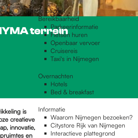
Plan je bezoek
Bereikbaarheid
Parkeerinformatie
 NYMA terrein
Fietsen huren
Openbaar vervoer
Cruisereis
Taxi's in Nijmegen
Overnachten
Hotels
Bed & breakfast
Informatie
ikkeling is
Waarom Nijmegen bezoeken?
loze creatieve
Citystore Rijk van Nijmegen
, innovatie,
Interactieve plattegrond
pruimtes en