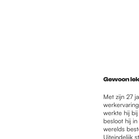
Gewoon lek
Met zijn 27 j
werkervaring
werkte hij bi
besloot hij i
werelds best
Uiteindelijk 