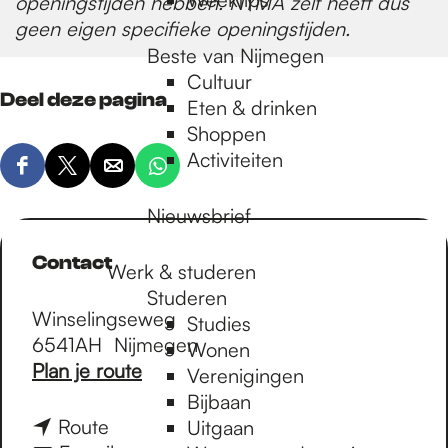
openingstijden hebben. NYMA zelf heeft dus
geen eigen specifieke openingstijden.
Beste van Nijmegen
Cultuur
Deel deze pagina
Eten & drinken
Shoppen
Activiteiten
D
D
D
D
e
e
e
e
Nieuwsbrief
e
e
e
e
l
l
l
l
Contact
Werk & studeren
d
d
d
d
Studeren
e
e
e
e
Winselingseweg
Studies
z
z
z
z
6541AH
Nijmegen
Wonen
e
e
e
e
n
Plan je route
Verenigingen
p
p
p
p
a
Bijbaan
a
a
a
a
a
n
Route
Uitgaan
g
g
g
g
r