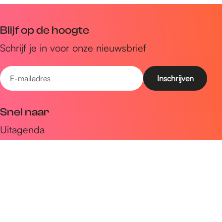
Blijf op de hoogte
Schrijf je in voor onze nieuwsbrief
E
-
m
Snel naar
a
Uitagenda
i
Ontdek
l
a
Zien & doen
d
Plan je bezoek
r
e
Volg ons op social media
s