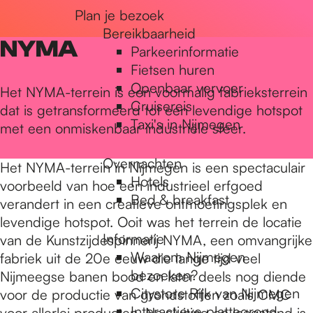
Plan je bezoek
r
Bereikbaarheid
NYMA
Parkeerinformatie
d
Fietsen huren
Openbaar vervoer
Het NYMA-terrein is een voormalig fabrieksterrein
Cruisereis
dat is getransformeerd tot een levendige hotspot
e
Taxi's in Nijmegen
met een onmiskenbaar industriële sfeer.
Overnachten
h
Het NYMA-terrein in Nijmegen is een spectaculair
Hotels
voorbeeld van hoe een industrieel erfgoed
Bed & breakfast
verandert in een creatieve ontmoetingsplek en
o
levendige hotspot. Ooit was het terrein de locatie
Informatie
van de Kunstzijdespinnerij NYMA, een omvangrijke
Waarom Nijmegen
fabriek uit de 20e eeuw die lange tijd veel
m
bezoeken?
Nijmeegse banen bood en later deels nog diende
Citystore Rijk van Nijmegen
voor de productie van grondstoffen zoals CMC
Interactieve plattegrond
voor allerlei producten. Na sluiting en leegstand is