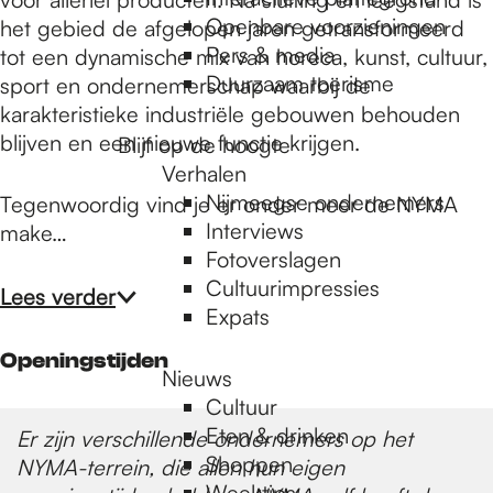
e
Openbare voorzieningen
het gebied de afgelopen jaren getransformeerd
Pers & media
tot een dynamische mix van horeca, kunst, cultuur,
p
Duurzaam toerisme
sport en ondernemerschap waarbij de
karakteristieke industriële gebouwen behouden
blijven en een nieuwe functie krijgen.
Blijf op de hoogte
a
Verhalen
Nijmeegse ondernemers
Tegenwoordig vind je er onder meer de NYMA
g
Interviews
make…
Fotoverslagen
Cultuurimpressies
Lees verder
e
Expats
Openingstijden
Nieuws
Cultuur
Eten & drinken
Er zijn verschillende ondernemers op het
Shoppen
NYMA-terrein, die allen hun eigen
Weektips