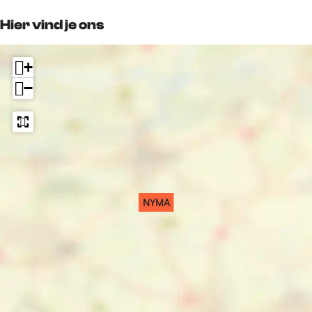
Hier vind je ons
+
−
NYMA