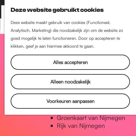
Nijmegen-Zuid
Deze website gebruikt cookies
Nijmegen-Nieuw-West
Z
K
Nijmegen-Oud-West
o
a
M
Deze website maakt gebruik van cookies (Functioneel,
Dukenburg
e
a
Analytisch, Marketing) die noodzakelijk zijn om de website zo
e
Lindenholt
G
k
r
goed mogelijk te laten functioneren. Door op accepteren te
n
e
t
klikken, geef je aan hiermee akkoord te gaan.
u
Historie
n
a
De oudste stad van
Alles accepteren
Nederland
Historische tijdlijn
n
Alleen noodzakelijk
Romeinse Limes
Vrede van Nijmegen Penning
a
Voorkeuren aanpassen
Natuur in Nijmegen
Groenkaart van Nijmegen
a
Rijk van Nijmegen