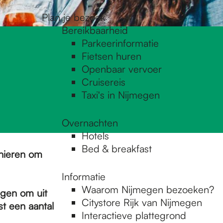
Plan je bezoek
Bereikbaarheid
Parkeerinformatie
Fietsen huren
Openbaar vervoer
Cruisereis
Taxi's in Nijmegen
Overnachten
Hotels
Bed & breakfast
nieren om
Informatie
Waarom Nijmegen bezoeken?
ngen om uit
Citystore Rijk van Nijmegen
st een aantal
Interactieve plattegrond