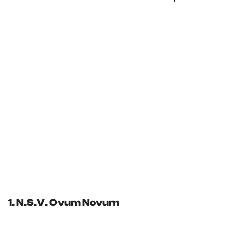
e
p
a
g
e
1. N.S.V. Ovum Novum