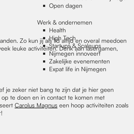
Open dagen
Werk & ondernemen
Health
High Tech
en. Zo kun jij als lid altijd en overal meedoen
Startups & Scaleups
week leuke activiteiten. Denk aan lasergamen,
Nijmegen innoveert
Zakelijke evenementen
Expat life in Nijmegen
je zeker niet bang te zijn dat je hier geen
ng op te doen en in contact te komen met
iseert
Carolus Magnus
een hoop activiteiten zoals
!