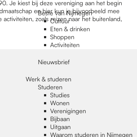
0. Je kiest bij deze vereniging aan het begin
idmaatschap en hier kun je bijvoorbeeld mee
Beste van Nijmegen
activiteiten, zoals reizen naar het buitenland,
Cultuur
Eten & drinken
Shoppen
Activiteiten
Nieuwsbrief
Werk & studeren
Studeren
Studies
Wonen
Verenigingen
Bijbaan
Uitgaan
Waarom studeren in Nijmegen