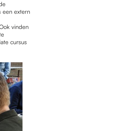
rde
s een extern
 Ook vinden
te
ate cursus