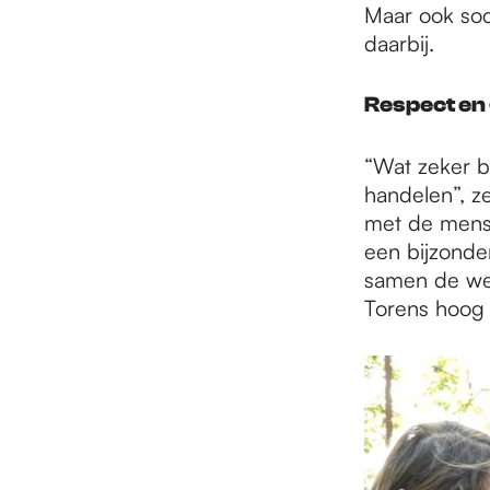
Maar ook soci
daarbij.
Respect en 
“Wat zeker be
handelen”, z
met de mense
een bijzonde
samen de wed
Torens hoog 