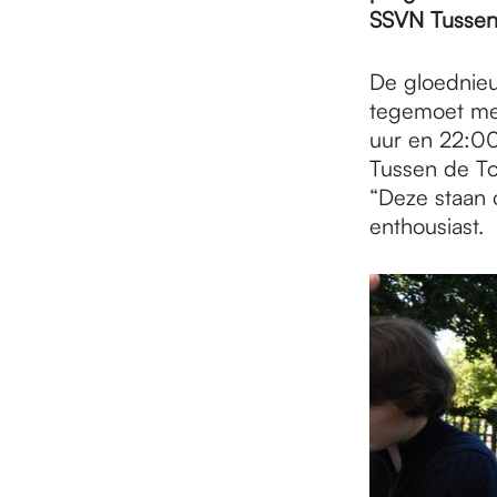
e
SSVN Tussen
p
De gloednieu
tegemoet met
uur en 22:00
a
Tussen de To
“Deze staan o
enthousiast.
g
e