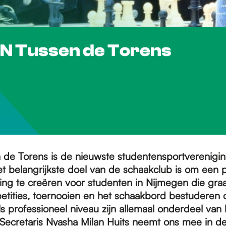
N Tussen de Torens
de Torens is de nieuwste studentensportverenigi
t belangrijkste doel van de schaakclub is om een p
ng te creëren voor studenten in Nijmegen die gra
etities, toernooien en het schaakbord bestuderen 
s professioneel niveau zijn allemaal onderdeel van 
ecretaris Nyasha Milan Huits neemt ons mee in d