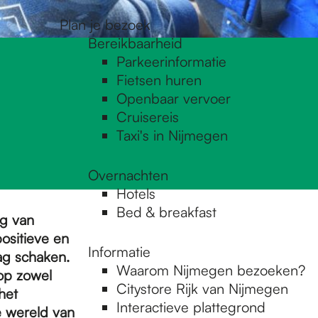
Plan je bezoek
Bereikbaarheid
Parkeerinformatie
Fietsen huren
Openbaar vervoer
Cruisereis
Taxi's in Nijmegen
Overnachten
Hotels
Bed & breakfast
ng van
ositieve en
Informatie
ag schaken.
Waarom Nijmegen bezoeken?
op zowel
Citystore Rijk van Nijmegen
het
Interactieve plattegrond
e wereld van