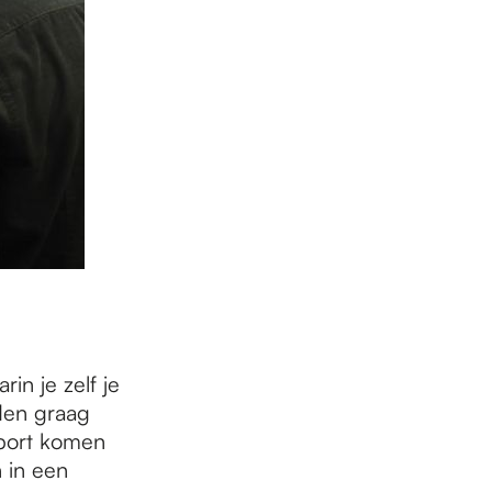
in je zelf je
den graag
port komen
 in een