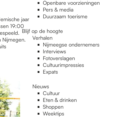
Openbare voorzieningen
Pers & media
Duurzaam toerisme
demische jaar
ssen 19:00
Blijf op de hoogte
espeeld.
Verhalen
n Nijmegen.
Nijmeegse ondernemers
its
Interviews
Fotoverslagen
Cultuurimpressies
Expats
Nieuws
Cultuur
Eten & drinken
Shoppen
Weektips