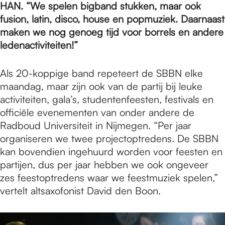
e
HAN. “We spelen bigband stukken, maar ook
fusion, latin, disco, house en popmuziek. Daarnaast
maken we nog genoeg tijd voor borrels en andere
p
ledenactiviteiten!”
a
Als 20-koppige band repeteert de SBBN elke
maandag, maar zijn ook van de partij bij leuke
activiteiten, gala’s, studentenfeesten, festivals en
g
officiële evenementen van onder andere de
Radboud Universiteit in Nijmegen. “Per jaar
organiseren we twee projectoptredens. De SBBN
e
kan bovendien ingehuurd worden voor feesten en
partijen, dus per jaar hebben we ook ongeveer
zes feestoptredens waar we feestmuziek spelen,”
vertelt altsaxofonist David den Boon.