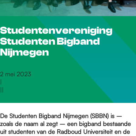
r
Studentenvereniging
d
Studenten Bigband
e
Nijmegen
h
2 mei 2023
|
|
|
o
m
De Studenten Bigband Nijmegen (SBBN) is –
zoals de naam al zegt – een bigband bestaande
uit studenten van de Radboud Universiteit en de