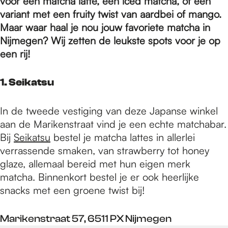
e
voor een matcha latte, een iced matcha, of een
variant met een fruity twist van aardbei of mango.
Maar waar haal je nou jouw favoriete matcha in
p
Nijmegen? Wij zetten de leukste spots voor je op
een rij!
a
1. Seikatsu
g
In de tweede vestiging van deze Japanse winkel
aan de Marikenstraat vind je een echte matchabar.
Bij
Seikatsu
bestel je matcha lattes in allerlei
e
verrassende smaken, van strawberry tot honey
glaze, allemaal bereid met hun eigen merk
matcha. Binnenkort bestel je er ook heerlijke
snacks met een groene twist bij!
Marikenstraat 57, 6511 PX Nijmegen