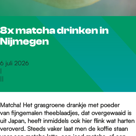
r
8x matcha drinken in
d
Nijmegen
e
6 juli 2026
|
h
|
|
o
Matcha! Het grasgroene drankje met poeder
van fijngemalen theeblaadjes, dat overgewaaid is
m
uit Japan, heeft inmiddels ook hier flink wat harten
veroverd. Steeds vaker laat men de koffie staan