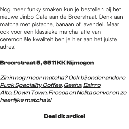
Nog meer funky smaken kun je bestellen bij het
nieuwe Jinbo Café aan de Broerstraat. Denk aan
matcha met pistache, banaan of lavendel. Maar
ook voor een klassieke matcha latte van
ceremoniële kwaliteit ben je hier aan het juiste
adres!
Broerstraat 5, 6511 KK Nijmegen
Zin in nog meer matcha? Ook bij onder andere
Puck Speciality Coffee
,
Gesha
,
Bairro
Alto
,
Down Town
,
Fresca
en
Nolita
serveren ze
heerlijke matcha's!
Deel dit artikel