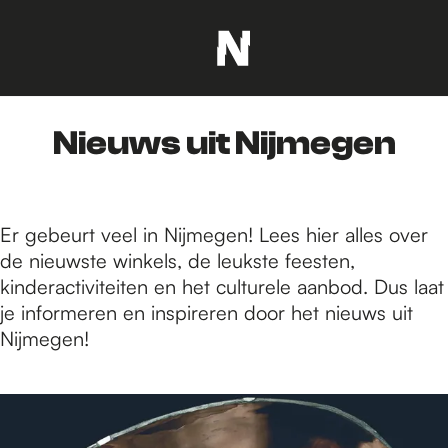
G
a
n
Nieuws uit Nijmegen
a
a
r
d
Er gebeurt veel in Nijmegen! Lees hier alles over
e
de nieuwste winkels, de leukste feesten,
h
kinderactiviteiten en het culturele aanbod. Dus laat
o
je informeren en inspireren door het nieuws uit
m
Nijmegen!
e
p
2
a
2
g
4