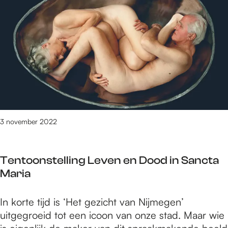
e
2
t
/
m
2
2
5
0
v
3 november 2022
a
n
3
Tentoonstelling Leven en Dood in Sancta
0
Maria
8
9
T
In korte tijd is ‘Het gezicht van Nijmegen’
r
e
uitgegroeid tot een icoon van onze stad. Maar wie
e
n