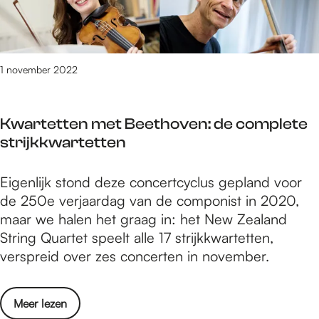
n
n
b
e
z
S
u
n
e
t
r
w
o
a
g
i
1 november 2022
u
d
N
j
d
s
i
v
e
s
j
Kwartetten met Beethoven: de complete
o
r
c
m
strijkkwartetten
o
e
h
e
r
n
o
g
K
Eigenlijk stond deze concertcyclus gepland voor
o
?
u
e
w
de 250e verjaardag van de componist in 2020,
n
w
n
a
maar we halen het graag in: het New Zealand
z
b
r
String Quartet speelt alle 17 strijkkwartetten,
e
u
t
verspreid over zes concerten in november.
o
r
e
u
g
t
d
N
o
Meer lezen
t
e
i