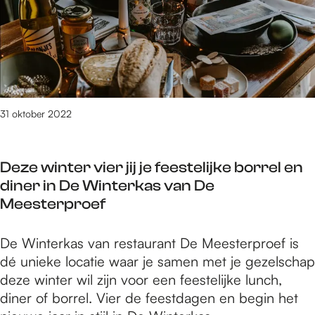
r
w
c
e
t
e
h
s
e
E
e
t
t
l
W
r
t
e
a
i
e
c
a
j
n
t
31 oktober 2022
r
k
r
o
k
o
p
w
Deze winter vier jij je feestelijke borrel en
n
e
a
diner in De Winterkas van De
i
n
r
Meesterproef
s
t
t
c
i
e
D
De Winterkas van restaurant De Meesterproef is
h
n
t
e
dé unieke locatie waar je samen met je gezelschap
e
s
t
z
deze winter wil zijn voor een feestelijke lunch,
W
c
e
e
diner of borrel. Vier de feestdagen en begin het
a
h
n