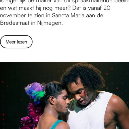
is eigenlijk de maker van dit spraakmakende beeld
s
t
en wat maakt hij nog meer? Dat is vanaf 20
u
o
november te zien in Sancta Maria aan de
l
o
Bredestraat in Nijmegen.
t
n
a
s
t
o
Meer lezen
t
e
v
e
n
e
l
r
l
T
i
e
n
n
g
t
L
o
e
o
v
n
e
s
n