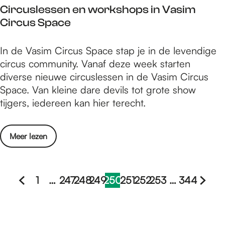
g
Circuslessen en workshops in Vasim
e
s
e
Circus Space
s
i
n
t
n
-
e
C
In de Vasim Circus Space stap je in de levendige
N
3
r
i
circus community. Vanaf deze week starten
i
1
p
r
diverse nieuwe circuslessen in de Vasim Circus
j
o
r
c
Space. Van kleine dare devils tot grote show
m
k
o
u
tijgers, iedereen kan hier terecht.
e
t
e
s
g
o
f
l
e
b
o
Meer lezen
e
n
e
v
s
-
r
e
s
3
t
r
1
…
247
248
249
250
251
252
253
…
344
e
1
/
G
G
G
G
G
H
G
G
G
G
G
C
n
o
m
a
a
a
a
a
u
a
a
a
a
a
i
e
k
6
r
n
n
n
n
n
i
n
n
n
n
n
n
t