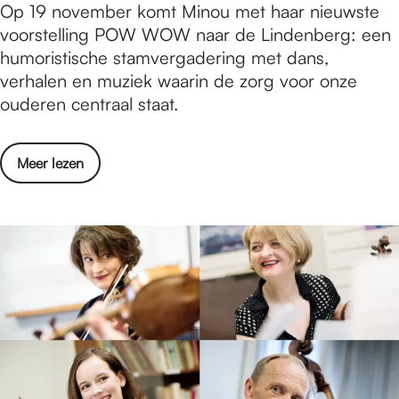
H
Op 19 november komt Minou met haar nieuwste
r
m
o
voorstelling POW WOW naar de Lindenberg: een
i
b
e
humoristische stamvergadering met dans,
j
e
z
verhalen en muziek waarin de zorg voor onze
d
r
o
ouderen centraal staat.
a
i
r
g
n
g
1
S
o
Meer lezen
e
1
t
v
n
n
a
e
w
o
d
r
i
v
s
H
j
e
s
o
v
m
c
e
o
b
h
z
o
e
o
o
r
r
u
r
o
i
w
g