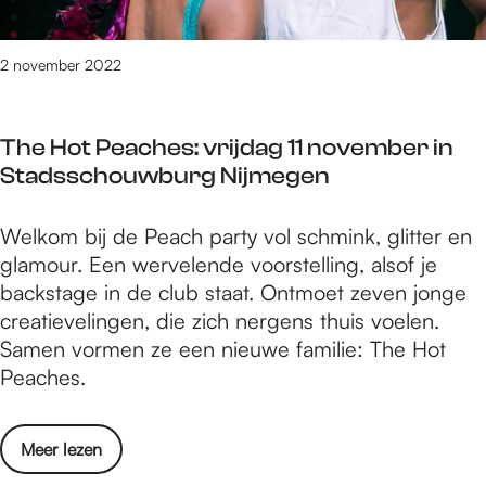
t
e
e
n
l
2 november 2022
D
l
o
i
o
The Hot Peaches: vrijdag 11 november in
n
d
Stadsschouwburg Nijmegen
g
i
L
n
T
Welkom bij de Peach party vol schmink, glitter en
e
S
h
glamour. Een wervelende voorstelling, alsof je
v
a
e
backstage in de club staat. Ontmoet zeven jonge
e
n
H
creatievelingen, die zich nergens thuis voelen.
n
c
o
Samen vormen ze een nieuwe familie: The Hot
e
t
t
Peaches.
n
a
P
D
M
e
o
a
o
Meer lezen
a
o
r
v