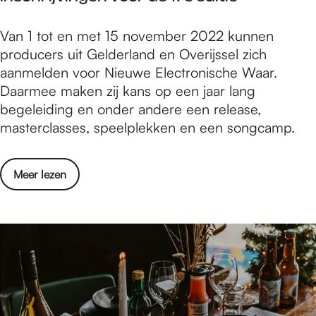
c
e
o
N
Van 1 tot en met 15 november 2022 kunnen
t
m
i
producers uit Gelderland en Overijssel zich
h
p
e
aanmelden voor Nieuwe Electronische Waar.
o
l
u
Daarmee maken zij kans op een jaar lang
v
e
w
begeleiding en onder andere een release,
e
t
e
masterclasses, speelplekken en een songcamp.
n
e
E
:
s
l
d
t
o
Meer lezen
e
e
r
v
c
c
i
e
t
o
j
r
r
m
k
N
o
p
k
i
n
l
w
e
i
e
a
u
s
t