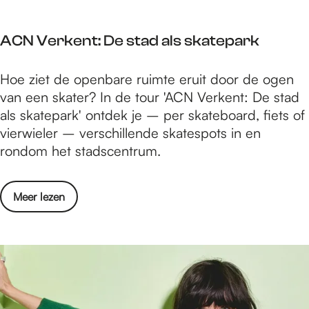
e
i
s
g
e
e
t
e
d
ACN Verkent: De stad als skatepark
r
e
n
i
j
l
v
t
A
Hoe ziet de openbare ruimte eruit door de ogen
i
i
o
i
C
van een skater? In de tour 'ACN Verkent: De stad
j
j
o
e
N
als skatepark' ontdek je – per skateboard, fiets of
j
k
r
V
vierwieler – verschillende skatespots in en
e
e
d
e
rondom het stadscentrum.
f
b
e
r
e
o
1
k
e
r
7
o
Meer lezen
e
s
r
e
v
n
t
e
e
e
t
e
l
d
r
:
l
e
i
A
D
i
n
t
C
e
j
d
i
N