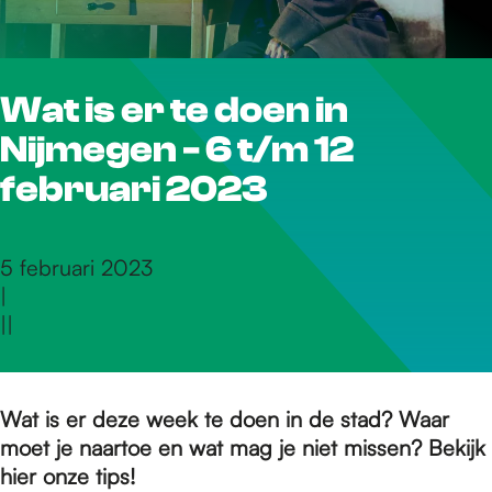
r
Wat is er te doen in
d
Nijmegen - 6 t/m 12
e
februari 2023
h
5 februari 2023
|
|
|
o
m
Wat is er deze week te doen in de stad? Waar
moet je naartoe en wat mag je niet missen? Bekijk
hier onze tips!